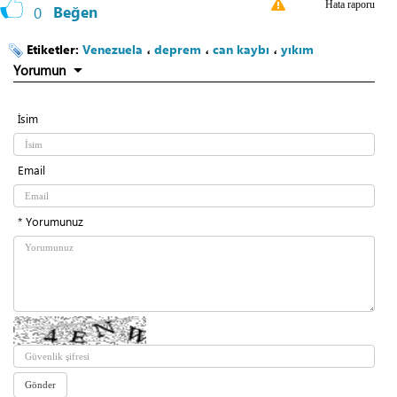
Hata raporu
0
Beğen
Etiketler:
Venezuela
،
deprem
،
can kaybı
،
yıkım
Yorumun
İsim
Email
* Yorumunuz