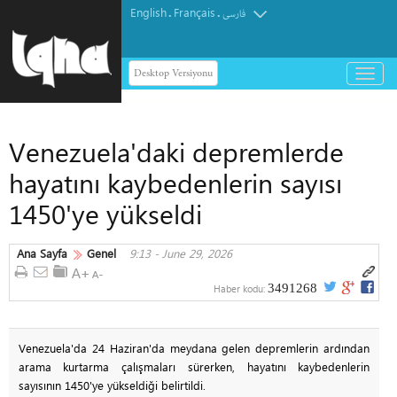
English
Français
.
.
فارسی
Desktop Versiyonu
باز
و
بسته
کردن
Venezuela'daki depremlerde
منو
hayatını kaybedenlerin sayısı
1450'ye yükseldi
Ana Sayfa
Genel
9:13 - June 29, 2026
3491268
Haber kodu:
Venezuela'da 24 Haziran'da meydana gelen depremlerin ardından
arama kurtarma çalışmaları sürerken, hayatını kaybedenlerin
sayısının 1450'ye yükseldiği belirtildi.