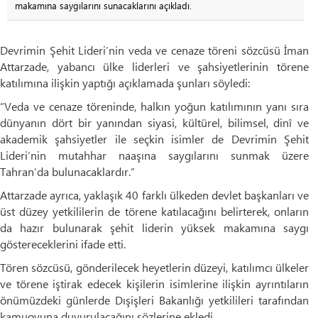
makamına saygılarını sunacaklarını açıkladı.
Devrimin Şehit Lideri’nin veda ve cenaze töreni sözcüsü İman
Attarzade, yabancı ülke liderleri ve şahsiyetlerinin törene
katılımına ilişkin yaptığı açıklamada şunları söyledi:
“Veda ve cenaze töreninde, halkın yoğun katılımının yanı sıra
dünyanın dört bir yanından siyasi, kültürel, bilimsel, dinî ve
akademik şahsiyetler ile seçkin isimler de Devrimin Şehit
Lideri’nin mutahhar naaşına saygılarını sunmak üzere
Tahran’da bulunacaklardır.”
Attarzade ayrıca, yaklaşık 40 farklı ülkeden devlet başkanları ve
üst düzey yetkililerin de törene katılacağını belirterek, onların
da hazır bulunarak şehit liderin yüksek makamına saygı
göstereceklerini ifade etti.
Tören sözcüsü, gönderilecek heyetlerin düzeyi, katılımcı ülkeler
ve törene iştirak edecek kişilerin isimlerine ilişkin ayrıntıların
önümüzdeki günlerde Dışişleri Bakanlığı yetkilileri tarafından
kamuoyuna duyurulacağını sözlerine ekledi.