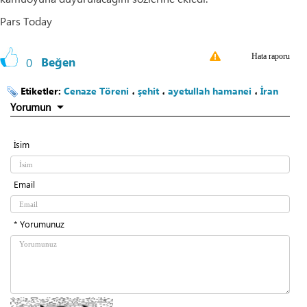
Pars Today
Hata raporu
0
Beğen
Etiketler:
Cenaze Töreni
،
şehit
،
ayetullah hamanei
،
İran
Yorumun
İsim
Email
* Yorumunuz