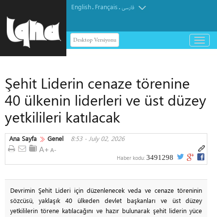
English
Français
.
.
فارسی
Desktop Versiyonu
باز
و
بسته
کردن
Şehit Liderin cenaze törenine
منو
40 ülkenin liderleri ve üst düzey
yetkilileri katılacak
Ana Sayfa
Genel
8:53 - July 02, 2026
3491298
Haber kodu:
Devrimin Şehit Lideri için düzenlenecek veda ve cenaze töreninin
sözcüsü, yaklaşık 40 ülkeden devlet başkanları ve üst düzey
yetkililerin törene katılacağını ve hazır bulunarak şehit liderin yüce