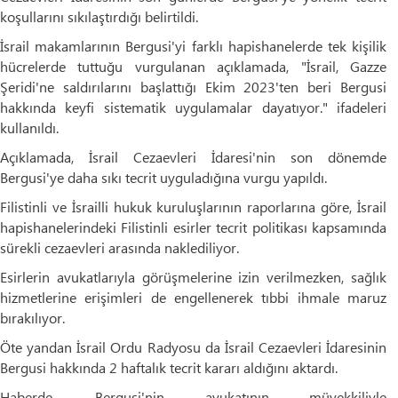
koşullarını sıkılaştırdığı belirtildi.
İsrail makamlarının Bergusi'yi farklı hapishanelerde tek kişilik
hücrelerde tuttuğu vurgulanan açıklamada, "İsrail, Gazze
Şeridi'ne saldırılarını başlattığı Ekim 2023'ten beri Bergusi
hakkında keyfi sistematik uygulamalar dayatıyor." ifadeleri
kullanıldı.
Açıklamada, İsrail Cezaevleri İdaresi'nin son dönemde
Bergusi'ye daha sıkı tecrit uyguladığına vurgu yapıldı.
Filistinli ve İsrailli hukuk kuruluşlarının raporlarına göre, İsrail
hapishanelerindeki Filistinli esirler tecrit politikası kapsamında
sürekli cezaevleri arasında naklediliyor.
Esirlerin avukatlarıyla görüşmelerine izin verilmezken, sağlık
hizmetlerine erişimleri de engellenerek tıbbi ihmale maruz
bırakılıyor.
Öte yandan İsrail Ordu Radyosu da İsrail Cezaevleri İdaresinin
Bergusi hakkında 2 haftalık tecrit kararı aldığını aktardı.
Haberde, Bergusi'nin avukatının müvekkiliyle