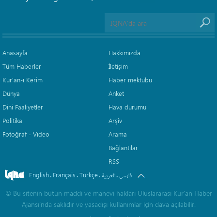
Anasayfa
Hakkımızda
Tüm Haberler
İletişim
Kur'an-ı Kerim
Haber mektubu
Dünya
Anket
Dini Faaliyetler
Hava durumu
Politika
Arşiv
Fotoğraf - Video
Arama
Bağlantılar
RSS
English
Français
Türkçe
.
.
.
.
فارسی
العربیة
©
Bu sitenin bütün maddi ve manevi hakları Uluslararası Kur’an Haber
Ajansı’nda saklıdır ve yasadışı kullanımlar için dava açılabilir.