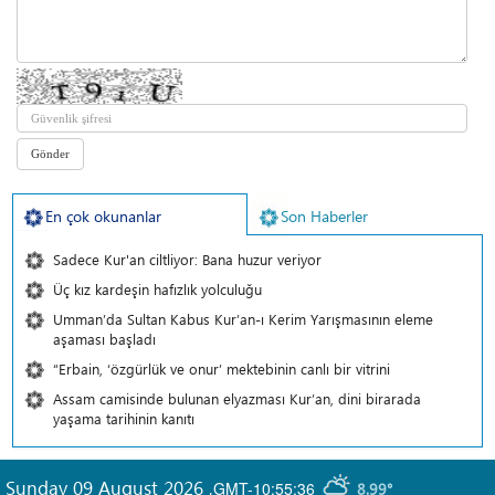
En çok okunanlar
Son Haberler
Sadece Kur'an ciltliyor: Bana huzur veriyor
Üç kız kardeşin hafızlık yolculuğu
Umman’da Sultan Kabus Kur’an-ı Kerim Yarışmasının eleme
aşaması başladı
“Erbain, ‘özgürlük ve onur’ mektebinin canlı bir vitrini
Assam camisinde bulunan elyazması Kur’an, dini birarada
yaşama tarihinin kanıtı
Sunday 09 August 2026
,
GMT-10:55:36
8.99°