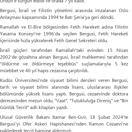
Ürdün'e sürgün edildi ve orada 7 yıl kaldı.
Bergusi, İsrail ve Filistin yönetimi arasında imzalanan Oslo
Anlaşması kapsamında 1994'te Batı Şeria'ya geri döndü.
Ramallah ve El-Bire bölgesinden Fetih Hareketi adına Filistin
Yasama Konseyi'ne 1996'da seçilen Bergusi, Fetih Hareketi
içerisinde hızla yükselerek Fetih Genel Sekreteri oldu.
İsrail güçleri tarafından Ramallah'taki evinden 15 Nisan
2002'de gözaltına alınan Bergusi, İsrail mahkemesi tarafından
"öldürme ve öldürmeye teşebbüs" suçlamalarıyla 5 kez
müebbet ve 40 yıl hapis cezasına çarptırıldı.
Kudüs Üniversitesi'nde siyaset bilimi dersleri veren Bergusi,
tarih ve siyaset bilimi alanında lisans, uluslararası ilişkiler
bölümünde yüksek lisans yaptı. Bergusi, cezaevinde doktora
derecesinden mezun oldu; "Vaat", "Tutukluluğa Direniş" ve "Bin
Günlük Tecrit" adlı kitapları yazdı.
Ulusal Güvenlik Bakanı Itamar Ben-Gvir, 18 Şubat 2024'te
Bergusi’yi Ofer Askeri Hapishanesi'nden Ramon Cezaevi'ne
naklederek tecrit hapsine aldırmıştı.