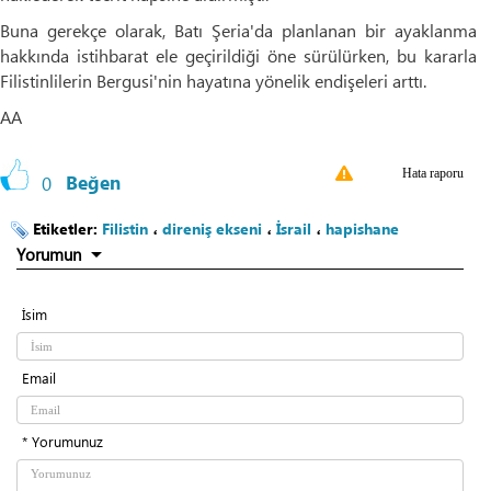
Buna gerekçe olarak, Batı Şeria'da planlanan bir ayaklanma
hakkında istihbarat ele geçirildiği öne sürülürken, bu kararla
Filistinlilerin Bergusi'nin hayatına yönelik endişeleri arttı.
AA
Hata raporu
0
Beğen
Etiketler:
Filistin
،
direniş ekseni
،
İsrail
،
hapishane
Yorumun
İsim
Email
* Yorumunuz