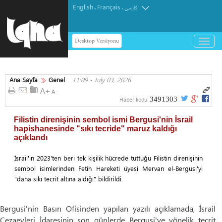
English
Français
.
.
فارسی
Desktop Versiyonu
باز
و
بسته
کردن
Ana Sayfa
Genel
11:09 - July 03, 2026
منو
3491303
Haber kodu:
Filistin direnişinin sembol ismi Bergusi'nin İsrail
hapishanesinde "sıkı tecride" maruz kaldığı
açıklandı
İsrail'in 2023'ten beri tek kişilik hücrede tuttuğu Filistin direnişinin
sembol isimlerinden Fetih Hareketi üyesi Mervan el-Bergusi'yi
"daha sıkı tecrit altına aldığı" bildirildi.
Bergusi'nin Basın Ofisinden yapılan yazılı açıklamada, İsrail
Cezaevleri İdaresinin son günlerde Bergusi'ye yönelik tecrit