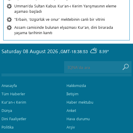
Umman’da Sultan Kabus Kur’an-ı Kerim Yarışmasının eleme
aşaması başladı
“Erbain, ‘özgürlük ve onur’ mektebinin canlı bir vitrini
Assam camisinde bulunan elyazması Kur’an, dini birarada
yaşama tarihinin kanıtı
Saturday 08 August 2026
,
GMT-18:38:53
8.99°
Anasayfa
Hakkımızda
Tüm Haberler
İletişim
Kur'an-ı Kerim
Haber mektubu
Dünya
Anket
Dini Faaliyetler
Hava durumu
Politika
Arşiv