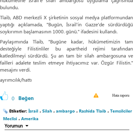
hükümetine İsrail'e silah ambargosu uygulama çağrısında
bulundu.
Tlaib, ABD merkezli X şirketinin sosyal medya platformundan
yaptığı açıklamada, "Bugün, İsrail'in Gazze'de sürdürdüğü
soykırımın başlamasının 1000. günü." ifadesini kullandı.
Paylaşımında Tlaib, "Bugüne kadar, hükümetimizin tam
desteğiyle Filistinliler bu apartheid rejimi tarafından
katledilmeyi sürdürdü. Şu an tam bir silah ambargosuna ve
failleri adalete teslim etmeye ihtiyacımız var. Özgür Filistin."
mesajını verdi.
ayrımcılık/hattı
Hata raporu
0
Beğen
Etiketler:
İsrail
،
Silah
،
ambargo
،
Rashida Tlaib
،
Temsilciler
Meclisi
،
Amerika
Yorumun