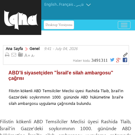
English
Français
.
.
فارسی
Desktop Versiyonu
باز
و
بسته
کردن
Ana Sayfa
Genel
9:41 - July 04, 2026
منو
3491311
Haber kodu:
ABD'li siyasetçiden "İsrail'e silah ambargosu"
çağrısı
Filistin kökenli ABD Temsilciler Meclisi üyesi Rashida Tlaib, İsrail'in
Gazze'deki soykırımının 1000. gününde ABD hükümetine İsrail'e
silah ambargosu uygulama çağrısında bulundu.
Filistin kökenli ABD Temsilciler Meclisi üyesi Rashida Tlaib,
İsrail'in Gazze'deki soykırımının 1000. gününde ABD