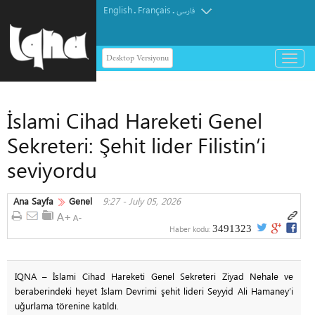
English
Français
.
.
فارسی
Desktop Versiyonu
باز
و
بسته
کردن
İslami Cihad Hareketi Genel
منو
Sekreteri: Şehit lider Filistin’i
seviyordu
Ana Sayfa
Genel
9:27 - July 05, 2026
3491323
Haber kodu:
IQNA – İslami Cihad Hareketi Genel Sekreteri Ziyad Nehale ve
beraberindeki heyet İslam Devrimi şehit lideri Seyyid Ali Hamaney’i
uğurlama törenine katıldı.