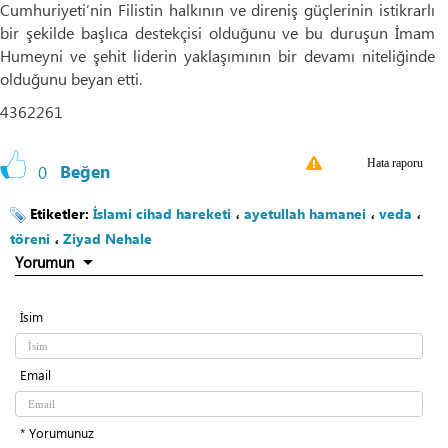
Cumhuriyeti’nin Filistin halkının ve direniş güçlerinin istikrarlı
bir şekilde başlıca destekçisi olduğunu ve bu duruşun İmam
Humeyni ve şehit liderin yaklaşımının bir devamı niteliğinde
olduğunu beyan etti.
4362261
Hata raporu
0
Beğen
Etiketler:
İslami cihad hareketi
،
ayetullah hamanei
،
veda
،
töreni
،
Ziyad Nehale
Yorumun
İsim
Email
* Yorumunuz