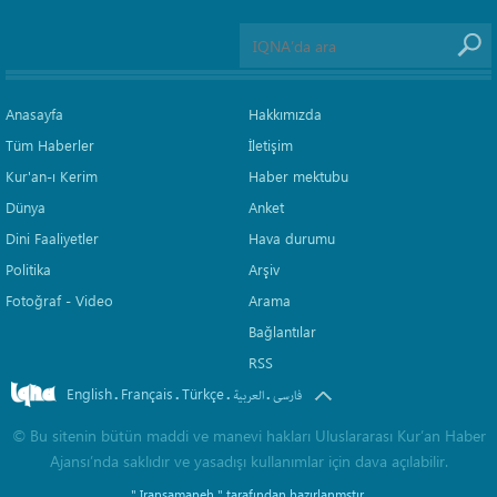
Anasayfa
Hakkımızda
Tüm Haberler
İletişim
Kur'an-ı Kerim
Haber mektubu
Dünya
Anket
Dini Faaliyetler
Hava durumu
Politika
Arşiv
Fotoğraf - Video
Arama
Bağlantılar
RSS
English
Français
Türkçe
.
.
.
.
فارسی
العربیة
©
Bu sitenin bütün maddi ve manevi hakları Uluslararası Kur’an Haber
Ajansı’nda saklıdır ve yasadışı kullanımlar için dava açılabilir.
" Iransamaneh "
tarafından hazırlanmştır.