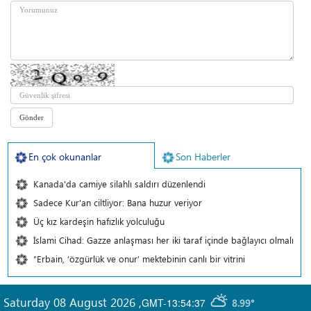
En çok okunanlar
Son Haberler
Kanada'da camiye silahlı saldırı düzenlendi
Sadece Kur'an ciltliyor: Bana huzur veriyor
Üç kız kardeşin hafızlık yolculuğu
İslami Cihad: Gazze anlaşması her iki taraf içinde bağlayıcı olmalı
“Erbain, ‘özgürlük ve onur’ mektebinin canlı bir vitrini
Saturday 08 August 2026
,
GMT-13:54:37
8.99°