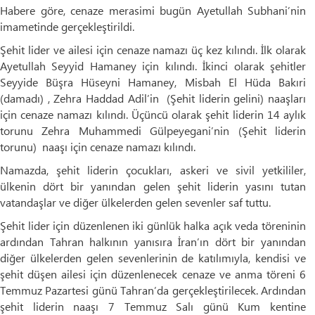
Habere göre, cenaze merasimi bugün Ayetullah Subhani’nin
imametinde gerçekleştirildi.
Şehit lider ve ailesi için cenaze namazı üç kez kılındı. İlk olarak
Ayetullah Seyyid Hamaney için kılındı. İkinci olarak şehitler
Seyyide Büşra Hüseyni Hamaney, Misbah El Hüda Bakıri
(damadı) , Zehra Haddad Adil’in (Şehit liderin gelini) naaşları
için cenaze namazı kılındı. Üçüncü olarak şehit liderin 14 aylık
torunu Zehra Muhammedi Gülpeyegani’nin (Şehit liderin
torunu) naaşı için cenaze namazı kılındı.
Namazda, şehit liderin çocukları, askeri ve sivil yetkililer,
ülkenin dört bir yanından gelen şehit liderin yasını tutan
vatandaşlar ve diğer ülkelerden gelen sevenler saf tuttu.
Şehit lider için düzenlenen iki günlük halka açık veda töreninin
ardından Tahran halkının yanısıra İran’ın dört bir yanından
diğer ülkelerden gelen sevenlerinin de katılımıyla, kendisi ve
şehit düşen ailesi için düzenlenecek cenaze ve anma töreni 6
Temmuz Pazartesi günü Tahran’da gerçekleştirilecek. Ardından
şehit liderin naaşı 7 Temmuz Salı günü Kum kentine