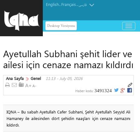
English
Français
.
.
فارسی
Desktop Versiyonu
باز
و
بسته
کردن
Ayetullah Subhani şehit lider ve
منو
ailesi için cenaze namazı kıldırdı
Ana Sayfa
Genel
11:13 - July 05, 2026
3491324
Haber kodu:
IQNA – Bu sabah Ayetullah Cafer Subhani, Şehit Ayetullah Seyyid Ali
Hamaney ile ailesinden dört şehidin naaşları için cenaze namazını
kıldırdı.