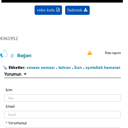
video kodu
İndirmek
4361952
Hata raporu
0
Beğen
Etiketler:
cenaze namazı
،
tahran
،
İran
،
ayetullah hamanei
Yorumun
İsim
Email
* Yorumunuz