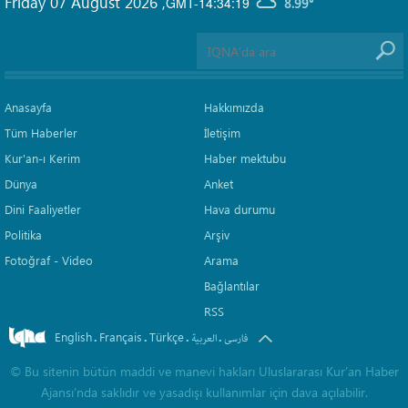
Friday 07 August 2026
,
GMT-14:34:19
8.99°
Anasayfa
Hakkımızda
Tüm Haberler
İletişim
Kur'an-ı Kerim
Haber mektubu
Dünya
Anket
Dini Faaliyetler
Hava durumu
Politika
Arşiv
Fotoğraf - Video
Arama
Bağlantılar
RSS
English
Français
Türkçe
.
.
.
.
فارسی
العربیة
©
Bu sitenin bütün maddi ve manevi hakları Uluslararası Kur’an Haber
Ajansı’nda saklıdır ve yasadışı kullanımlar için dava açılabilir.