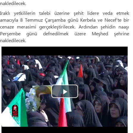
nakledilecek.
Iraklı yetkililerin talebi üzerine şehit lidere veda etmek
amacıyla 8 Temmuz Çarşamba günü Kerbela ve Necef’te bir
cenaze merasimi gerçekleştirilecek. Ardından şehidin naaşı
Perşembe günü defnedilmek üzere Meşhed şehrine
nakledilecek.
Play
Video