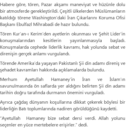
Habere göre, tören, Pazar akşamı maneviyat ve hüzünle dolu
bir atmosferde gerekleştirildi. Çeşitli ülkelerden Müslümanların
katıldığı törene Washington’daki İran Çıkarlarını Koruma Ofisi
Başkanı Ebulfazl Mihrabadi de hazır bulundu.
Tören Kur’an-ı Kerim’den ayetlerin okunması ve Şehit Lider’in
konuşmalarından kesitlerin yayınlanmasıyla başladı.
Konuşmalarda cephede liderlik kavramı, hak yolunda sebat ve
direnişin gerçek anlamı vurgulandı.
Törende Amerika’da yaşayan Pakistanlı Şii din adamı direniş ve
şehadet kavramları hakkında açıklamalarda bulundu.
Merhum Ayetullah Hamaney’in İran ve İslam’ın
savunulmasında ön saflarda yer aldığını belirten Şii din adamı
tarihin doğru tarafında durmanın önemini vurguladı.
Ayrıca çağdaş dünyanın koşullarına dikkat çekerek böylesi bir
liderliğin Batı toplumlarında nadiren görüldüğünü kaydetti.
“Ayetullah Hamaney bize sebat dersi verdi. Allah yolunu
seçenler en yüce mertebelere erişirler.” dedi.