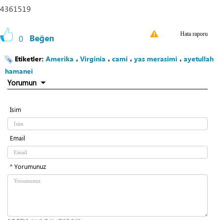
4361519
Hata raporu
0
Beğen
Etiketler:
Amerika
،
Virginia
،
cami
،
yas merasimi
،
ayetullah
hamanei
Yorumun
İsim
Email
* Yorumunuz