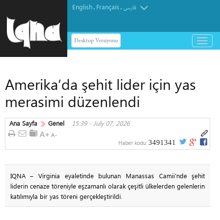
English
Français
.
.
فارسی
Desktop Versiyonu
باز
و
بسته
کردن
Amerika’da şehit lider için yas
منو
merasimi düzenlendi
Ana Sayfa
Genel
15:39 - July 07, 2026
3491341
Haber kodu:
IQNA – Virginia eyaletinde bulunan Manassas Camii’nde şehit
liderin cenaze töreniyle eşzamanlı olarak çeşitli ülkelerden gelenlerin
katılımıyla bir yas töreni gerçekleştirildi.