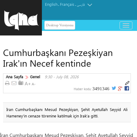
English
Français
.
.
فارسی
Desktop Versiyonu
باز
و
بسته
کردن
Cumhurbaşkanı Pezeşkiyan
منو
Irak'ın Necef kentinde
Ana Sayfa
Genel
9:30 - July 08, 2026
3491346
Haber kodu:
İran Cumhurbaşkanı Mesud Pezeşkiyan, Şehit Ayetullah Seyyid Ali
Hameney’in cenaze törenine katılmak için Irak’a gitti.
İran Cumhurbaşkanı Mesud Pezeşkiyan, Şehit Ayetullah Seyyid