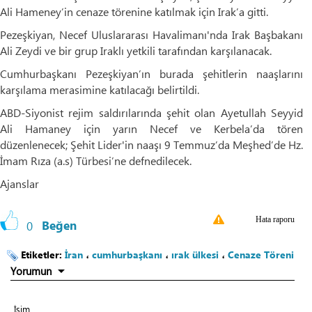
Ali Hameney’in cenaze törenine katılmak için Irak’a gitti.
Pezeşkiyan, Necef Uluslararası Havalimanı'nda Irak Başbakanı
Ali Zeydi ve bir grup Iraklı yetkili tarafından karşılanacak.
Cumhurbaşkanı Pezeşkiyan’ın burada şehitlerin naaşlarını
karşılama merasimine katılacağı belirtildi.
ABD-Siyonist rejim saldırılarında şehit olan Ayetullah Seyyid
Ali Hamaney için yarın Necef ve Kerbela’da tören
düzenlenecek; Şehit Lider'in naaşı 9 Temmuz’da Meşhed’de Hz.
İmam Rıza (a.s) Türbesi’ne defnedilecek.
Ajanslar
Hata raporu
0
Beğen
Etiketler:
İran
،
cumhurbaşkanı
،
ırak ülkesi
،
Cenaze Töreni
Yorumun
İsim