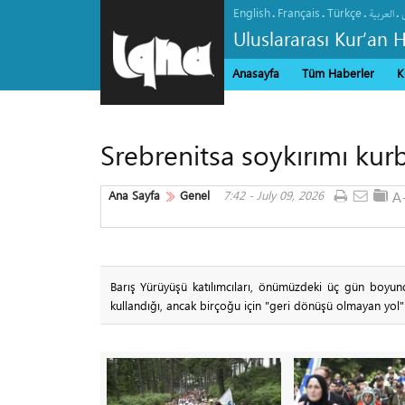
English
Français
Türkçe
.
.
.
.
العربیة
Uluslararası Kur’an 
Anasayfa
Tüm Haberler
K
Srebrenitsa soykırımı kurb
Ana Sayfa
Genel
7:42 - July 09, 2026
Barış Yürüyüşü katılımcıları, önümüzdeki üç gün boy
kullandığı, ancak birçoğu için "geri dönüşü olmayan yol