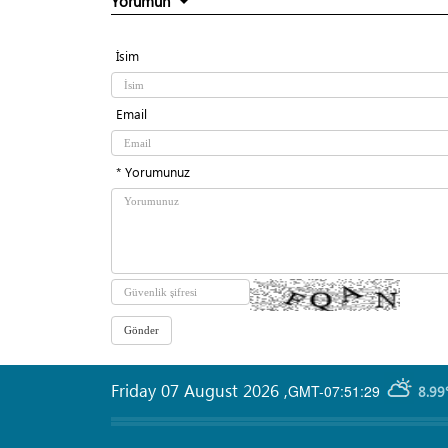
Yorumun
İsim
Email
* Yorumunuz
Friday 07 August 2026
,
GMT-07:51:29
8.99