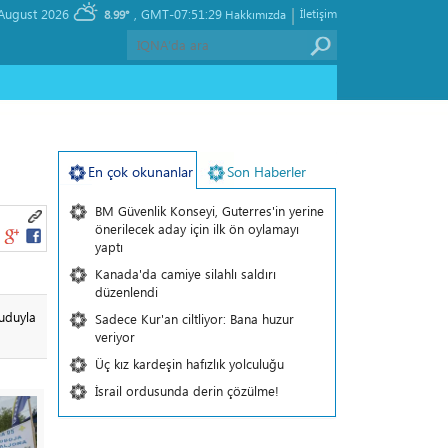
|
, Friday 07 August 2026
GMT-07:51:29
İletişim
8.99°
Hakkımızda
En çok okunanlar
Son Haberler
BM Güvenlik Konseyi, Guterres'in yerine
önerilecek aday için ilk ön oylamayı
yaptı
Kanada'da camiye silahlı saldırı
düzenlendi
uduyla
Sadece Kur'an ciltliyor: Bana huzur
veriyor
Üç kız kardeşin hafızlık yolculuğu
İsrail ordusunda derin çözülme!