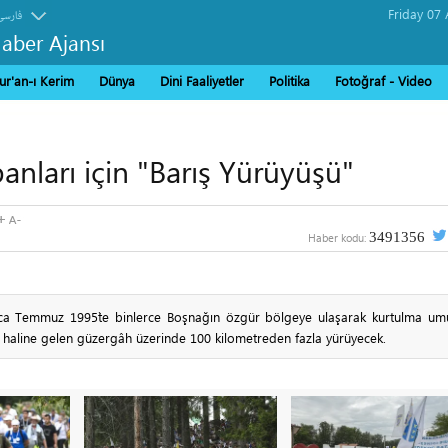
فارسی
Haber Ajansı
ur'an-ı Kerim
Dünya
Dini Faaliyetler
Politika
Fotoğraf - Video
anları için "Barış Yürüyüşü"
3491356
Haber kodu:
unca Temmuz 1995`te binlerce Boşnağın özgür bölgeye ulaşarak kurtulma um
" haline gelen güzergâh üzerinde 100 kilometreden fazla yürüyecek.