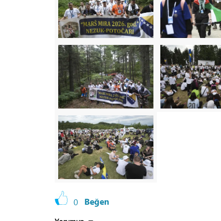
0
Beğen