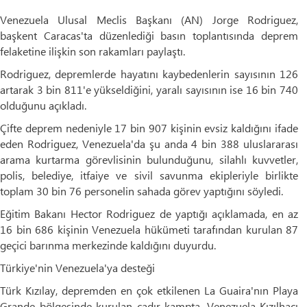
Venezuela Ulusal Meclis Başkanı (AN) Jorge Rodriguez,
başkent Caracas'ta düzenlediği basın toplantısında deprem
felaketine ilişkin son rakamları paylaştı.
Rodriguez, depremlerde hayatını kaybedenlerin sayısının 126
artarak 3 bin 811'e yükseldiğini, yaralı sayısının ise 16 bin 740
olduğunu açıkladı.
Çifte deprem nedeniyle 17 bin 907 kişinin evsiz kaldığını ifade
eden Rodriguez, Venezuela'da şu anda 4 bin 388 uluslararası
arama kurtarma görevlisinin bulunduğunu, silahlı kuvvetler,
polis, belediye, itfaiye ve sivil savunma ekipleriyle birlikte
toplam 30 bin 76 personelin sahada görev yaptığını söyledi.
Eğitim Bakanı Hector Rodriguez de yaptığı açıklamada, en az
16 bin 686 kişinin Venezuela hükümeti tarafından kurulan 87
geçici barınma merkezinde kaldığını duyurdu.
Türkiye'nin Venezuela'ya desteği
Türk Kızılay, depremden en çok etkilenen La Guaira'nın Playa
Grande bölgesinde kurulan çadır kampta, Venezuela Kızılhaçı