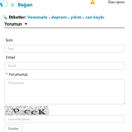
Hata raporu
0
Beğen
Etiketler:
Venezuela
،
deprem
،
yıkım
،
can kaybı
Yorumun
İsim
Email
* Yorumunuz