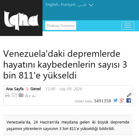
English
Français
.
.
فارسی
Desktop Versiyonu
باز
و
بسته
کردن
Venezuela'daki depremlerde
منو
hayatını kaybedenlerin sayısı 3
bin 811'e yükseldi
Ana Sayfa
Genel
11:40 - July 09, 2026
3491358
Haber kodu:
Venezuela'da, 24 Haziran'da meydana gelen iki büyük depremde
yaşamını yitirenlerin sayısının 3 bin 811'e yükseldiği bildirildi.