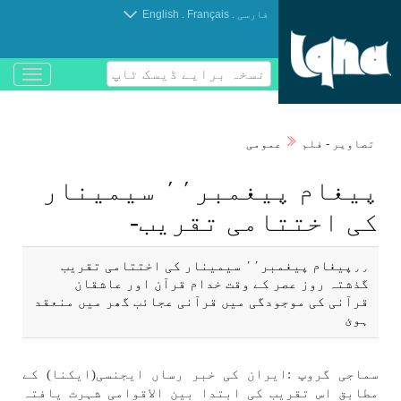
.
.
فارسی
Français
English
نسخہ برایے ڈیسک ٹاپ
باز
و
بسته
کردن
تصاوير - فلم
عمومی
منو
پيغام پيغمبر٬٬ سيمينار
كی اختتامی تقريب-
٫٫پيغام پيغمبر٬٬ سيمينار كی اختتامی تقريب
گذشتہ روز عصر كے وقت خدام قرآن اور عاشقان
قرآنی كی موجودگی میں قرآنی عجاﺋب گھر میں منعقد
ہوئ
سماجی گروپ :ايران كی خبر رساں ايجنسی(ايكنا) كے
مطابق اس تقريب كی ابتدا بين الاقوامی شہرت يافتہ