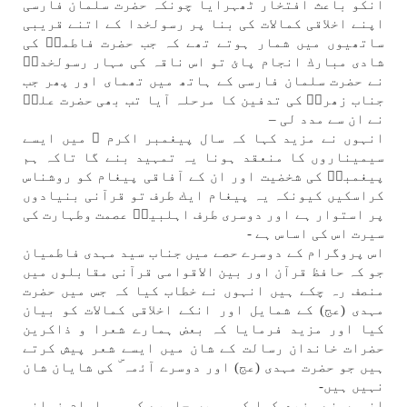
انكو باعث افتخار ٹھہرايا چونكہ حضرت سلمان فارسی
اپنے اخلاقی كمالات كی بنا پر رسولخدا كے اتنے قريبی
ساتھيوں میں شمار ہوتے تھے كہ جب حضرت فاطمہۜ كی
شادی مبارك انجام پائ تو اس ناقہ كی مہار رسولخداۖ
نے حضرت سلمان فارسی كے ہاتھ میں تھمای اور پھر جب
جناب زھراۜ كی تدفين كا مرحلہ آيا تب بھی حضرت علیۜ
نے ان سے مدد لی –
انہوں نے مزيد كہا كہ سال پيغمبر اكرم ۖ میں ايسے
سيميناروں كا منعقد ہونا یہ تمہيد بنے گا تاكہ ہم
پيغمبرۖ كی شخضيت اور ان كے آفاقی پيغام كو روشناس
كراسكیں كيونكہ یہ پيغام ايك طرف تو قرآنی بنيادوں
پر استوار ہے اور دوسری طرف اہلبيتۜ عصمت وطہارت كی
سيرت اس كی اساس ہے -
اس پروگرام كے دوسرے حصے میں جناب سيد مہدی فاطميان
جو كہ حافظ قرآن اور بين الاقوامی قرآنی مقابلوں میں
منصف رہ چكے ہیں انہوں نے خطاب كيا كہ جس میں حضرت
مہدی (عج) كے شمايل اور انكے اخلاقی كمالات كو بيان
كيا اور مزيد فرمايا كہ بعض ہمارے شعرا و ذاكرين
حضرات خاندان رسالت كے شان میں ايسے شعر پيش كرتے
ہیں جو حضرت مہدی (عج) اور دوسرے آﺋمہ ۜ كی شايان شان
نہیں ہیں-
انہوں نے مزيد كہا كہ ہمیں چاہیے كہ ہم امام زمانہ