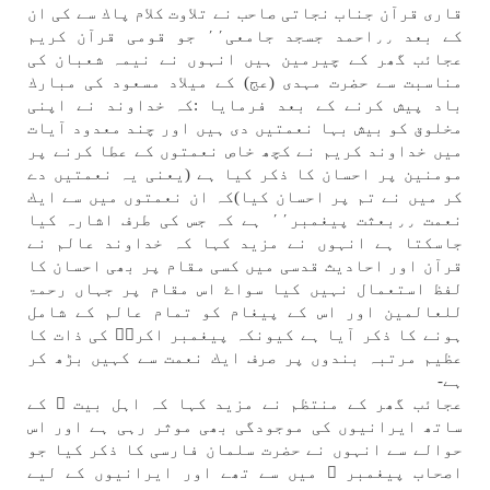
قاری قرآن جناب نجاتی صاحب نے تلاوت كلام پاك سے كی ان
كے بعد ٫٫احمد جسجد جامعی٬٬ جو قومی قرآن كريم
عجاﺋب گھر كے چيرمين ہیں انہوں نے نيمہ شعبان كی
مناسبت سے حضرت مہدی (عج) كے ميلاد مسعود كی مبارك
باد پيش كرنے كے بعد فرمايا :كہ خداوند نے اپنی
مخلوق كو بيش بہا نعمتیں دی ہیں اور چند معدود آيات
میں خداوند كريم نے كچھ خاص نعمتوں كے عطا كرنے پر
مومنين پر احسان كا ذكر كيا ہے (يعنی یہ نعمتیں دے
كر میں نے تم پر احسان كيا)كہ ان نعمتوں میں سے ايك
نعمت ٫٫بعثت پيغمبر٬٬ ہے كہ جس كی طرف اشارہ كيا
جاسكتا ہے انہوں نے مزيد كہا كہ خداوند عالم نے
قرآن اور احاديث قدسی میں كسی مقام پر بھی احسان كا
لفظ استعمال نہیں كيا سواۓ اس مقام پر جہاں رحمۃ
للعالمين اور اس كے پيغام كو تمام عالم كے شامل
ہونے كا ذكر آيا ہے كيونكہ پيغمبر اكرمۖ كی ذات كا
عظيم مرتبہ بندوں پر صرف ايك نعمت سے كہیں بڑھ كر
ہے-
عجاﺋب گھر كے منتظم نے مزيد كہا كہ اہل بيت ۜ كے
ساتھ ايرانيوں كی موجودگی بھی موثر رہی ہے اور اس
حوالے سے انہوں نے حضرت سلمان فارسی كا ذكر كيا جو
اصحاب پيغمبر ۖ میں سے تھے اور ايرانيوں كے لیے