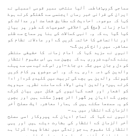
سماجی گروپ:فاطمہ آليا منتخب ممبر قومی اسمبلی نے
ايران كی قرانی خبر رساں ايجنسی سے گفتگو كرتے ہوۓ
كہا كہ موجودہ احاديث كے مطابق شجاعت اور عدالت كو
امام زمانہ (عج) كی اخلاقی خصوصيات كے طور پر بيان
كيا گيا ہے كہ وہ انہی كمالات كی بنا پر سماج سے ظلم
اور ناانصافی كا خاتمہ كریں گے اور عادلانہ نظام كو
معاشرہ میں راﺋج كریں گے-
انہوں نے مزيد كہا كہ امام زمانہ كا حقيقی منتظر
بننے كےلیے ضروری ہے كہ بچپن سے ہی اس مفہوم انتظار
كو دل و جان میں جگہ دی جاۓ –اور اس كے لیے سب سے پہلے
والدين كی ذمہ داری ہے كہ وہ اس موضوع پر كام كریں
كيونكہ والدين ہی بچے كی تربيت میں كليدی كردار ادا
كرتے ہیں- والدين اپنی اولاد كے سامنے نظریہ مہدويت
كو اشعار اور قصے كہانيوں كی شكل میں بيان كركے
بچوں كے اذہان پر گهرا اثر چهوڑ سكتے ہیں اور بچوں
كو یہ سمجھا سكتے ہیں كہ ہمارا معاشرہ ايك مصلح آخر
الزمان كے انتظار میں ہے –
انہوں نے كہا كہ تمام اديان كے پيروكار اسی مصلح
آخر الزمان كے انتظار كی بشارت ديتے ہیں اور یہی
انتظار كا مفہوم ہے جو زندگی میں نشاط پيدا كرتا ہے
اور انسان كو آﺋندہ كی بابت اميدوار كرتا ہے