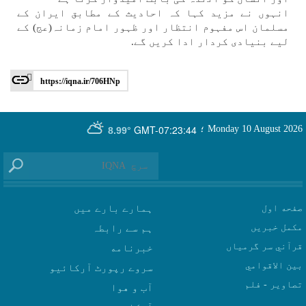
انہوں نے مزيد كہا كہ احاديث كے مطابق ايران كے
مسلمان اس مفہوم انتظار اور ظہور امام زمانہ(عج) كے
لیے بنيادی كردار ادا كریں گے.
https://iqna.ir/706HNp
GMT-07:23:44
Monday 10 August 2026
؛
8.99°
صفحه اول
ہمارے بارے میں
مکمل خبریں
ہم سے رابطہ
قرآني سر گرمياں
بين الاقوامي
سروے رپورٹ آرکائیو
تصاوير - فلم
آب و هوا