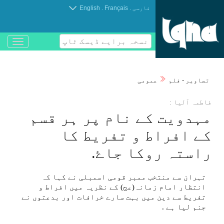
.
.
فارسی
Français
English
نسخہ برایے ڈیسک ٹاپ
باز
و
بسته
کردن
تصاوير - فلم
عمومی
منو
فاطمہ آليا :
مہدويت كے نام پر ہر قسم
كے افراط و تفريط كا
راستہ روكا جاۓ.
تہران سے منتخب ممبر قومی اسمبلی نے كہا كہ
انتظار امام زمانہ(عج) كے نظریہ میں افراط و
تفريط سے دين میں بہت سارے خرافات اور بدعتوں نے
جنم ليا ہے .