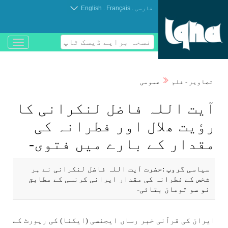
.
.
فارسی
Français
English
نسخہ برایے ڈیسک ٹاپ
باز
و
بسته
کردن
تصاوير - فلم
عمومی
منو
آيت اللہ فاضل لنكرانی كا
رٶيت ھلال اور فطرانہ كی
مقدار كے بارے میں فتوی-
سياسی گروپ :حضرت آيت اللہ فاضل لنكرانی نے ہر
شخص كے فطرانہ كی مقدار ايرانی كرنسی كے مطابق
نو سو تومان بتائی-
ايران كی قرآنی خبر رساں ايجنسی (ايكنا) كی رپورٹ كے