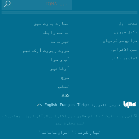
صفحه اول
ہمارے بارے میں
مکمل خبریں
ہم سے رابطہ
قرآني سر گرمياں
بين الاقوامي
سروے رپورٹ آرکائیو
تصاوير - فلم
آب و هوا
سرچ
لنکس
RSS
.
.
.
.
فارسی
العربیة
Türkçe
Français
English
©
اس ویب سائیٹ کے تمام حقوق بین الاقوامی قرآنی نیوز ایجنسی کے
لیے محفوظ ہیں
تیار کردہ
: " ایران سامانه "