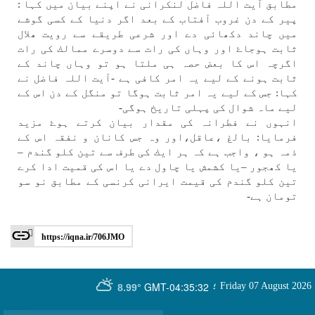
مطابق آيت اللہ فاضل لنكرانی نے اپنے بيان میں كہا :
پير كے دن غروب آفتاب كے بعد اگر دنيا كے كسی گوشے
میں چاند دكھائی دے اور شرعی طريقے سے رويت ھلال
ثابت ہوجاۓ اور وہاں كی رات سے دوسرے ممالك كی رات
اگرچہ اس كا بعض حصہ ہی ملتا ہو تو وہاں چاند كے
ثابت ہونے كے لیے یہ امر كافی ہے -آيت اللہ فاضل نے
كہا: جس كے لیے یہ امر ثابت ہوگا تو منگل كے دن اس كے
لیے ماہ شوال كی پہلی تاريخ ہوگی-
انہوں نے فطرانہ كی مقدار بيان كرتے ہوۓ مزيد
فرمايا: بالغ ،عاقل،اور وہ جس كانان و نفقہ اس كے
ذمہ ہو ، واجب ہے كہ ہر ايك كی طرف سے تين كلو گندم –
يا كھجور –يا كشمش يا چاول دے يا اس كی قميت ادا كرے
تين كلو گندم كی قيمت ايرانی كرنسی كے مطابق نو سو
تومان ہے-
https://iqna.ir/706JMO
GMT-04:35:32
Friday 07 August 2026
؛
8.99°