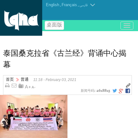
English
.
Français
.
فارسی
桌面版
باز
و
بسته
کردن
منو
泰国桑克拉省《古兰经》背诵中心揭
幕
首页
普通
11:18 - February 03, 2021
新闻号码:
2618815