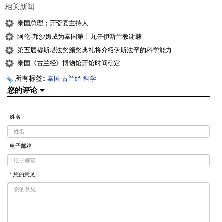
相关新闻
泰国总理；开斋宴主持人
阿伦·邦沙姆成为泰国第十九任伊斯兰教谢赫
第五届穆斯塔法奖颁奖典礼将介绍伊斯法罕的科学能力
泰国《古兰经》博物馆开馆时间确定
所有标签:
泰国
古兰经
科学
您的评论
姓名
电子邮箱
* 您的意见