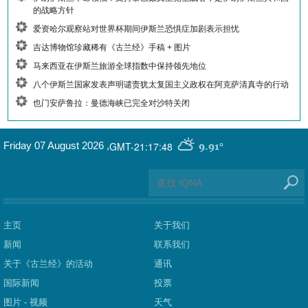
的战略方针
爱资哈尔观察站对世界杯期间伊斯兰恐惧症加剧表示担忧
吉达博物馆珍藏稀有《古兰经》手稿 + 图片
马来西亚在伊斯兰旅游全球指数中保持领先地位
八个伊斯兰国家发表声明谴责犹太复国主义政权在阿克萨清真寺的行动
也门安萨鲁拉：曼德海峡已完全对沙特关闭
GMT-21:17:48
Friday 07 August 2026
,
9.91°
主页
关于我们
新闻
联系我们
关于《古兰经》的活动
通讯
国际新闻
投票
图片 - 视频
天气