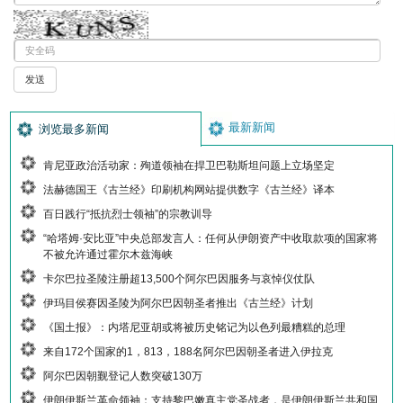
最新新闻
浏览最多新闻
肯尼亚政治活动家：殉道领袖在捍卫巴勒斯坦问题上立场坚定
法赫德国王《古兰经》印刷机构网站提供数字《古兰经》译本
百日践行“抵抗烈士领袖”的宗教训导
“哈塔姆·安比亚”中央总部发言人：任何从伊朗资产中收取款项的国家将
不被允许通过霍尔木兹海峡
卡尔巴拉圣陵注册超13,500个阿尔巴因服务与哀悼仪仗队
伊玛目侯赛因圣陵为阿尔巴因朝圣者推出《古兰经》计划
《国土报》：内塔尼亚胡或将被历史铭记为以色列最糟糕的总理
来自172个国家的1，813，188名阿尔巴因朝圣者进入伊拉克
阿尔巴因朝觐登记人数突破130万
伊朗伊斯兰革命领袖：支持黎巴嫩真主党圣战者，是伊朗伊斯兰共和国