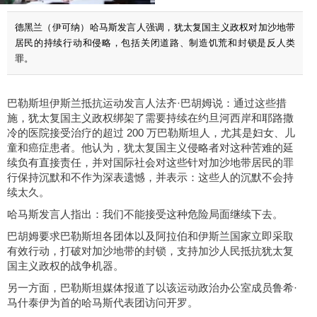
德黑兰（伊可纳）哈马斯发言人强调，犹太复国主义政权对加沙地带
居民的持续行动和侵略，包括关闭道路、制造饥荒和封锁是反人类
罪。
巴勒斯坦伊斯兰抵抗运动发言人法齐·巴胡姆说：通过这些措
施，犹太复国主义政权绑架了需要持续在约旦河西岸和耶路撒
冷的医院接受治疗的超过 200 万巴勒斯坦人，尤其是妇女、儿
童和癌症患者。他认为，犹太复国主义侵略者对这种苦难的延
续负有直接责任，并对国际社会对这些针对加沙地带居民的罪
行保持沉默和不作为深表遗憾，并表示：这些人的沉默不会持
续太久。
哈马斯发言人指出：我们不能接受这种危险局面继续下去。
巴胡姆要求巴勒斯坦各团体以及阿拉伯和伊斯兰国家立即采取
有效行动，打破对加沙地带的封锁，支持加沙人民抵抗犹太复
国主义政权的战争机器。
另一方面，巴勒斯坦媒体报道了以该运动政治办公室成员鲁希·
马什泰伊为首的哈马斯代表团访问开罗。