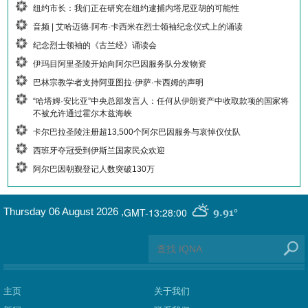
纽约市长：我们正在研究在纽约逮捕内塔尼亚胡的可能性
音频 | 艾哈迈德·阿布·卡西米在烈士领袖纪念仪式上的诵读
纪念烈士领袖的《古兰经》诵读会
伊玛目阿里圣陵开始向阿尔巴因服务队分发物资
巴林宗教学者支持阿亚图拉·伊萨·卡西姆的声明
“哈塔姆·安比亚”中央总部发言人：任何从伊朗资产中收取款项的国家将
不被允许通过霍尔木兹海峡
卡尔巴拉圣陵注册超13,500个阿尔巴因服务与哀悼仪仗队
西班牙夺冠受到伊斯兰国家民众欢迎
阿尔巴因朝觐登记人数突破130万
GMT-13:28:00
Thursday 06 August 2026
,
9.91°
主页
关于我们