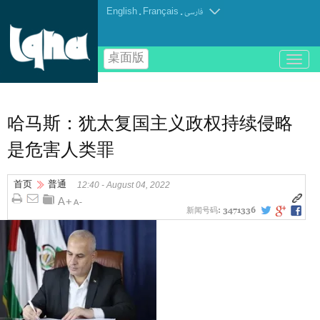
English
.
Français
.
فارسی
桌面版
باز
و
بسته
کردن
منو
哈马斯：犹太复国主义政权持续侵略
是危害人类罪
首页
普通
12:40 - August 04, 2022
新闻号码:
3471336