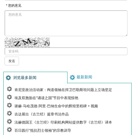
* 您的意见
最新新闻
浏览最多新闻
肯尼亚政治活动家：殉道领袖在捍卫巴勒斯坦问题上立场坚定
埃及双胞胎在“诵读之国”节目中表现惊艳
谢赫·马哈茂德·阿里·巴纳生命中的辉煌里程碑 + 视频
吉达展出《古兰经》篇章书法作品
法赫德国王《古兰经》印刷机构网站提供数字《古兰经》译本
百日践行“抵抗烈士领袖”的宗教训导