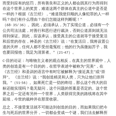
而受到应有的惩罚，
所有善良和正义的人都会
因其行为而
得到
在这个世界上的奖赏，
难道
这两个群体在
真主
的
公道
中是否是
一样的？根据《古兰经》，
“难道我使归顺的人像犯罪的人一样
吗？你们有什么理由？你们怎能这样判断呢！”
（
）。因此，必须承认，为了实现
公道
，必须有一个
68-
35
/
36
公共司法法庭，
对
善行和恶行
进行裁决
，否则
公道
原则就无法
得到保证。因此，应该承认，接受真主的
公道
就等于接受复活
和后世
的存在，神圣的《古兰经》说：
“在复活日，我将设置公
道的天秤，任何人都不受丝毫冤枉；他的行为虽微如芥子，我
也要回报他；我足为清算者。”（
）。
21-
47
目的论证：与唯物主义者的观点相反，在
真主
的世界观中，人
C-
类的创造是有一个目的的，在哲学
表述
中被称为
“
完美
”，在
《
古兰经
》
和圣训的语言中有时它被解释为
“接近
真主
”或“崇
拜”。
《
古兰经
》
说：
“我创造
精灵
和人类，只为让他们崇拜
我。
”（
）。如果死亡是一切的终结，那么这个伟大的目
51
-56
标
还能
实现吗？毫无疑问，这个问题的答案是否定的。这个世
界之后一定还有
另外
一个世界，人类
获得完美的
路线将在其中
延续，
今世的栽种
并在那里收获。
总之，不接受复活就不可能达到创造的目的，而如果我们把今
生与死后的世界分开，一切都会变成一个谜，我们
法去解释所