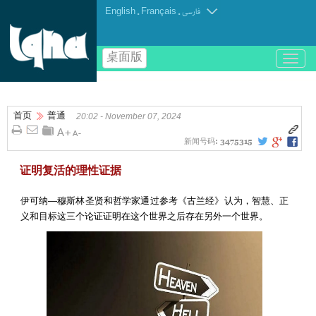
English
.
Français
.
فارسی
桌面版
باز
و
بسته
کردن
首页
普通
منو
20:02 - November 07, 2024
新闻号码:
3475315
证明复活的理性证据
伊可纳—穆斯林圣贤和哲学家通过参考《古兰经》认为，智慧、正
义和目标这三个论证证明在这个世界之后存在另外一个世界。