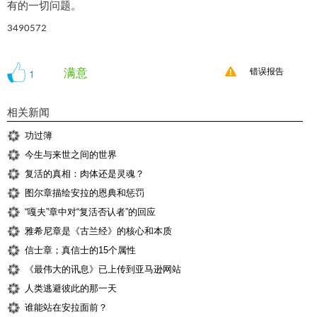
有的一切问题
。
3490572
满意
1
错误报告
相关新闻
功过簿
今生与来世之间的世界
复活的真相：肉体还是灵魂？
图尔章描绘安拉的恩典和惩罚
“嘎夫”章中对“复活否认者”的回应
雅希尼章是《古兰经》的核心和本质
信士章；真信士的15个属性
《最伟大的讯息》已上传到亚马逊网站
人类逃避彼此的那一天
谁能站在安拉面前？