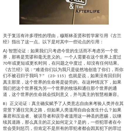
关于
复活有许多
理性
的理由，穆斯林圣贤和哲学家引用《古兰
经》指出了这一点。以下是对其中一些论点的引用：
A)
智慧论证：如果我们只考虑今世的生活而不考虑另一个世
界，那将是荒谬和毫无意义的。一个人需要在这个世界上度过
年或更短或更长时间，在问题之中度过，却没有任何结果。
70
《古兰经》说：“难道你们以为我只是徒然地创造了你们，而你
们不被召归于我吗？” （
）也就是说，如果没有回归
到
23
- 115
真主那里
，这个世界的生命将是徒劳的。在这种情况下，如果
我们把这个世界视为另一个世界的
牧场
和通往那个世界的通
道，这个世界的生命就会找到意义，并与
真主
的智慧
相兼容
。
）正义论证：
真主
确实赋予了人类意志自由来考验人类并在其
B
背景
下通
往完美
之路，但如果人类滥用自由会发生什么？如果
暴君和压迫者、被误导
者
和误导
者
滥用这一神圣的恩赐，
以继
续其道路，那么真主
的正义
如何定义
？
是的，一些犯罪者在今
世会受到惩罚
，但肯定不是所有的罪犯
者
都会
因其犯下的罪过