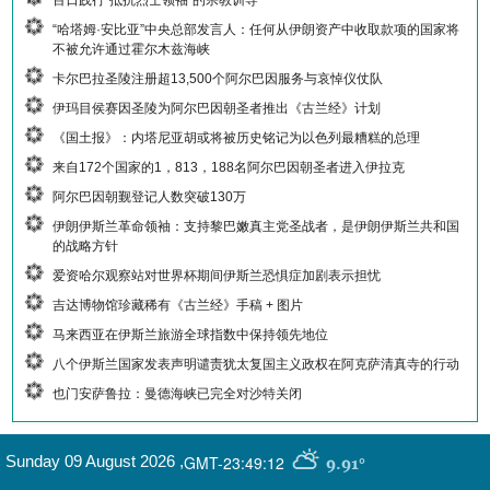
百日践行“抵抗烈士领袖”的宗教训导
“哈塔姆·安比亚”中央总部发言人：任何从伊朗资产中收取款项的国家将
不被允许通过霍尔木兹海峡
卡尔巴拉圣陵注册超13,500个阿尔巴因服务与哀悼仪仗队
伊玛目侯赛因圣陵为阿尔巴因朝圣者推出《古兰经》计划
《国土报》：内塔尼亚胡或将被历史铭记为以色列最糟糕的总理
来自172个国家的1，813，188名阿尔巴因朝圣者进入伊拉克
阿尔巴因朝觐登记人数突破130万
伊朗伊斯兰革命领袖：支持黎巴嫩真主党圣战者，是伊朗伊斯兰共和国
的战略方针
爱资哈尔观察站对世界杯期间伊斯兰恐惧症加剧表示担忧
吉达博物馆珍藏稀有《古兰经》手稿 + 图片
马来西亚在伊斯兰旅游全球指数中保持领先地位
八个伊斯兰国家发表声明谴责犹太复国主义政权在阿克萨清真寺的行动
也门安萨鲁拉：曼德海峡已完全对沙特关闭
GMT-23:49:12
Sunday 09 August 2026
,
9.91°