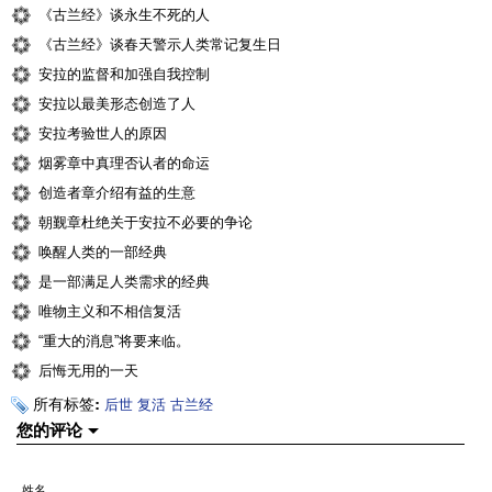
《古兰经》谈永生不死的人
《古兰经》谈春天警示人类常记复生日
安拉的监督和加强自我控制
安拉以最美形态创造了人
安拉考验世人的原因
烟雾章中真理否认者的命运
创造者章介绍有益的生意
朝觐章杜绝关于安拉不必要的争论
唤醒人类的一部经典
是一部满足人类需求的经典
唯物主义和不相信复活
“重大的消息”将要来临。
后悔无用的一天
所有标签:
后世
复活
古兰经
您的评论
姓名