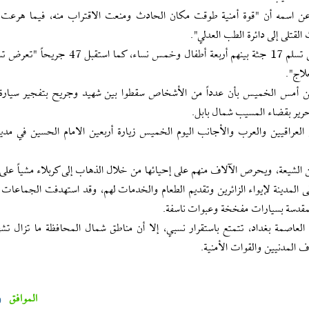
 اسمه أن "قوة أمنية طوقت مكان الحادث ومنعت الاقتراب منه، فيما هرعت 
قتلى إلى دائرة الطب العدلي".
وأكد طبيب في مستشفى المسيب في وقت لاحق أن المستشفى تسلم 17 جثة بينهم أربعة أطفال وخمس نس
لاج".
من أمس الخميس بأن عدداً من الأشخاص سقطوا بين شهيد وجريح بتفجير سيارة
حرير بقضاء المسيب شمال بابل.
العراقيين والعرب والأجانب اليوم الخميس زيارة أربعين الامام الحسين في مدينة
ن الشيعة، ويحرص الآلاف منهم على إحيائها من خلال الذهاب إلى كربلاء مشياً على ا
 المدينة لإيواء الزائرين وتقديم الطعام والخدمات لهم، وقد استهدفت الجماعات 
ء المقدسة بسيارات مفخخة وعبوات ناسفة.
بابل، ومركزها مدينة الحلة 100 كم جنوب العاصمة بغداد، تتمتع باستقرار نسبي، إلا أن مناطق شمال المحافظة ما تزا
المدنيين والقوات الأمنية.
الموافق
0