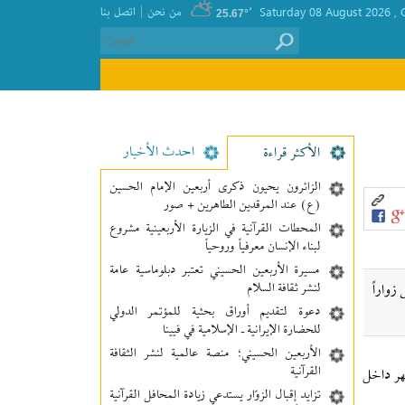
|
, Saturday 08 August 2026
٬
من نحن
اتصل بنا
25.67°
احدث الأخبار
الأکثر قراءة
الزائرون يحيون ذكرى أربعين الإمام الحسين
(ع) عند المرقدين الطاهرين + صور
المحطات القرآنية في الزيارة الأربعينية مشروع
لبناء الإنسان معرفیاً وروحياً
مسيرة الأربعين الحسيني تعتبر دبلوماسية عامة
لنشر ثقافة السلام
يس زواراً
دعوة لتقديم أوراق بحثية للمؤتمر الدولي
للحضارة الإيرانية ـ الإسلامية في فيينا
الأربعين الحسيني؛ منصة عالمية لنشر الثقافة
القرآنية
ة بعد الظهر داخل
تزايد إقبال الزوّار يستدعي زيادة المحافل القرآنية