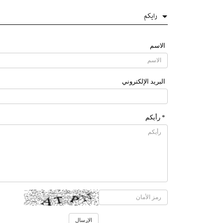
رایکم
الاسم
البرید الإلکتروني
* رأیکم