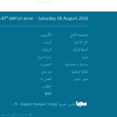
.67°
Saturday 08 August 2026
GMT-07:43:44
؛
الصفحة الاولى
الأرشیف
كل الاخبار
البحث
أنشطة قرآنیة
الروابط
دينية
نشرة‌ خبریة
سیاسیة و اجتماعیة
التصويت
ثقافیة وعلمیة
من نحن
صور ـ فيديو
اتصل بنا
الطقس
RSS
English
Français
Türkçe
فارسی
العربیة
.
.
.
.
© جمیع الحقوق المادیة و 