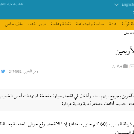
GMT-07:43:44
English
ة قرآنیة
دينية
سیاسیة و اجتماعیة
ثقافیة وعلمیة
صور ـ فيديو
ملف خاص
مات حقوق الإنسان
أربعين
رمز الخبر:
2474981
بغداد ـ ايكنا: سقط 25 شخصاً على الأقل وأصيب حوالي 47 آخرين بجروح بينهم نساء وأطفال في انفجار سيارة مفخخة استهدفت أمس الخم
اد، حسبما أفادت مصادر أمنية وطبية عراقية.
وأفادت وكالة الأنباء القرآنية الدولية(ايكنا) أنه قال ضابط في شرطة المسيب (60 كلم جنوب بغداد) إن "الانفجار وقع حوالى الخامس
ط المسيب".