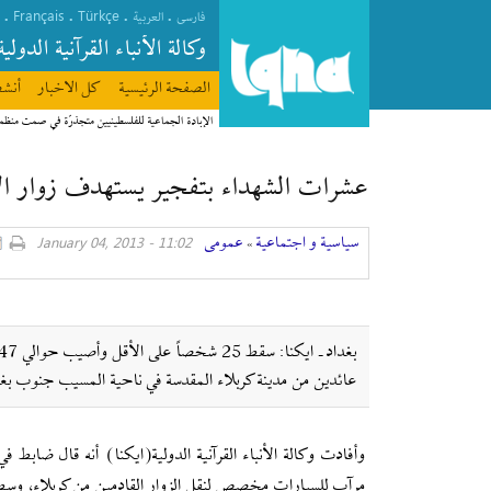
Français
Türkçe
.
.
.
.
فارسی
العربیة
وکالة الأنباء القرآنیة الدولیة
الصفحة الرئیسیة
كل الاخبار
أنشط
الإبادة الجماعية للفلسطينيين متجذرّة في صمت منظ
عشرات الشهداء بتفجير يستهدف زوار ال
سیاسیة و اجتماعیة
عمومی
11:02 - January 04, 2013
»
عائدين من مدينة كربلاء المقدسة في ناحية المسيب جنوب بغد
مرآب للسيارات مخصص لنقل الزوار القادمين من كربلاء، وس