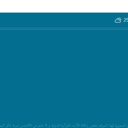
25
المعنویة لهذا الموقع تخص وکالة الأنباء القرآنیة الدولیة و لا مانع من الاقتباس شرط ذکر ال