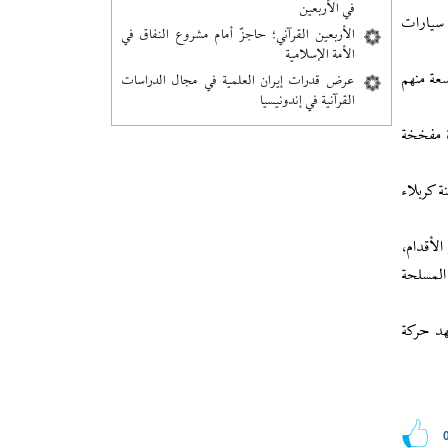
في الأربعين
سيارات
الأربعين القرآني؛ حاجزٌ أمام مشروع النفاق في
الأمة الإسلامية
اء، كما استقبل 47 جريحاً "تعرض تسعة منهم
عرض قدرات إيران العلمية في مجال الدراسات
القرآنية في إندونيسيا
 مفخخة
 كربلاء
لأقدام،
المسلحة
ل تشهد حركة