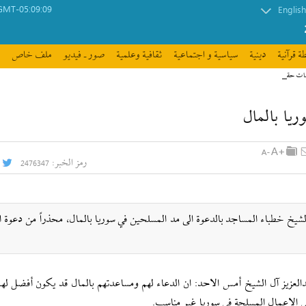
GMT-05:09:09
English
ة قرآنیة
دينية
سیاسیة و اجتماعیة
ثقافیة وعلمیة
صور ـ فيديو
ملف خاص
مات حقوق الإنسان
يا بالمال
رمز الخبر:
2476347
 الشيخ خطباء المساجد بالدعوة الى مد المسلحين في سوريا بالمال، محذراً من دعوة 
 عبدالعزيز آل الشيخ أمس الاحد: ان الدعاء لهم ومساعدتهم بالمال قد يكون أفضل له
في الاعمال المسلحة في سوريا غير مناسب.