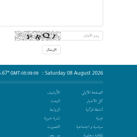
.67°
Saturday 08 August 2026
GMT-05:09:09
؛
الصفحة الاولى
الأرشیف
كل الاخبار
البحث
أنشطة قرآنیة
الروابط
دينية
نشرة‌ خبریة
سیاسیة و اجتماعیة
التصويت
ثقافیة وعلمیة
من نحن