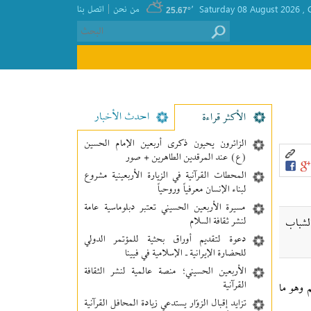
|
, Saturday 08 August 2026
٬
من نحن
اتصل بنا
25.67°
احدث الأخبار
الأکثر قراءة
الزائرون يحيون ذكرى أربعين الإمام الحسين
(ع) عند المرقدين الطاهرين + صور
المحطات القرآنية في الزيارة الأربعينية مشروع
لبناء الإنسان معرفیاً وروحياً
مسيرة الأربعين الحسيني تعتبر دبلوماسية عامة
لنشر ثقافة السلام
الشباب
دعوة لتقديم أوراق بحثية للمؤتمر الدولي
للحضارة الإيرانية ـ الإسلامية في فيينا
الأربعين الحسيني؛ منصة عالمية لنشر الثقافة
القرآنية
م وهو ما
تزايد إقبال الزوّار يستدعي زيادة المحافل القرآنية