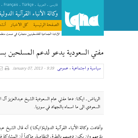
Français
Türkçe
.
.
.
.
فارسی
العربیة
وکالة الأنباء القرآنیة الدولیة
الصفحة الرئیسیة
كل الاخبار
أنشط
الإبادة الجماعية للفلسطينيين متجذرّة في صمت منظ
مفتي السعودية يدعو لدعم المسلحين بسور
سیاسیة و اجتماعیة
عمومی
9:39 - January 07, 2013
»
الرياض ـ ايكنا: دعا مفتي عام السعودية الشيخ عبدالعزيز آل
السعودي الى ما اسماه بالجهاد في سوريا.
وأفادت وكالة الأنباء القرآنية الدولية(ايكنا) أنه قال الشيخ
يلزمهم وان يكون دعمهم بالطرق النظامية، مؤكداً أن المشاركة 