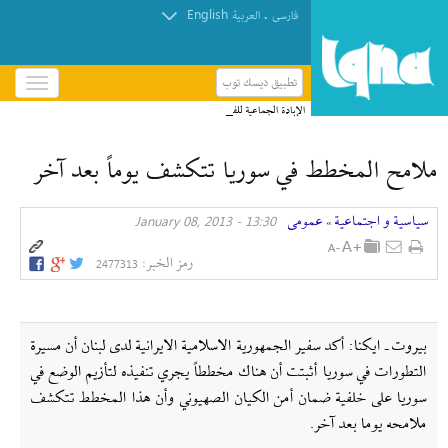
English
.
فارسی
العربیة
تطبيق ديسك توب
باز
و
الإبادة الجماعية للفلسطينيين متجذرّة في صمت منظمات
بسته
حقوق الإنسان
کردن
ملامح المخطط في سوريا تتكشف يوماً بعد آخر
منو
سیاسیة و اجتماعیة
عمومی
13:30 - January 08, 2013
»
رمز الخبر:
2477313
بيروت ـ ايكنا: أكد سفير الجمهورية الاسلامية الايرانية لدى لبنان أن مسيرة
التطورات في سوريا أثبتت أن هناك مخططاً يجري تنفيذه لتأزيم الوضع في
سوريا على خلفية ضمان أمن الكيان الصهيوني وأن هذا المخطط تتكشف
ملامحه يوما بعد آخر.