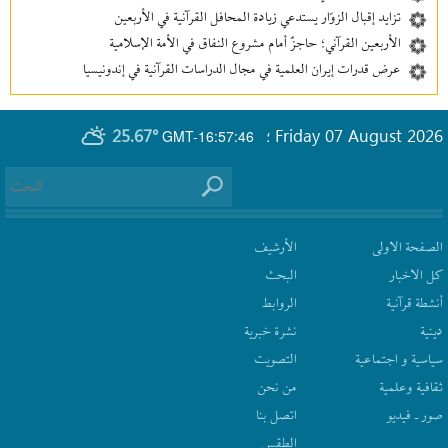
تزايد إقبال الزوّار يستدعي زيادة المحافل القرآنية في الأربعين
الأربعين القرآني؛ حاجزٌ أمام مشروع النفاق في الأمة الإسلامية
عرض قدرات إيران العلمية في مجال الدراسات القرآنية في إندونيسيا
25.67°
Friday 07 August 2026
GMT-16:57:46
؛
الصفحة الاولى
الأرشیف
كل الاخبار
البحث
أنشطة قرآنیة
الروابط
دينية
نشرة‌ خبریة
سیاسیة و اجتماعیة
التصويت
ثقافیة وعلمیة
من نحن
صور ـ فيديو
اتصل بنا
الطقس