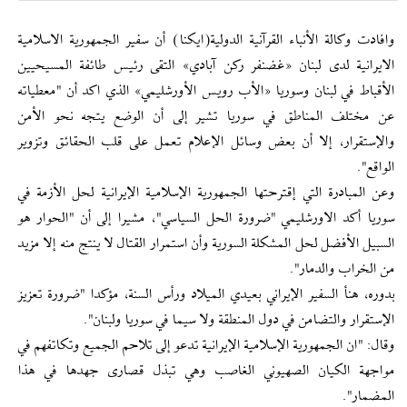
وافادت وكالة الأنباء القرآنية الدولية(ايكنا) أن سفير الجمهورية الاسلامية
الايرانية لدى لبنان «غضنفر ركن آبادي» التقى رئيس طائفة المسيحيين
الأقباط في لبنان وسوريا «الأب رويس الأورشليمي» الذي اكد أن "معطياته
عن مختلف المناطق في سوريا تشير إلى أن الوضع يتجه نحو الأمن
والإستقرار، إلا أن بعض وسائل الإعلام تعمل على قلب الحقائق وتزوير
الواقع".
وعن المبادرة التي إقترحتها الجمهورية الإسلامية الإيرانية لحل الأزمة في
سوريا أكد الاورشليمي "ضرورة الحل السياسي"، مشيرا إلى أن "الحوار هو
السبيل الأفضل لحل المشكلة السورية وأن استمرار القتال لا ينتج منه إلا مزيد
من الخراب والدمار".
بدوره، هنأ السفير الإيراني بعيدي الميلاد ورأس السنة، مؤكدا "ضرورة تعزيز
الإستقرار والتضامن في دول المنطقة ولا سيما في سوريا ولبنان".
وقال: "ان الجمهورية الإسلامية الإيرانية تدعو إلى تلاحم الجميع وتكاتفهم في
مواجهة الكيان الصهيوني الغاصب وهي تبذل قصارى جهدها في هذا
المضمار".