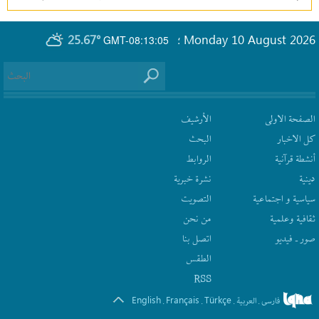
25.67°
Monday 10 August 2026
GMT-08:13:05
؛
الصفحة الاولى
الأرشیف
كل الاخبار
البحث
أنشطة قرآنیة
الروابط
دينية
نشرة‌ خبریة
سیاسیة و اجتماعیة
التصويت
ثقافیة وعلمیة
من نحن
صور ـ فيديو
اتصل بنا
الطقس
RSS
English
Français
Türkçe
فارسی
العربیة
.
.
.
.