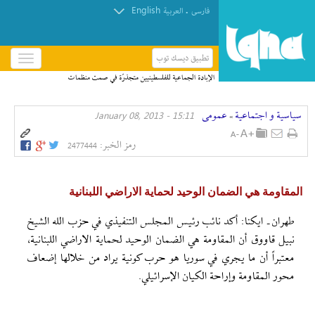
English
.
فارسی
العربیة
تطبيق ديسك توب
باز
و
الإبادة الجماعية للفلسطينيين متجذرّة في صمت منظمات
بسته
حقوق الإنسان
کردن
سیاسیة و اجتماعیة
عمومی
15:11 - January 08, 2013
منو
»
رمز الخبر:
2477444
المقاومة هي الضمان الوحيد لحماية الاراضي اللبنانية
طهران ـ ايكنا: أكد نائب رئيس المجلس التنفيذي في حزب الله الشيخ
نبيل قاووق أن المقاومة هي الضمان الوحيد لحماية الاراضي اللبنانية،
معتبراً أن ما يجري في سوريا هو حرب كونية يراد من خلالها إضعاف
محور المقاومة وإراحة الكيان الإسرائيلي.