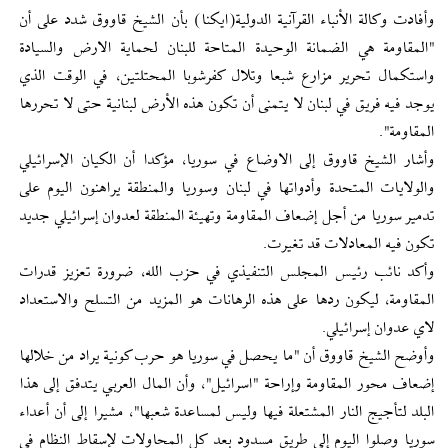
وأفادت وكالة الأنباء القرآنية الدولية(ايكنا) بأن الشيخ قاووق شدد على أن
"المقاومة هي الضمانة الوحيدة المتاحة للبنان لحماية الارض والسيادة
واستكمال تحرير مزارع شبعا وتلال كفرشوبا المحتلتين، في الوقت الذي
يوجد فيه فريق في لبنان لا يتمنى أن تكون هذه الأرض لبنانية حتى لا تحررها
المقاومة".
وأشار الشيخ قاووق إلى الاوضاع في سوريا، مؤكدا أن الكيان الإسرائيلي
والولايات المتحدة وأدواتها في لبنان وسوريا والمنطقة يراهنون اليوم على
تدمير سوريا من أجل إضعاف المقاومة وتهيئة المنطقة لعدوان إسرائيلي جديد
تكون فيه المعادلات قد تغيرت.
وأكد نائب رئيس المجلس التنفيذي في حزب الله، ضرورة تعزيز قدرات
المقاومة، ليكون ردها على هذه الرهانات هو المزيد من التسلح والاستعداد
لاي عدوان إسرائيلي.
وأوضح الشيخ قاووق أن "ما يحصل في سوريا هو حرب كونية يراد من خلالها
إضعاف محور المقاومة وإراحة "اسرائيل"، وأن المال العربي يتدفق إلى هذا
البلد لتأجيج النار المشتعلة فيها وليس لمساعدة شعبها"، مشيرا إلى أن أعداء
سوريا وصلوا اليوم إلى طريق مسدود بعد كل المحاولات لإسقاط النظام في