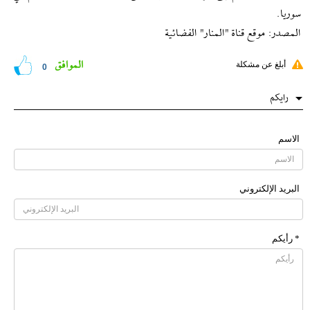
سوريا.
المصدر: موقع قناة "المنار" الفضائية
الموافق
أبلغ عن مشكلة
0
رایکم
الاسم
البرید الإلکتروني
* رأیکم