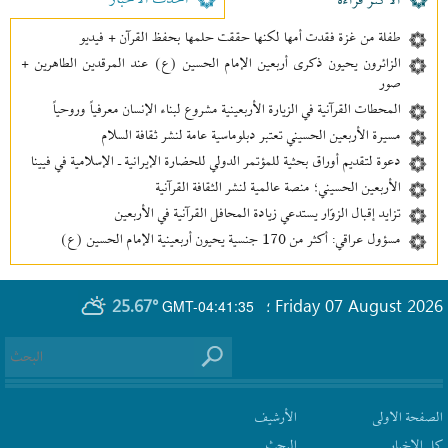
احدث الأخبار
الأکثر قراءة
طفلة من غزة فقدت أمها لكنها حققت حلمها بحفظ القرآن + فيديو
الزائرون يحيون ذكرى أربعين الإمام الحسين (ع) عند المرقدين الطاهرين +
صور
المحطات القرآنية في الزيارة الأربعينية مشروع لبناء الإنسان معرفیاً وروحياً
مسيرة الأربعين الحسيني تعتبر دبلوماسية عامة لنشر ثقافة السلام
دعوة لتقديم أوراق بحثية للمؤتمر الدولي للحضارة الإيرانية ـ الإسلامية في فيينا
الأربعين الحسيني؛ منصة عالمية لنشر الثقافة القرآنية
تزايد إقبال الزوّار يستدعي زيادة المحافل القرآنية في الأربعين
مسؤول عراقي: أكثر من 170 جنسية يحيون أربعينية الإمام الحسين (ع)
25.67°
Friday 07 August 2026
GMT-04:41:35
؛
الصفحة الاولى
الأرشیف
كل الاخبار
البحث