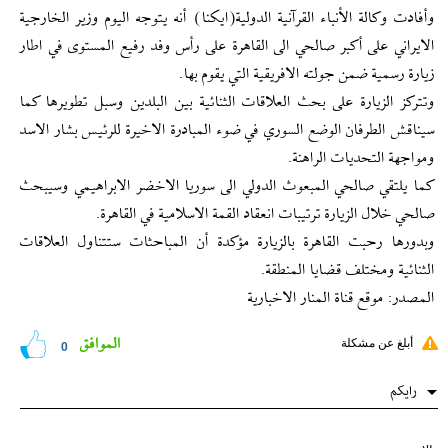
وأفادت وكالة الأنباء القرآنية الدولية(ايكنا) أنه يتوجه اليوم وزير الخارجية
الايراني على أكبر صالحي الى القاهرة على رأس وفد رفيع المستوى في اطار
زيارة رسمية ضمن جولته الافريقية التي يقوم بها.
وتتركز الزيارة على بحث العلاقات الثنائية بين البلدين وسبل تطويرها كما
سيناقش الطرفان الوضع السوري في ضوء المبادرة الاخيرة للرئيس بشار الاسد
ومواجهة التحديات الراهنة.
كما يلتقي صالحي المبعوث الدولي الى سوريا الاخضر الابراهيمي وسيبحث
صالحي خلال الزيارة ترتيبات انعقاد القمة الاسلامية في القاهرة.
وبدورها رحبت القاهرة بالزيارة مؤكدة أن المباحثات ستتناول العلاقات
الثنائية ومختلف قضايا المنطقة.
المصدر: موقع قناة المنار الاخبارية
الموافق
أبلغ عن مشكلة
0
رایکم