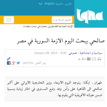
English
.
فارسی
العربیة
تطبيق ديسك توب
باز
و
الإبادة الجماعية للفلسطينيين متجذرّة في صمت منظمات
بسته
حقوق الإنسان
کردن
صالحي يبحث اليوم الازمة السورية في مصر
منو
سیاسیة و اجتماعیة
عمومی
9:30 - January 09, 2013
»
رمز الخبر:
2477725
طهران ـ ايكنا: يتوجه اليوم الاربعاء وزير الخارجية الايراني على أكبر
صالحي الى القاهرة على رأس وفد رفيع المستوى في اطار زيارة رسمية
ضمن جولته الافريقية التي يقوم بها.