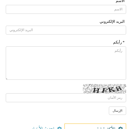
الاسم
البرید الإلکتروني
* رأیکم