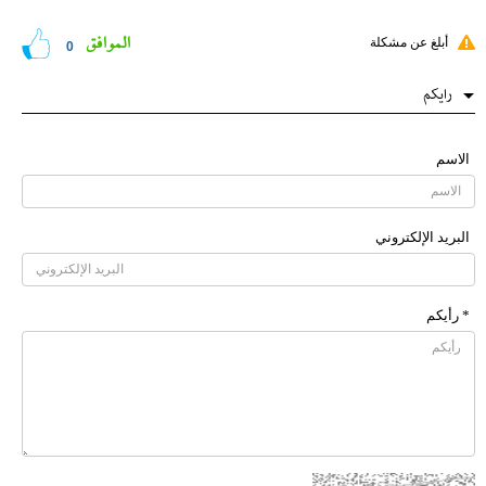
الموافق
أبلغ عن مشكلة
0
رایکم
الاسم
البرید الإلکتروني
* رأیکم