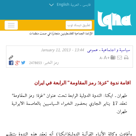
English
.
فارسی
العربیة
تطبيق ديسك توب
باز
و
الإبادة الجماعية للفلسطينيين متجذرّة في صمت منظمات
بسته
حقوق الإنسان
کردن
سیاسیة و اجتماعیة
عمومی
13:44 - January 11, 2013
منو
»
رمز الخبر:
2478653
اقامة ندوة "غزة؛ رمز المقاومة" الرابعة في ايران
طهران ـ ايكنا: الندوة الدولية الرابعة تحت عنوان "غزة؛ رمز المقاومة"
تعقد 17 يناير الجاري بحضور الخبراء السياسيين بالعاصمة الايرانية
طهران.
وأفادت وكالة الأنباء القرآنية الدولية(ايكنا) أنه تعقد هذه الندوة بتنظيم