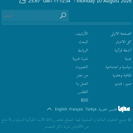
25.67°
Monday 10 August 2026
GMT-11:12:34
؛
الصفحة الاولى
الأرشیف
كل الاخبار
البحث
أنشطة قرآنیة
الروابط
دينية
نشرة‌ خبریة
سیاسیة و اجتماعیة
التصويت
ثقافیة وعلمیة
من نحن
صور ـ فيديو
اتصل بنا
الطقس
RSS
English
Français
Türkçe
فارسی
العربیة
.
.
.
.
© جمیع الحقوق المادیة و المعنویة لهذا الموقع تخص وکالة الأنباء القرآنیة الدولیة و لا مانع
من الاقتباس شرط ذکر المصدر