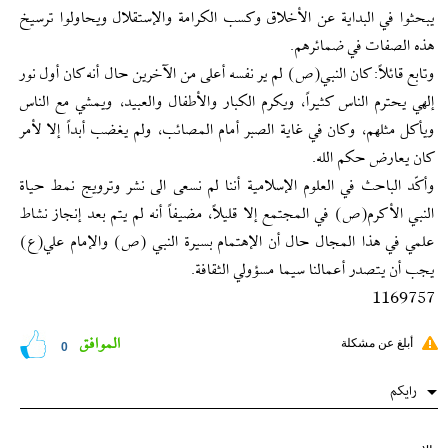
يبحثوا في البداية عن الأخلاق وكسب الكرامة والإستقلال ويحاولوا ترسيخ
هذه الصفات في ضمائرهم.
وتابع قائلاً: كان النبي(ص) لم ير نفسه أعلى من الآخرين حال أنه كان أول نور
إلهي يحترم الناس كثيراً، ويكرم الكبار والأطفال والعبيد، ويمشي مع الناس
ويأكل مثلهم، وكان في غاية الصبر أمام المصائب، ولم يغضب أبداً إلا لأمر
كان يعارض حكم الله.
وأكّد الباحث في العلوم الإسلامية أننا لم نسعى الى نشر وترويج نمط حياة
النبي الأكرم(ص) في المجتمع إلا قليلاً، مضيفاً أنه لم يتم بعد إنجاز نشاط
علمي في هذا المجال حال أن الإهتمام بسيرة النبي (ص) والإمام علي(ع)
يجب أن يتصدر أعمالنا سيما مسؤولي الثقافة.
1169757
الموافق
أبلغ عن مشكلة
0
رایکم