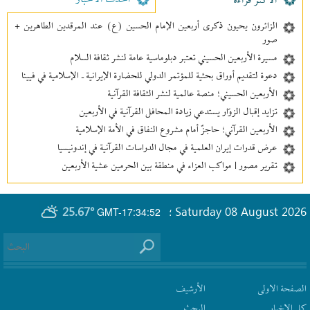
احدث الأخبار
الأکثر قراءة
الزائرون يحيون ذكرى أربعين الإمام الحسين (ع) عند المرقدين الطاهرين +
صور
مسيرة الأربعين الحسيني تعتبر دبلوماسية عامة لنشر ثقافة السلام
دعوة لتقديم أوراق بحثية للمؤتمر الدولي للحضارة الإيرانية ـ الإسلامية في فيينا
الأربعين الحسيني؛ منصة عالمية لنشر الثقافة القرآنية
تزايد إقبال الزوّار يستدعي زيادة المحافل القرآنية في الأربعين
الأربعين القرآني؛ حاجزٌ أمام مشروع النفاق في الأمة الإسلامية
عرض قدرات إيران العلمية في مجال الدراسات القرآنية في إندونيسيا
تقرير مصور | مواكب العزاء في منطقة بين‌ الحرمین عشية الأربعين
25.67°
Saturday 08 August 2026
GMT-17:34:52
؛
الصفحة الاولى
الأرشیف
كل الاخبار
البحث