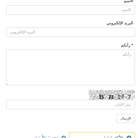
الاسم
البرید الإلکتروني
* رأیکم