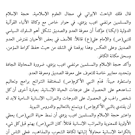
قال ذلك الباحث الايراني في مجال العلوم الإسلامية، حجة الإسلام
والمسلمين مرتضي اديب يزدي، في حوار خاص مع وكالة الأنباء القرآنية
الدولية (ايكنا) مؤكداً أن معرفة العدو والصديق تشكل أهم السلوك السياسي
للنبي(ص) والإمام علي(ع) قائلاً: للأسف في بعض الأحيان نفترض العدو
الصديق وعلى العكس وهذا يوقعنا في الشك من حيث حفظ كرامة المؤمن،
وسحق مكانة الكافر.
وأكد حجة الإسلام والمسلمين مرتضي اديب يزدي، ضرورة المحاولة الجادة
وتحديد معايير خاصة للتعرف على معرفة الصديق ومعرفة العدو.
واستطرد مبيناً: قدّم النبي الأكرم(ص) لمختلفة الشرائح برامج وتعاليم
تساعدهم على الحصول على درجات الحياة الإنسانية، بعبارة أخرى أن كل
شخص راغب في الحصول على الدرجات والمراتب الإنسانية السامية لابد له
أن يقتدي بالنبي الأكرم(ص) ويتمتع بالتعاليم والدروس النبوية.
واعتبر حجة الإسلام والمسلمين اديب يزدي أن نمط حياة النبي(ص) يعطي
الأولوية للمعنوية والمراتب الإنسانية قائلاً: كان النبي(ص) يهتم قبل كل شيء
بالكرامة الإنسانية محاولاً إثباتها لكافة الشعوب والمذاهب، فعلى الناس أن