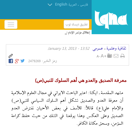
English
.
فارسی
العربیة
تطبيق ديسك توب
باز
و
إنطلاق مؤتمر الإمام الحسين(ع) الدولي الخامس في
بسته
العراق + صور
کردن
ثقافیة وعلمیة
عمومی
13:52 - January 13, 2013
منو
»
رمز الخبر:
2479269
معرفة الصديق والعدو هي أهم السلوك للنبي(ص)
مشهد المقدسة ـ ايكنا: اعتبر الباحث الايراني في مجال العلوم الإسلامية
أن معرفة العدو والصديق تشكل أهم السلوك السياسي للنبي(ص)
والإمام علي(ع) قائلاً: للأسف في بعض الأحيان نفترض العدو
الصديق وعلى العكس وهذا يوقعنا في الشك من حيث حفظ كرامة
المؤمن، وسحق مكانة الكافر.