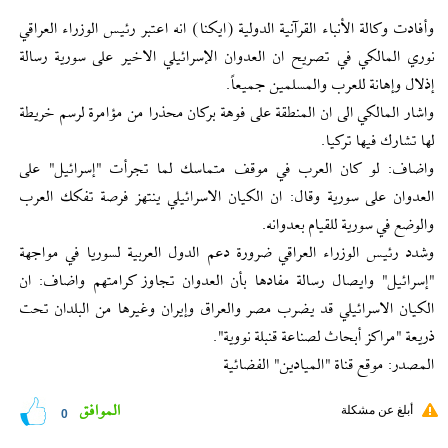
وأفادت وكالة الأنباء القرآنية الدولية (ايكنا) انه اعتبر رئيس الوزراء العراقي
نوري المالكي في تصريح ان العدوان الإسرائيلي الاخير على سورية رسالة
إذلال وإهانة للعرب والمسلمين جميعاً.
واشار المالكي الى ان المنطقة على فوهة بركان محذرا من مؤامرة لرسم خريطة
لها تشارك فيها تركيا.
واضاف: لو كان العرب في موقف متماسك لما تجرأت "إسرائيل" على
العدوان على سورية وقال: ان الكيان الاسرائيلي ينتهز فرصة تفكك العرب
والوضع في سورية للقيام بعدوانه.
وشدد رئيس الوزراء العراقي ضرورة دعم الدول العربية لسوريا في مواجهة
"إسرائيل" وايصال رسالة مفادها بأن العدوان تجاوز كرامتهم واضاف: ان
الكيان الاسرائيلي قد يضرب مصر والعراق وإيران وغيرها من البلدان تحت
ذريعة "مراكز أبحاث لصناعة قنبلة نووية".
المصدر: موقع قناة "الميادين" الفضائية
الموافق
أبلغ عن مشكلة
0