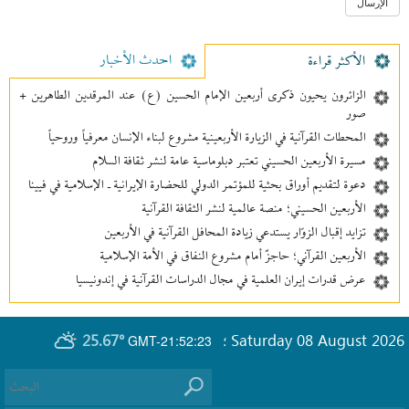
احدث الأخبار
الأکثر قراءة
الزائرون يحيون ذكرى أربعين الإمام الحسين (ع) عند المرقدين الطاهرين +
صور
المحطات القرآنية في الزيارة الأربعينية مشروع لبناء الإنسان معرفیاً وروحياً
مسيرة الأربعين الحسيني تعتبر دبلوماسية عامة لنشر ثقافة السلام
دعوة لتقديم أوراق بحثية للمؤتمر الدولي للحضارة الإيرانية ـ الإسلامية في فيينا
الأربعين الحسيني؛ منصة عالمية لنشر الثقافة القرآنية
تزايد إقبال الزوّار يستدعي زيادة المحافل القرآنية في الأربعين
الأربعين القرآني؛ حاجزٌ أمام مشروع النفاق في الأمة الإسلامية
عرض قدرات إيران العلمية في مجال الدراسات القرآنية في إندونيسيا
25.67°
Saturday 08 August 2026
GMT-21:52:23
؛