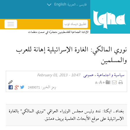
English
.
فارسی
العربیة
تطبيق ديسك توب
باز
و
الإبادة الجماعية للفلسطينيين متجذرّة في صمت منظمات
بسته
حقوق الإنسان
کردن
نوري المالكي: الغارة الإسرائيلية إهانة للعرب
منو
والمسلمين
سیاسیة و اجتماعیة
عمومی
10:47 - February 01, 2013
»
رمز الخبر:
2489071
بغداد ـ ايكنا: ندد رئيس مجلس الوزراء العراقي "نوري المالكي" بالغارة
الإسرائيلية على موقع الأبحاث العلمية بريف دمشق.