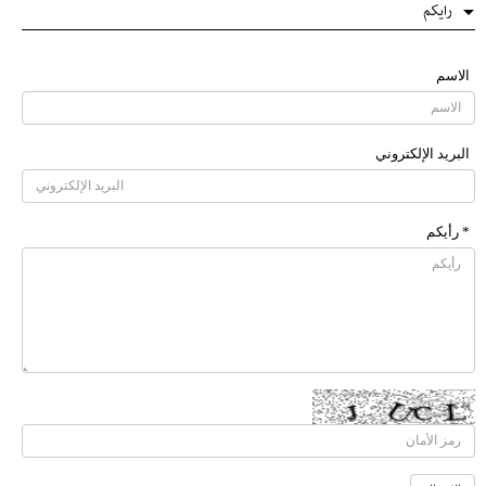
رایکم
الاسم
البرید الإلکتروني
* رأیکم