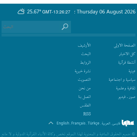
25.67°
Thursday 06 August 2026
GMT-13:26:27
؛
الصفحة الاولى
الأرشیف
كل الاخبار
البحث
أنشطة قرآنیة
الروابط
دينية
نشرة‌ خبریة
سیاسیة و اجتماعیة
التصويت
ثقافیة وعلمیة
من نحن
صور ـ فيديو
اتصل بنا
الطقس
RSS
English
Français
Türkçe
فارسی
العربیة
.
.
.
.
© جمیع الحقوق المادیة و المعنویة لهذا الموقع تخص وکالة الأنباء القرآنیة الدولیة و لا مانع