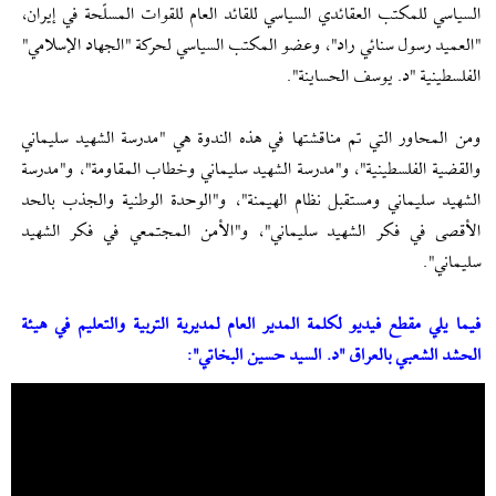
السياسي للمكتب العقائدي السياسي للقائد العام للقوات المسلّحة في إیران،
"العميد رسول سنائي راد"، وعضو المكتب السياسي لحركة "الجهاد الإسلامي"
الفلسطينية "د. يوسف الحساينة".
ومن المحاور التي تم مناقشتها في هذه الندوة هي "مدرسة الشهيد سليماني
والقضية الفلسطينية"، و"مدرسة الشهيد سليماني وخطاب المقاومة"، و"مدرسة
الشهيد سليماني ومستقبل نظام الهيمنة"، و"الوحدة الوطنية والجذب بالحد
الأقصى في فكر الشهيد سليماني"، و"الأمن المجتمعي في فكر الشهيد
سليماني".
فيما يلي مقطع فيديو لكلمة المدير العام لمديرية التربية والتعليم في هيئة
الحشد الشعبي بالعراق "د. السيد حسين البخاتي":