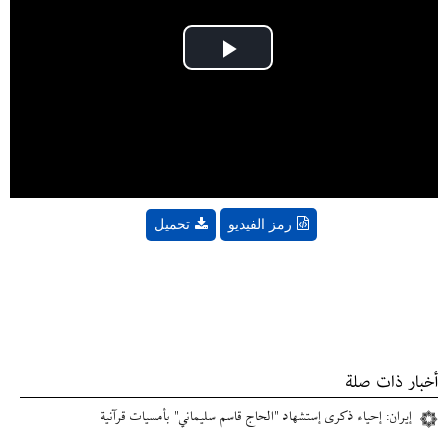
Play
Video
رمز الفيديو
تحميل
أخبار ذات صلة
إيران: إحیاء ذکری إستشهاد "الحاج قاسم سلیماني" بأمسیات قرآنیة