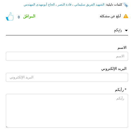
کلمات دلیلیة:
الشهید الفريق سليماني
،
قادة النصر
،
الحاج أبومهدی المهندس
الموافق
أبلغ عن مشكلة
0
رایکم
الاسم
البرید الإلکتروني
* رأیکم