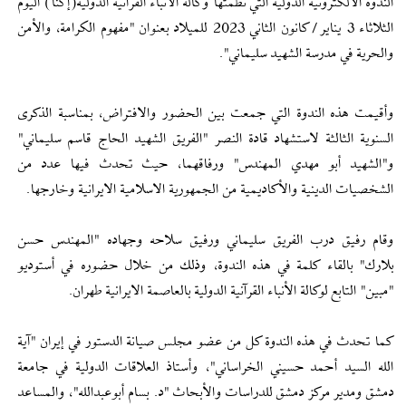
الندوة الالكترونية الدولية التي نظمتها وكالة الأنباء القرآنية الدولية(إکنا) الیوم
الثلاثاء 3 يناير / كانون الثاني 2023 للميلاد بعنوان "مفهوم الکرامة، والأمن
والحرية في مدرسة الشهيد سليماني".
وأقيمت هذه الندوة التي جمعت بين الحضور والافتراض، بمناسبة الذكرى
السنوية الثالثة لاستشهاد قادة النصر "الفريق الشهيد الحاج قاسم سليماني"
و"الشهيد أبو مهدي المهندس" ورفاقهما، حيث تحدث فيها عدد من
الشخصيات الدينية والأكاديمية من الجمهورية الاسلامية الايرانية وخارجها.
وقام رفيق درب الفریق سلیماني ورفيق سلاحه وجهاده "المهندس حسن
بلارك" بالقاء كلمة في هذه الندوة، وذلك من خلال حضوره في أستوديو
"مبين" التابع لوكالة الأنباء القرآنية الدولية بالعاصمة الايرانية طهران.
كما تحدث في هذه الندوة كل من عضو مجلس صيانة الدستور في إیران "آية
الله السيد أحمد حسيني الخراساني"، وأستاذ العلاقات الدولية في جامعة
دمشق ومدير مركز دمشق للدراسات والأبحاث "د. بسام أبوعبدالله"، والمساعد