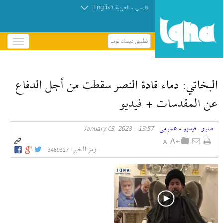
English
.
فارسی
العربیة
تطبيق ديسك توب
باز
و
بسته
کردن
البخاتي: دماء قادة النصر سقطت من أجل الدفاع
منو
عن المقدسات + فيديو
صور ـ فيديو
عمومی
13:57 - January 03, 2023
»
رمز الخبر:
3489327