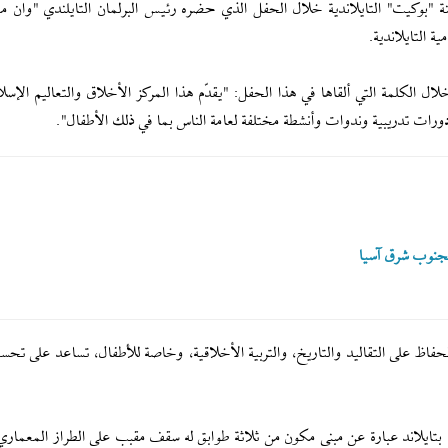
 "بوكيت" التايلاندية خلال الحفل الذي حضره رئيس البرلمان التايلندي "وان م
 التايلاندية.
الكلمة التي ألقاها في هذا الحفل: "يقدّم هذا المركز الأخلاق والتعاليم الإسلا
رات تدريبية وندوات وأنشطة مختلفة لعامة الناس بما في ذلك الأطفال".
 لجنوب شرق آسیا
والحفاظ على التقاليد والتاريخ، والتربية الأخلاقية، وخاصة للأطفال، تساعد على تحس
" بتايلاند عبارة عن مبنى مكون من ثلاثة طوابق له سقف مقبب على الطراز المعمار