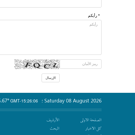
* رأیکم
.67°
Saturday 08 August 2026
GMT-15:26:06
؛
الصفحة الاولى
الأرشیف
كل الاخبار
البحث