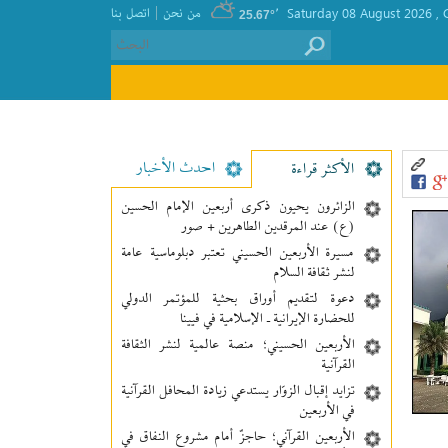
|
, Saturday 08 August 2026
٬
من نحن
اتصل بنا
25.67°
احدث الأخبار
الأکثر قراءة
الزائرون يحيون ذكرى أربعين الإمام الحسين
(ع) عند المرقدين الطاهرين + صور
مسيرة الأربعين الحسيني تعتبر دبلوماسية عامة
لنشر ثقافة السلام
دعوة لتقديم أوراق بحثية للمؤتمر الدولي
للحضارة الإيرانية ـ الإسلامية في فيينا
الأربعين الحسيني؛ منصة عالمية لنشر الثقافة
القرآنية
تزايد إقبال الزوّار يستدعي زيادة المحافل القرآنية
في الأربعين
الأربعين القرآني؛ حاجزٌ أمام مشروع النفاق في