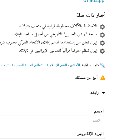
whatsapp
أخبار ذات صلة
الإحتفاظ بالآلاف مخطوطة قرآنية في متحف بتايلاند
مسجد "وادي الحسین" التأريخي من أجمل مساجد تایلاند
إیران تعلن عن إستعدادها لدعم إطلاق الإتحاد القرآني لجنوب شرق
إیران تنظّم معرضاً قرآنياً للفنانین الإیرانیین في تایلاند
کلمات دلیلیة:
الأخلاق
،
القيم الإسلامية
،
التعاليم الدينية الصحيحة
،
تايلاند
،
أبلغ عن مشكلة
رایکم
الاسم
البرید الإلکتروني