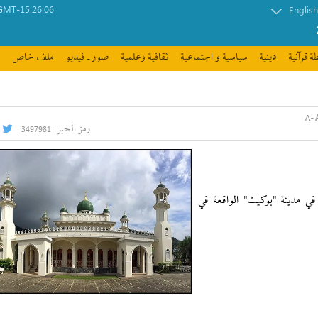
GMT-15:26:06
English
ة قرآنیة
دينية
سیاسیة و اجتماعیة
ثقافیة وعلمیة
صور ـ فيديو
ملف خاص
رمز الخبر:
3497981
 في مدينة "بوكيت" الواقعة في