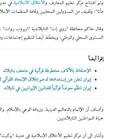
وتم افتتاح مركز تعليم المعارف و
الأخلاق الاسلامية
في مدينة
مأتا"، ولفيف من المسؤولين المحليين وقادة المنظمات الإسلامية
وقال حاكم محافظة "روي إت" التايلاندية "اريروب روات" خلال 
المستوى المحلي والوطني، ويخطّط أيضاً لتنظیم إجتماعات ودو
إقرأ أيضاً
الإحتفاظ بالآلاف مخطوطة قرآنية في متحف بتايلاند
إیران تعلن عن إستعدادها لدعم إطلاق الإتحاد القرآني
إیران تنظّم معرضاً قرآنياً للفنانین الإیرانیین في تایلاند
وأضاف أن الإلمام بالتعاليم الدينية، وزيادة الوعي بالإسلام، 
حياة المواطنين التايلانديين.
وأشار الى أن مركز تعليم الأخلاق الإسلامية في مدينة "بوكيت