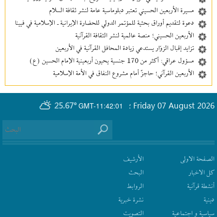
مسيرة الأربعين الحسيني تعتبر دبلوماسية عامة لنشر ثقافة السلام
دعوة لتقديم أوراق بحثية للمؤتمر الدولي للحضارة الإيرانية ـ الإسلامية في فيينا
الأربعين الحسيني؛ منصة عالمية لنشر الثقافة القرآنية
تزايد إقبال الزوّار يستدعي زيادة المحافل القرآنية في الأربعين
مسؤول عراقي: أكثر من 170 جنسية يحيون أربعينية الإمام الحسين (ع)
الأربعين القرآني؛ حاجزٌ أمام مشروع النفاق في الأمة الإسلامية
25.67°
Friday 07 August 2026
GMT-11:42:01
؛
الصفحة الاولى
الأرشیف
كل الاخبار
البحث
أنشطة قرآنیة
الروابط
دينية
نشرة‌ خبریة
سیاسیة و اجتماعیة
التصويت