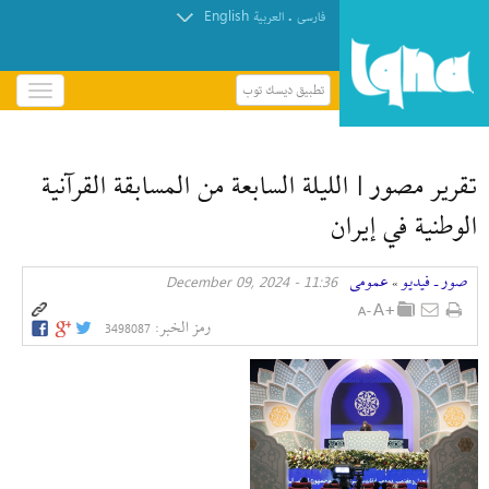
English
.
فارسی
العربیة
تطبيق ديسك توب
باز
و
بسته
کردن
تقرير مصور | الليلة السابعة من المسابقة القرآنية
منو
الوطنية في إیران
صور ـ فيديو
عمومی
11:36 - December 09, 2024
»
رمز الخبر:
3498087