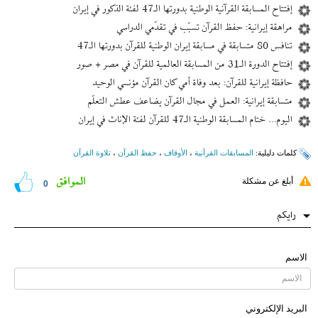
إفتتاح المسابقة القرآنية الوطنية بدورتها الـ47 لفئة الذكور في إیران
مراهقة إیرانیة: حفظ القرآن تسبّب في تقدّمي الدراسي
تنافس 80 متسابقة في مسابقة إيران الوطنية للقرآن بدورتها الـ47
إفتتاح الدورة الـ31 من المسابقة العالمية للقرآن في مصر + صور
حافظة إیرانیة للقرآن: بعد وفاة أمي كان القرآن مؤنسي الوحيد
متسابقة إيرانية: العمل في مجال القرآن يضاعف عطش التعلّم
اليوم... ختام المسابقة الوطنية الـ47 للقرآن لفئة الإناث في إیران
کلمات دلیلیة:
المسابقات القرآنیة
،
الأوقاف
،
حفظ القرآن
،
تلاوة القرآن
الموافق
أبلغ عن مشكلة
0
رایکم
الاسم
البرید الإلکتروني