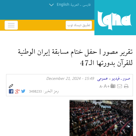
English
.
فارسی
العربیة
تطبيق ديسك توب
باز
و
بسته
کردن
تقرير مصور | حفل ختام مسابقة إیران الوطنية
منو
للقرآن بدورتها الـ47
صور ـ فيديو
عمومی
15:49 - December 21, 2024
»
رمز الخبر:
3498233