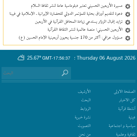
مسيرة الأربعين الحسيني تعتبر دبلوماسية عامة لنشر ثقافة السلام
دعوة لتقديم أوراق بحثية للمؤتمر الدولي للحضارة الإيرانية ـ الإسلامية في فيينا
تزايد إقبال الزوّار يستدعي زيادة المحافل القرآنية في الأربعين
الأربعين الحسيني؛ منصة عالمية لنشر الثقافة القرآنية
مسؤول عراقي: أكثر من 170 جنسية يحيون أربعينية الإمام الحسين (ع)
25.67°
Thursday 06 August 2026
GMT-17:56:37
؛
الصفحة الاولى
الأرشیف
كل الاخبار
البحث
أنشطة قرآنیة
الروابط
دينية
نشرة‌ خبریة
سیاسیة و اجتماعیة
التصويت
ثقافیة وعلمیة
من نحن