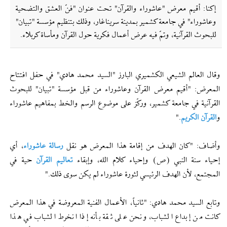
إکنا: أقيم معرض "عاشوراء والقرآن" تحت عنوان "فنّ العشق والتضحية
وعاشوراء" في جامعة كشمير بمدينة سريناغار، وذلك بتنظيم مؤسسة "تبيان"
للبحوث القرآنية، وتمّ فیه عرض أعمال فكرية حول القرآن ومأساة كربلاء.
وقال العالم الشيعي الكشميري البارز "السيد محمد هادي" في حفل افتتاح
المعرض: "أقيم معرض القرآن وعاشوراء من قبل مؤسسة "تبيان" للبحوث
القرآنية في جامعة كشمير، وركّز على موضوع الرسم والخط بمفاهيم عاشوراء
و
القرآن الکریم
."
وأضاف: "كان الهدف من إقامة هذا المعرض هو نقل
رسالة عاشوراء
، أي
إحياء سنة النبي (ص) وإحياء كلام الله، وإبقاء
تعاليم القرآن
حية في
المجتمع، لأن الهدف الرئيسي لثورة عاشوراء لم يكن سوى ذلك."
وتابع السيد محمد هادي: "ثانياً، الأعمال الفنية المعروضة في هذا المعرض
كانت من إبداع الشباب، ونحن على ثقة بأنه إذا انخرط الشباب في هذا