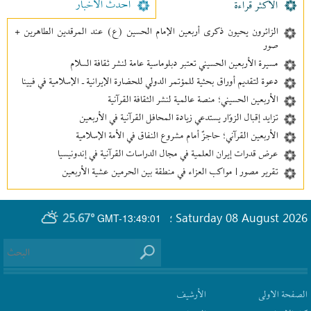
احدث الأخبار
الأکثر قراءة
الزائرون يحيون ذكرى أربعين الإمام الحسين (ع) عند المرقدين الطاهرين +
صور
مسيرة الأربعين الحسيني تعتبر دبلوماسية عامة لنشر ثقافة السلام
دعوة لتقديم أوراق بحثية للمؤتمر الدولي للحضارة الإيرانية ـ الإسلامية في فيينا
الأربعين الحسيني؛ منصة عالمية لنشر الثقافة القرآنية
تزايد إقبال الزوّار يستدعي زيادة المحافل القرآنية في الأربعين
الأربعين القرآني؛ حاجزٌ أمام مشروع النفاق في الأمة الإسلامية
عرض قدرات إيران العلمية في مجال الدراسات القرآنية في إندونيسيا
تقرير مصور | مواكب العزاء في منطقة بين‌ الحرمین عشية الأربعين
25.67°
Saturday 08 August 2026
GMT-13:49:01
؛
الصفحة الاولى
الأرشیف