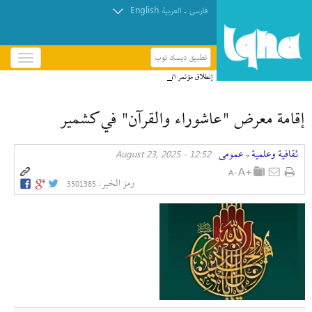
English
.
فارسی
العربیة
تطبيق ديسك توب
باز
و
إنطلاق مؤتمر الإمام الحسين(ع) الدولي الخامس في
بسته
العراق + صور
کردن
إقامة معرض "عاشوراء والقرآن" في كشمير
منو
ثقافیة وعلمیة
عمومی
12:52 - August 23, 2025
»
رمز الخبر:
3501385