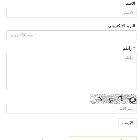
الاسم
البرید الإلکتروني
* رأیکم