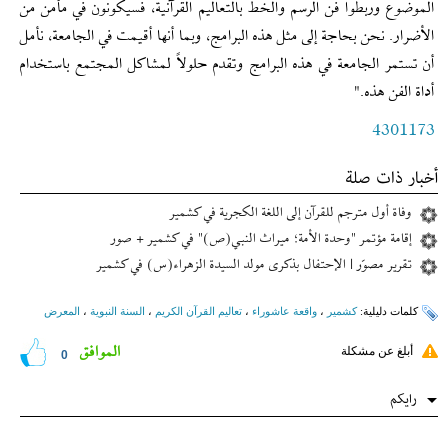
الموضوع وربطوا فن الرسم والخط بالتعاليم القرآنية، فسيكونون في مأمن من
الأضرار. نحن بحاجة إلى مثل هذه البرامج، وبما أنها أقيمت في الجامعة، نأمل
أن تستمر الجامعة في هذه البرامج وتقدم حلولاً لمشاكل المجتمع باستخدام
أداة الفن هذه."
4301173
أخبار ذات صلة
وفاة أول مترجم للقرآن إلی اللغة الکجریة في کشمیر
إقامة مؤتمر "وحدة الأمة؛ ميراث النبي(ص)" في كشمير + صور
تقرير مصوّر | الإحتفال بذكرى مولد السيدة الزهراء(س) في كشمير
کلمات دلیلیة:
کشمیر
،
واقعة عاشوراء
،
تعاليم القرآن الكريم
،
السنة النبویة
،
المعرض
الموافق
أبلغ عن مشكلة
0
رایکم