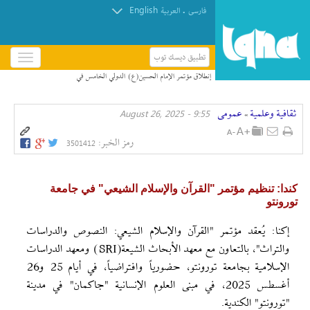
English
.
فارسی
العربیة
تطبيق ديسك توب
باز
و
بسته
کردن
ثقافیة وعلمیة
عمومی
9:55 - August 26, 2025
منو
»
رمز الخبر:
3501412
کندا: تنظيم مؤتمر "القرآن والإسلام الشيعي" في جامعة
تورونتو
إکنا: يُعقد مؤتمر "القرآن والإسلام الشيعي: النصوص والدراسات
والتراث"، بالتعاون مع معهد الأبحاث الشيعة(SRI) ومعهد الدراسات
الإسلامية بجامعة تورونتو، حضورياً وافتراضياً، في أيام 25 و26
أغسطس 2025، في مبنى العلوم الإنسانية "جاكمان" في مدينة
"تورونتو" الكندية.