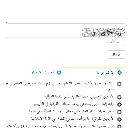
احدث الأخبار
الأکثر قراءة
الزائرون يحيون ذكرى أربعين الإمام الحسين (ع) عند المرقدين الطاهرين +
صور
الأربعين الحسيني؛ منصة عالمية لنشر الثقافة القرآنية
تزايد إقبال الزوّار يستدعي زيادة المحافل القرآنية في الأربعين
عرض قدرات إيران العلمية في مجال الدراسات القرآنية في إندونيسيا
الأربعين القرآني؛ حاجزٌ أمام مشروع النفاق في الأمة الإسلامية
تقرير مصور | ملايين الزوار يحيون ذكرى أربعينية الإمام الحسين (ع) في كربلاء