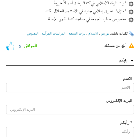
"بیت الرفاه الإسلامي في کندا" یطلق أعمالاً خیریةً
"منزل"؛ تطبیق إسلامي جدید في الإستثمار الحلال بكندا
تخصيص خطب الجمعة في مساجد كندا لذوي الإعاقة
کلمات دلیلیة:
تورنتو
،
الاسلام
،
تراث الشيعة
،
الدراسات القرآنیة
،
النصوص
الموافق
أبلغ عن مشكلة
0
رایکم
الاسم
البرید الإلکتروني
* رأیکم