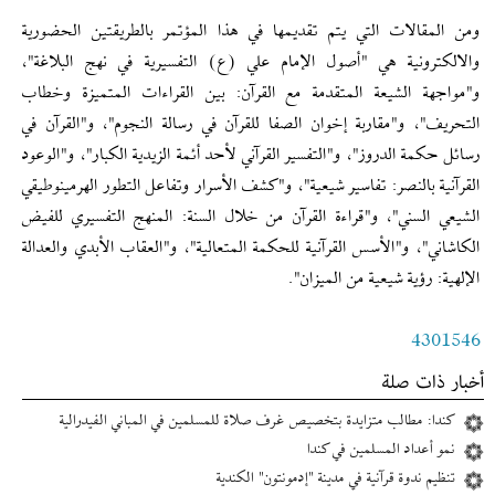
ومن المقالات التي يتم تقديمها في هذا المؤتمر بالطريقتين الحضورية
والالكترونية هي "أصول الإمام علي (ع) التفسيرية في نهج البلاغة"،
و"مواجهة الشيعة المتقدمة مع القرآن: بين القراءات المتميزة وخطاب
التحريف"، و"مقاربة إخوان الصفا للقرآن في رسالة النجوم"، و"القرآن في
رسائل حكمة الدروز"، و"التفسير القرآني لأحد أئمة الزيدية الكبار"، و"الوعود
القرآنية بالنصر: تفاسير شيعية"، و"كشف الأسرار وتفاعل التطور الهرمينوطيقي
الشيعي السني"، و"قراءة القرآن من خلال السنة: المنهج التفسيري للفيض
الكاشاني"، و"الأسس القرآنية للحكمة المتعالية"، و"العقاب الأبدي والعدالة
الإلهية: رؤية شيعية من الميزان".
4301546
أخبار ذات صلة
كندا: مطالب متزايدة بتخصيص غرف صلاة للمسلمين في المباني الفيدرالية
نمو أعداد المسلمین في کندا
تنظیم ندوة قرآنیة في مدينة "إدمونتون" الكندية