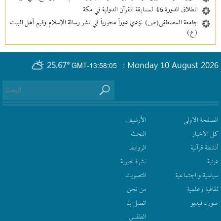
انطلاق الدورة 46 لمسابقة القرآن الدولية في مكة
جامعة المصطفى(ص) تؤدي دوراً محورياً في نشر رسالة الإسلام وقيم أهل البيت
(ع)
25.67°
Monday 10 August 2026
GMT-13:58:05
؛
الصفحة الاولى
الأرشیف
كل الاخبار
البحث
أنشطة قرآنیة
الروابط
دينية
نشرة‌ خبریة
سیاسیة و اجتماعیة
التصويت
ثقافیة وعلمیة
من نحن
صور ـ فيديو
اتصل بنا
الطقس