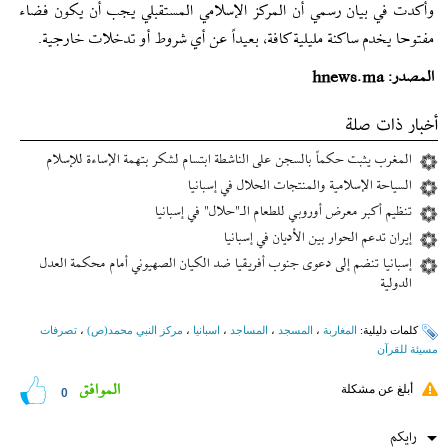
وأكدت في بيان رسمي أن المركز الإسلامي المستقبلي يجب أن يكون فضاء
مفتوحا يخدم ساكنة مليلية كافة، بعيداً عن أي شروط أو تدخلات خارجية.
المصدر: hnews.ma
أخبار ذات صلة
المغرب يثبت حكماً بالسجن على الناشطة ابتسام لشكر بتهمة الإساءة للإسلام
السیاحة الإسلامیة والمنتجات الحلال في إسبانیا
تنظیم أکبر معرض أوروبي للطعام الـ"حلال" في إسبانیا
إيران تدعم الحوار بين الأديان في إسبانيا
إسبانیا تنضم إلى دعوى جنوب أفریقیا ضد الكيان الصهيوني أمام محکمة العدل
الدولیة
کلمات دلیلیة:
المغاربة
،
المسجد
،
المساجد
،
اسبانیا
،
مركز النبي محمد(ص)
،
تصرفات
مسيئة للقرآن
الموافق
أبلغ عن مشكلة
0
رایکم