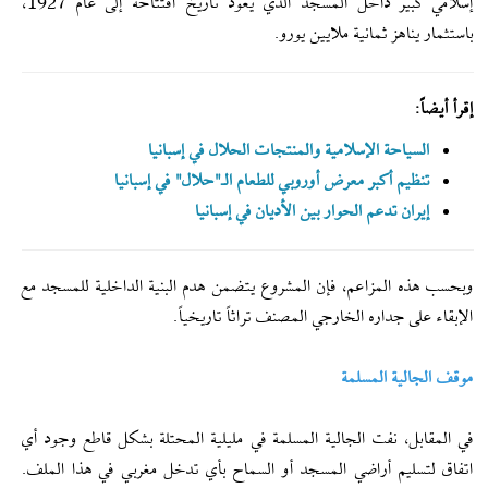
إسلامي كبير داخل المسجد الذي يعود تاريخ افتتاحه إلى عام 1927،
باستثمار يناهز ثمانية ملايين يورو.
إقرأ أيضاً:
السیاحة الإسلامیة والمنتجات الحلال في إسبانیا
تنظیم أکبر معرض أوروبي للطعام الـ"حلال" في إسبانیا
إيران تدعم الحوار بين الأديان في إسبانيا
وبحسب هذه المزاعم، فإن المشروع يتضمن هدم البنية الداخلية للمسجد مع
الإبقاء على جداره الخارجي المصنف تراثاً تاريخياً.
موقف الجالية المسلمة
في المقابل، نفت الجالية المسلمة في مليلية المحتلة بشكل قاطع وجود أي
اتفاق لتسليم أراضي المسجد أو السماح بأي تدخل مغربي في هذا الملف.