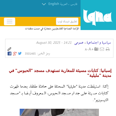
English
.
فارسی
العربیة
تطبيق ديسك توب
باز
و
الإبادة الجماعية للفلسطينيين متجذرّة في صمت منظمات
بسته
حقوق الإنسان
کردن
سیاسیة و اجتماعیة
عمومی
14:21 - August 30, 2025
منو
»
رمز الخبر:
3501465
إسبانیا: كتابات مسيئة للمغاربة تستهدف مسجد "الحبوس" في
مدينة "مليلية"
إکنا: استيقظت مدينة "مليلية" المحتلة على حادثة مقلقة، بعدما ظهرت
كتابات مسيئة على جدار مسجد الحبوس، المعروف أيضا بـ"مسجد
التيسوريو".