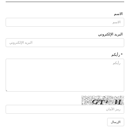
الاسم
البرید الإلکتروني
* رأیکم