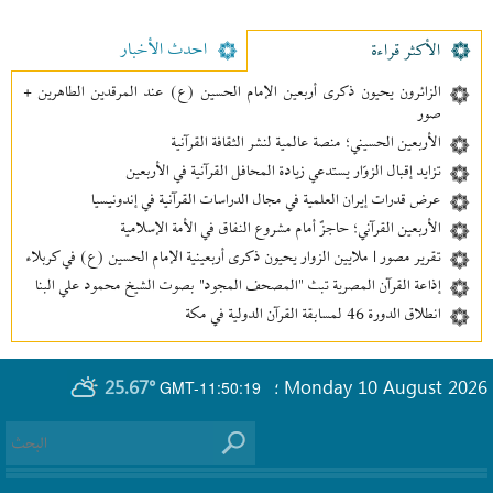
احدث الأخبار
الأکثر قراءة
الزائرون يحيون ذكرى أربعين الإمام الحسين (ع) عند المرقدين الطاهرين +
صور
الأربعين الحسيني؛ منصة عالمية لنشر الثقافة القرآنية
تزايد إقبال الزوّار يستدعي زيادة المحافل القرآنية في الأربعين
عرض قدرات إيران العلمية في مجال الدراسات القرآنية في إندونيسيا
الأربعين القرآني؛ حاجزٌ أمام مشروع النفاق في الأمة الإسلامية
تقرير مصور | ملايين الزوار يحيون ذكرى أربعينية الإمام الحسين (ع) في كربلاء
إذاعة القرآن المصرية تبث "المصحف المجود" بصوت الشيخ محمود علي البنا
انطلاق الدورة 46 لمسابقة القرآن الدولية في مكة
25.67°
Monday 10 August 2026
GMT-11:50:19
؛