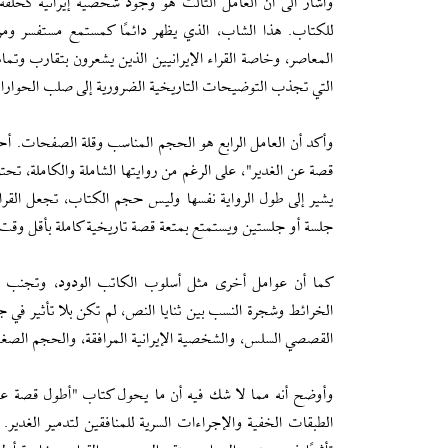
وأشار الى أن العامل الثالث هو وجود شخصية إيرانية كحلقة
للكتاب. هذا الشاب، الذي يظهر دائمًا كمستمع مستفسر ومراف
المعاصر، وخاصة القراء الإيرانيين الذين يشعرون بتقارب وتما
التي تجذب التوضيحات التاريخية الضرورية إلى صلب الحو
وأكد أن العامل الرابع هو الحجم المناسب وقلة الصفحات. أحد أ
قصة عن الغدير"، على الرغم من روايتها الشاملة والكاملة،
يشير إلى طول الرواية نفسها وليس حجم الكتاب، تجعل القراءة 
جلسة أو جلستين ويستمتع بمتعة قصة تاريخية كاملة بأقل وق
كما أن عوامل أخرى مثل أسلوب الكاتب الودود، وتجنب الكلم
الخرائط وشجرة النسب بين ثنايا النص، لم تكن بلا تأثير في 
القصصي السلس، والشخصية الإيرانية المرافقة، والحجم الصغير
وأوضح أنه مما لا شك فيه أن ما يحول كتاب "أطول قصة عن 
الطبقات الخفية والإجراءات السرية للمنافقين لتدمير الغدير.