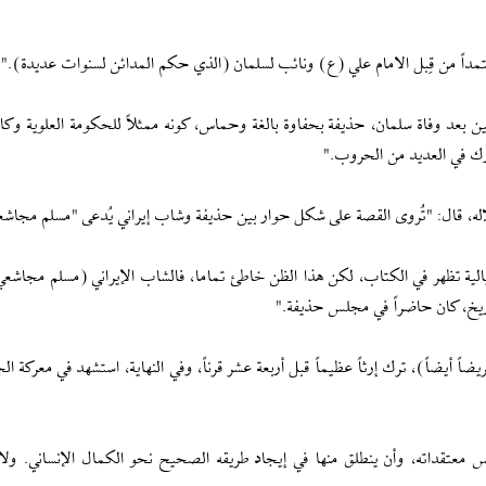
ُعتمداً من قِبل الامام علي (ع) ونائب لسلمان (الذي حكم المدائن لسنوات عديدة)."
مين بعد وفاة سلمان، حذيفة بحفاوة بالغة وحماس، كونه ممثلاً للحكومة العلوية وكا
رك في العديد من الحروب."
له، قال: "تُروى القصة على شكل حوار بين حذيفة وشاب إيراني يُدعى "مسلم مجاشع
يالية تظهر في الكتاب، لكن هذا الظن خاطئ تماما، فالشاب الإيراني (مسلم مجاشع
تاريخ، كان حاضراً في مجلس حذيفة."
ضاً أيضاً)، ترك إرثاً عظيماً قبل أربعة عشر قرناً، وفي النهاية، استشهد في معركة ا
 معتقداته، وأن ينطلق منها في إيجاد طريقه الصحيح نحو الكمال الإنساني. ول