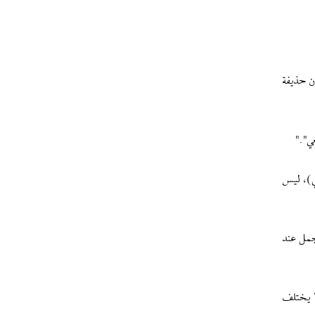
ن حذيفة
ي"."
ي)، ليس
لجمل عند
ا يختلف