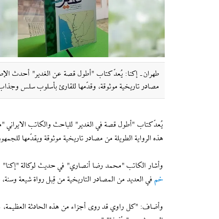
طهران ـ إکنا: يُعدّ كتاب "أطول قصة عن الغدير" أحدث ال
مصادر تاريخية موثوقة، وقدّمها للقارئ بأسلوب سلس وجذاب
يُعدّ كتاب "أطول قصة في الغدير" للباحث والكاتب الايراني
هذه الرواية الطويلة من مصادر تاريخية موثوقة ويقدّمها للجمه
وأشار الكاتب "محمد رضا أنصاري" في حديث لوکالة "إكنا" للأنباء
خم
في العديد من المصادر التاريخية من قِبل رواة شيعة وسنة، 
وأضاف: "كل راوي قد روى أجزاء من هذه الحادثة العظيمة، و