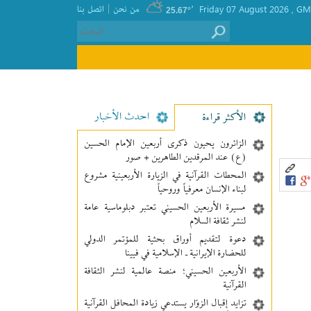
|
GMT
, Friday 07 August 2026
٬
من نحن
اتصل بنا
25.67°
احدث الأخبار
الأکثر قراءة
الزائرون يحيون ذكرى أربعين الإمام الحسين
(ع) عند المرقدين الطاهرين + صور
المحطات القرآنية في الزيارة الأربعينية مشروع
لبناء الإنسان معرفیاً وروحياً
مسيرة الأربعين الحسيني تعتبر دبلوماسية عامة
لنشر ثقافة السلام
دعوة لتقديم أوراق بحثية للمؤتمر الدولي
للحضارة الإيرانية ـ الإسلامية في فيينا
الأربعين الحسيني؛ منصة عالمية لنشر الثقافة
القرآنية
تزايد إقبال الزوّار يستدعي زيادة المحافل القرآنية