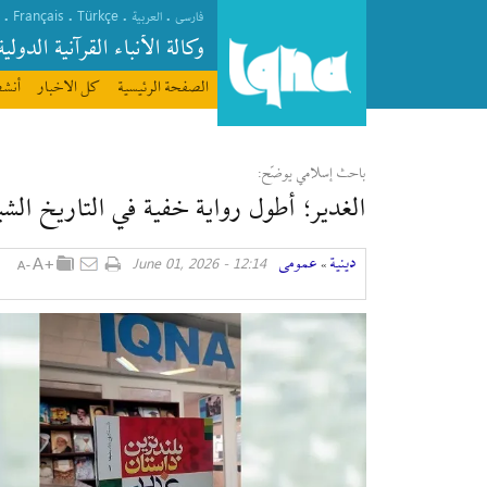
Français
Türkçe
.
.
.
.
فارسی
العربیة
وکالة الأنباء القرآنیة الدولیة
الصفحة الرئیسیة
كل الاخبار
أنشط
باحث إسلامي يوضّح:
الغدير؛ أطول رواية خفية في التاريخ الش
دينية
عمومی
12:14 - June 01, 2026
»