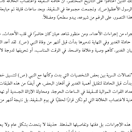
لئك الذين اعتادوا على التاريخ المختصر، أن حادثة السقيفة واغتصاب الخلافة كان
 الرسول الأعظم(ص)، وتجمعت مجموعة في السقيفة، وبعد ساعات قليلة تم مباي
 هذا التصور، على الرغم من شيوعه، يبدو سطحيًا ومضللاً.
راء من إجراءات الأعداء، ومن منظور شاهد عيان كان حاضرًا في قلب الأحداث، ع
دثة الغدير وفي النهاية تدميرها بدأت قبل أشهر من وفاة النبي (ص). لقد أعد الم
ان الغدير، كأهم وصية وخلافة واضحة، في الوقت المناسب، أو تحريفها لدرجة لا ي
الاتصالات السرية بين بعض الشخصيات التي بدت وكأنها مع النبي (ص) لتنسيق خطة
 بدأت قبل الحادثة لتقليل أهمية الغدير في أذهان البعض، هي أيضًا من هذه الطبقات
داد القوات الموالية للسقيفة في الساعات الحرجة، ومحاولة الإزالة الجسدية أو تهد
ة لاغتصاب الخلافة التي لم تكن قرارًا لحظيًا في يوم السقيفة، بل نتيجة أشهر من 
ذه الإجراءات، بل دقتها وتفاصيلها المذهلة. حذيفة لا يتحدث بشكل عام ولا يع