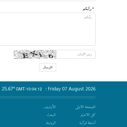
* رأیکم
25.67°
Friday 07 August 2026
GMT-10:04:12
؛
الصفحة الاولى
الأرشیف
كل الاخبار
البحث
أنشطة قرآنیة
الروابط