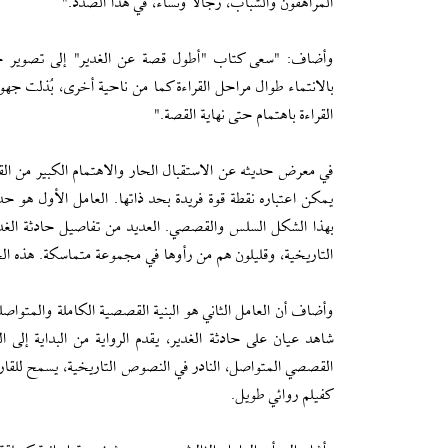
المراهقون والشباب، رجالا ونساءً، في هذا الصدد."
وأضاف: "سعى كتاب "أطول قصة عن الغدير" إلى تصوير حضو
بالانتماء طوال مراحل القراءة كما من ناحية أخرى، بُذلت جهو
القراءة باهتمام حتى نهاية القصة."
في معرض حديثه عن الاستقبال الحار والاهتمام الكبير من القر
يمكن اعتباره نقطة قوة فريدة بحد ذاتها. العامل الأول هو حدا
بهذا الشكل السلس والقصصي. العديد من تفاصيل حادثة الغدير،
التاريخية، وقليلون هم من رأوها في مجموعة متماسكة. هذه ال
وأضاف أن العامل الثاني هو البنية القصصية الكاملة والمتواصلة
شاهد عيان على حادثة الغدير، يقدم الرواية من البداية إلى 
القصصي المتواصل، النادر في النصوص التاريخية، يسمح للقا
كفيلم روائي طويل.