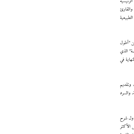
لرئيسية
والقارئ
لطبيعية
ن "أطول
ة" الذي
هاية في
 وتقديم
 والسرد
اول شرح
 الأكثر