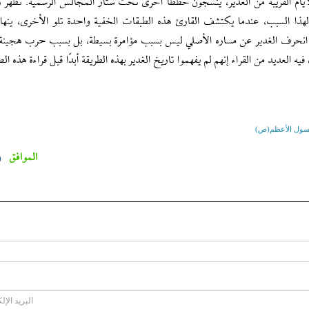
م القريبة من الغدير، ينسجون خططًا أخرى تحت ستار المجالس الرسمية. تظهر رو
 لهذا السبب، عندما يكتشف القارئ هذه الطبقات الخفية واحدة تلو الأخرى، ينها
 انحرف الغدير عن مساره الأصلي ليس بسبب مؤامرة بسيطة، بل بسبب حرب هجين
 العديد من القراء إنهم لم يفهموا تاريخ الغدير بهذه الطريقة أبدًا قبل قراءة هذه 
سول الأعظم(ص)
الموافق
0