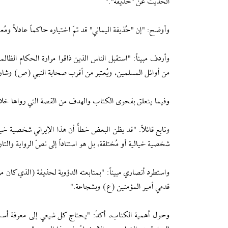
الحديث عن "حُذيفة"."
وأوضح: "إن "حُذيفة اليماني" قد تمّ اختياره حاكماً عادلاً وم
وأردف مبيناً: "استقبل الناس الذين ذاقوا مرارة الحكام الظال
من أوائل المسلمين، ويُعتبر من أقرب صحابة النبي (ص) وشا
وفيما يتعلق بفحوى الكتاب والهدف من القصة التي رواها خلا
وتابع قائلاً: "قد يظن البعض خطأً أن هذا الإيراني شخصية خ
شخصية خيالية أو مُختلقة، بل هو استناداً إلى نصّ الرواية وال
واستطرد أنصاري مبيناً: "بمتابعته الدؤوبة لحذيفة (الذي كان مري
قدمي أمير المؤمنين (ع) وبشجاعة."
وحول أهمية الكتاب، أكدّ: "يحتاج كل شيعي إلى معرفة أسس