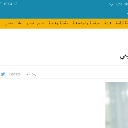
-10:04:12
English
ة قرآنیة
دينية
سیاسیة و اجتماعیة
ثقافیة وعلمیة
صور ـ فيديو
ملف خاص
يعي
رمز الخبر:
3504928