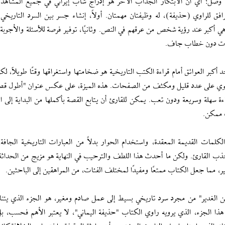
 وصل؛ أي أن الابتكار الجذاب الآخر هو إدراج شاب إيراني في جميع المشاهد ا
ق للراوي (حذيفة)، له وظيفتان مهمتان. أولاً، إنشاء جسر بين السرد التاريخي 
هي أكبر عند رؤية شخص من عرقهم في النص. وثانيًا، توفير فرصة للأسئلة والأجوبة ا
ارات دون خطاب جاف.
كبر العوائق أمام قراءة الكتب التاريخية هو ضخامتها واستغراقها وقتًا طويلاً، لك
 تحتوي على عدد قليل ومكثف من الصفحات. هذه الميزة، على عكس عنوان "أطول قص
سهلة وسريعة ودون تعب. يمكن للقارئ أن يتابع القصة بأكملها من البداية إلى الن
ت ممكن.
ات القديمة المعقدة، واستخدام الحوار بدلاً من العبارات التاريخية الجافة،
جذب القارئ. ولكن ما أحدث هذا اللطف والترحيب في النهاية هو مزيج من الحداثة،
، مما جعل الكتاب ممتعًا ومفيدًا لمختلف الفئات، من المراهقين إلى الباحثين.
الغدير" من مجرد سرد تاريخي بسيط إلى عمل صادم ومغير، هو الجزء الذي يتن
 هذا الجزء، الذي يرويه راوي الكتاب "حذيفة اليماني"، لا يعتبر الأهم فحسب، بل