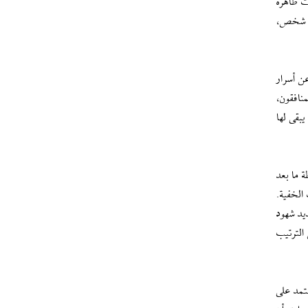
ت ظاهرة
عة شخص،
ن أسرار
نافقون،
بقى لها
 ما بعد
 الخفية.
يد شهود
الترتيب
تمد على