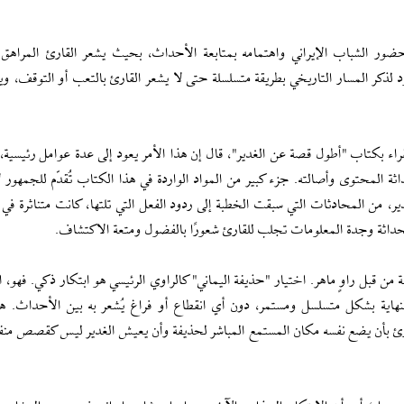
ر الشباب الإيراني واهتمامه بمتابعة الأحداث، بحيث يشعر القارئ المراهق
د لذكر المسار التاريخي بطريقة متسلسلة حتى لا يشعر القارئ بالتعب أو التوقف، وي
اء بكتاب "أطول قصة عن الغدير"، قال إن هذا الأمر يعود إلى عدة عوامل رئيسية، 
ثة المحتوى وأصالته. جزء كبير من المواد الواردة في هذا الكتاب تُقدّم للجمهور ل
 من المحادثات التي سبقت الخطبة إلى ردود الفعل التي تلتها، كانت متناثرة في 
حداثة وجدة المعلومات تجلب للقارئ شعورًا بالفضول ومتعة الاكتشاف.
 من قبل راوٍ ماهر. اختيار "حذيفة اليماني" كالراوي الرئيسي هو ابتكار ذكي. فهو، 
النهاية بشكل متسلسل ومستمر، دون أي انقطاع أو فراغ يُشعر به بين الأحداث. هذ
رئ بأن يضع نفسه مكان المستمع المباشر لحذيفة وأن يعيش الغدير ليس كقصص منف