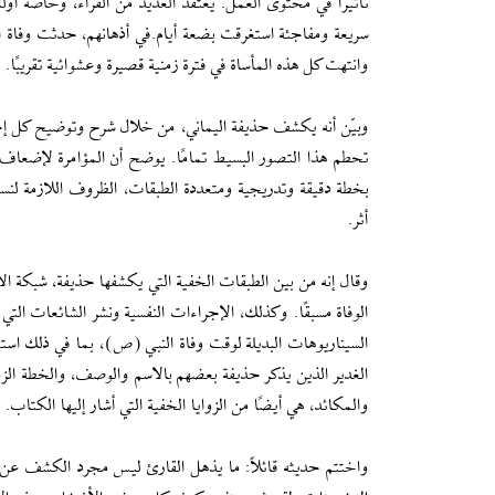
تأثيرًا في محتوى العمل. يعتقد العديد من القراء، وخاصة أو
سريعة ومفاجئة استغرقت بضعة أيام.في أذهانهم، حدثت وفاة
وانتهت كل هذه المأساة في فترة زمنية قصيرة وعشوائية تقريبًا.
وبيّن أنه يكشف حذيفة اليماني، من خلال شرح وتوضيح كل إج
تحطم هذا التصور البسيط تمامًا. يوضح أن المؤامرة لإضعاف حا
بخطة دقيقة وتدريجية ومتعددة الطبقات، الظروف اللازمة لنسي
أثر.
وقال إنه من بين الطبقات الخفية التي يكشفها حذيفة، شبكة 
الوفاة مسبقًا. وكذلك، الإجراءات النفسية ونشر الشائعات التي
السيناريوهات البديلة لوقت وفاة النبي (ص)، بما في ذلك استع
الغدير الذين يذكر حذيفة بعضهم بالاسم والوصف، والخطة الزمني
والمكائد، هي أيضًا من الزوايا الخفية التي أشار إليها الكتاب.
واختتم حديثه قائلاً: ما يذهل القارئ ليس مجرد الكشف عن ه