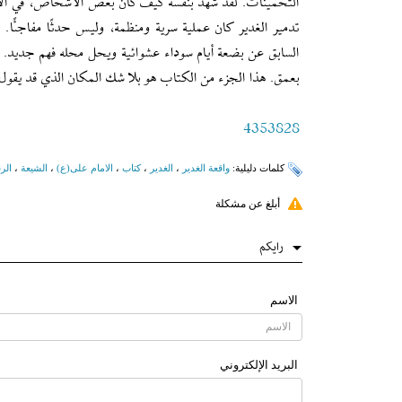
التخمينات. لقد شهد بنفسه كيف كان بعض الأشخاص، في الأيا
تدمير الغدير كان عملية سرية ومنظمة، وليس حدثًا مفاجئًا.
السابق عن بضعة أيام سوداء عشوائية ويحل محله فهم جديد.
بعمق. هذا الجزء من الكتاب هو بلا شك المكان الذي قد يقول فيه
4353828
کلمات دلیلیة:
واقعة الغدیر
،
الغدیر
،
کتاب
،
الامام علی(ع)
،
الشیعة
،
الر
أبلغ عن مشكلة
رایکم
الاسم
البرید الإلکتروني