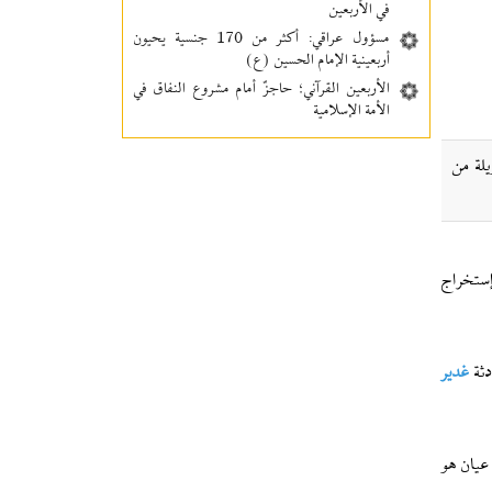
في الأربعين
مسؤول عراقي: أكثر من 170 جنسية يحيون
أربعينية الإمام الحسين (ع)
الأربعين القرآني؛ حاجزٌ أمام مشروع النفاق في
الأمة الإسلامية
لة من
إستخراج
ثة
غدير
عيان هو