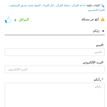
کلمات دلیلیة:
اذاعة القرآن
،
شبکة القرآن
،
کبار القراء
،
الشیخ محمد صدیق المنشاوی
،
القراء المصریین
الموافق
أبلغ عن مشكلة
0
رایکم
الاسم
البرید الإلکتروني
* رأیکم