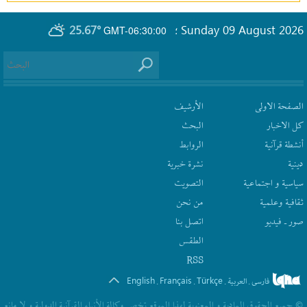
25.67°
Sunday 09 August 2026
GMT-06:30:00
؛
الصفحة الاولى
الأرشیف
كل الاخبار
البحث
أنشطة قرآنیة
الروابط
دينية
نشرة‌ خبریة
سیاسیة و اجتماعیة
التصويت
ثقافیة وعلمیة
من نحن
صور ـ فيديو
اتصل بنا
الطقس
RSS
English
Français
Türkçe
فارسی
العربیة
.
.
.
.
© جمیع الحقوق المادیة و المعنویة لهذا الموقع تخص وکالة الأنباء القرآنیة الدولیة و لا مانع