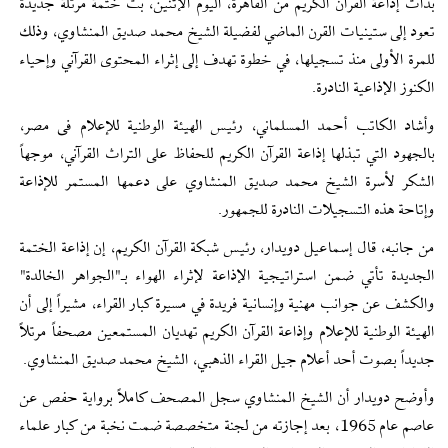
بدأت إذاعة القرآن الكريم من القاهرة، اليوم الإثنين، بث ختمة مرتلة جديدة
تعود إلى ستينيات القرن الماضي لفضيلة الشيخ محمد صديق المنشاوي، وذلك
للمرة الأولى منذ تسجيلها، في خطوة تهدف إلى إثراء المحتوى القرآني وإحياء
الكنوز الإذاعية النادرة.
وأشاد الكاتب أحمد المسلماني، رئيس الهيئة الوطنية للإعلام فی مصر،
بالجهود التي تبذلها إذاعة القرآن الكريم للحفاظ على التراث القرآني، موجهاً
الشكر لأسرة الشيخ محمد صديق المنشاوي على دعمها المستمر للإذاعة
وإتاحة هذه التسجيلات النادرة للجمهور.
من جانبه، قال إسماعيل دويدار، رئيس شبكة القرآن الكريم، إن إذاعة الختمة
الجديدة تأتي ضمن استراتيجية الإذاعة لإثراء الهواء بـ"الجواهر الخالدة"
والكشف عن جوانب مهنية وإنسانية فريدة في مسيرة كبار القراء، مشيراً إلى أن
الهيئة الوطنية للإعلام وإذاعة القرآن الكريم تهديان المستمعين مصحفاً مرتلاً
جديداً بصوت أحد أعلام جيل القراء الذهبي، الشيخ محمد صديق المنشاوي.
وأوضح دويدار أن الشيخ المنشاوي سجل المصحف كاملاً برواية حفص عن
عاصم عام 1965، بعد إجازته من لجنة متخصصة ضمت نخبة من كبار علماء