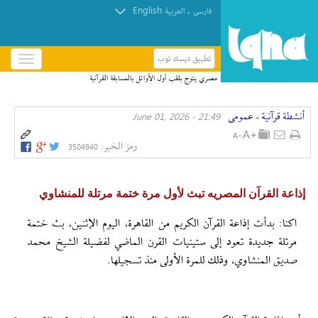
English
.
فارسی
العربیة
تطبيق ديسك توب
باز
و
مصري يتوج بلقب أول الأوائل بالمسابقة القرآنية
بسته
العالمية في قطر
کردن
أنشطة قرآنیة
عمومی
21:49 - June 01, 2026
منو
»
رمز الخبر:
3504940
إذاعة القرآن المصریه تبث لأول مرة ختمة مرتلة للمنشاوي
اکنا: بدأت إذاعة القرآن الكريم من القاهرة، اليوم الإثنين، بث ختمة
مرتلة جديدة تعود إلى ستينيات القرن الماضي لفضيلة الشيخ محمد
صديق المنشاوي، وذلك للمرة الأولى منذ تسجيلها.