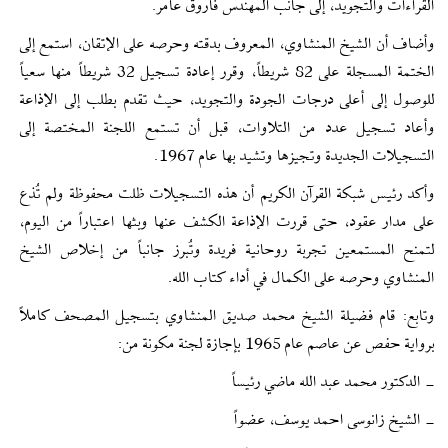
القراءات والتجويد، إلى جانب المهندس فاروق عامر.
وأضاف أن الشيخ المنشاوي، المعروف بدقته وحرصه على الإتقان، استمع إلى
الختمة المسجلة على 82 شريطاً، وقرر إعادة تسجيل 32 شريطاً منها سعياً
للوصول إلى أعلى درجات الجودة والتجويد، حيث تقدم بطلب إلى الإذاعة
وأعاد تسجيل عدد من التلاوات، قبل أن تستمع اللجنة المختصة إلى
التسجيلات الجديدة وتجيزها وتشيد بها عام 1967.
وأكد رئيس شبكة القرآن الكريم أن هذه التسجيلات ظلت محفوظة ولم تُذع
على مدار عقود، حتى قررت الإذاعة الكشف عنها وبثها اعتباراً من اليوم،
لتمنح المستمعين تجربة روحانية فريدة وتُبرز جانباً من إخلاص الشيخ
المنشاوي وحرصه على الكمال في أداء كتاب الله.
وتابع: قام فضيلة الشيخ محمد صديق المنشاوي بتسجيل المصحف كاملاً
برواية حفص عن عاصم عام 1965 بإجازة لجنة مكونة من:
- الدكتور محمد عبد الله ماضي رئيساً
- الشيخ زانوسى احمد يوسف، عضواً