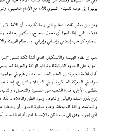
يونيو) إلى فرصة للميثاق السنوي للأمة مع الإمام الخميني، و
ومن بين بعض تلك التعاليم التي ربما تكررت، أن الأمة الإيران
هؤلاء الناس، إذا تابعوا أي تحول صحيح، يمكنهم إحداثه، وت
المظلوم كواجب إسلامي وإنساني وإيراني. وأن نظام الهيمنة وال
نعم، إن نظام الهيمنة والاستكبار، الذي أنشأ ثكنة تسمى "إسرا
المزايا على الحدود الشرقية للجغرافيا الزائفة والمزيفة لما ي
أقول للأمة العزيزة: إن العدو الخبيث، بعد أن هُزم في مواجه
سواء في المعركة العسكرية أو في الميدان والشوارع، إهانة عم
نقطتين: الأولى، قدرة الشعب على الصمود والتحمل ، والثانية،
زرع بذور الشك واليأس والخوف وسوء الظن والخلاف. لذا، في 
والتماسك والثقة المتبادلة، وعدم مسايرة العدو ، أن يحبطوا 
فأي إجراء يؤدي إلى سوء الظن والإحباط لدى أفراد الشعب، يُعتب