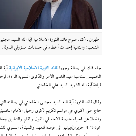
طهران ـ اکنا: صرح قائد الثورة الاسلامية آية الله السيد مجت
الشعب؛ والثانية إحداث أخطاء في حسابات مسؤولي الدولة.
جاء ذلك في رسالة وجهها
قائد الثورة الاسلامية الايرانية
آیة ا
الخميس بمنا
قيادة آیة الله الشهيد السيد علي الخامنئي.
وقال قائد الثورة آیة الله السيد مجتبى الخامنئي في رسالته الت
حاج علي اكبري في مراسم تكريم ذكرى رحيل الامام الخميني 
خرداد" 4 حزيران/يونيو الى فرصة للعهد والميثاق السنو