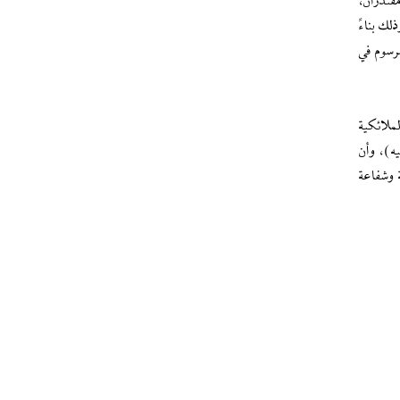
قتدران،
لك بناءً
مرسوم في
لملائكية
ه)، وأن
 وشفاعة