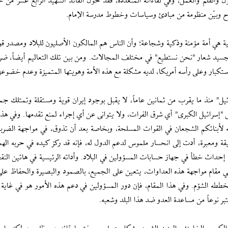
شرح وبيّن منظومة من مبادئ وسياسات وخطوط مدرسة الإمام.
ية هي أمة مؤمنة وذكية وشجاعة؛ وأن الناس هم المالكون الأصليون للبلاد ومصدر قوت
جسيد شعار "نحن نستطيع" في مختلف المجالات. ومن بين تلك التعاليم أيضاً، ضر
استكبار وعلى رأسه أمريكا، لديه مشكلة مع هذه الأمة وهويتها المتميزة وعدم خضوعه
ئيل" منذ ما يقرب من ثمانين عاماً، لا يقبل بوجود إيران قوية ومستقلة وتمتلك جمي
سمى "إسرائيل الكبرى" أي شرق الفرات، ولا يتوانى عن أي إجراء لمنع تقدمها. وفي هذ
ته لأبنائكم الشجعان في القوات المسلحة، وبخاصة بعد أن تذوق، في مواجهة الضربة 
يقة ومعبرة، أدت إلى انحسار ملموس لدعم الدول له، فإنه قد ركز كيده في حربه الهج
 إحداث خطأ في جهاز حسابات المسؤولين في البلاد. وأداته الرئيسية في هاتين النق
مقام مواجهة هذه العداوات، يتعين على الجميع، بالصمود والبصيرة والحفاظ على
مخططه الشؤم. وفي هذا المقام، فإن دور المسؤولين في دعم هذه الأمور هو في غاية ا
ر نوعاً من مساعدة العدو ضد هذا البلد وشعبه.