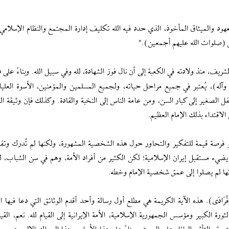
المعهود والميثاق المأخوذ، الذي حدد فيه الله تكليف إدارة المجتمع والنظام الإسلام
ين (صلوات الله عليهم أجمعين)."
، منذ ولادته في الكعبة إلى أن نال فوز الشهادة، لله وفي سبيل الله. وبناءً على 
آله)، يُعتبر في جميع مراحل حياته، ولجميع المسلمين والمؤمنين، الأسوة العليا 
 الصغير إلى كبار السن، ومن عامة الناس إلى النخبة والقادة. وكذلك فإن وثيقة ا
الاقتداء بذلك الإمام العظيم.
هو فرصة قيمة للتفكير والتحاور حول هذه الشخصية المشهورة، ولكنها لم تُدرك وتف
يضيء مستقبل إيران الإسلامية؛ لكن الكثير من أفراد الأمة، وهم في سن الشباب، لم
تها لم يصلوا إلى عمق شخصية الإمام وخطه.
ِلَّهِ مَثْنَى وَفُرَادَى). هذه الآية الكريمة هي مطلع أول رسالة وأحد أقدم الوثائق التي دعا فيه
ورة الكبير ومؤسس الجمهورية الإسلامية، الأمة الإيرانية إلى القيام لله. نعم، القيا