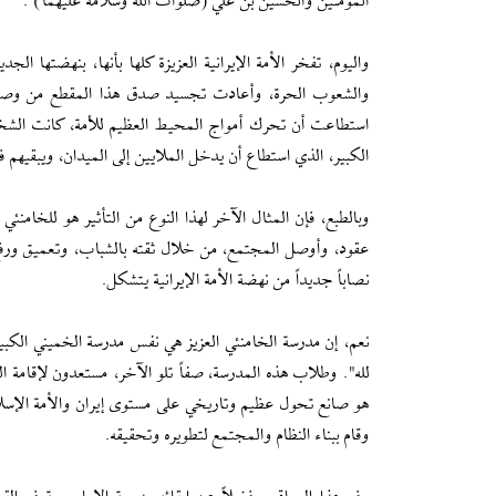
المؤمنين والحسين بن علي (صلوات الله وسلامه عليهما)'.
واليوم، تفخر الأمة الإيرانية العزيزة كلها بأنها، بنهضتها ا
والشعوب الحرة، وأعادت تجسيد صدق هذا المقطع من وصية الإم
استطاعت أن تحرك أمواج المحيط العظيم للأمة، كانت الشخصية
الكبير، الذي استطاع أن يدخل الملايين إلى الميدان، ويبقيهم ف
وبالطبع، فإن المثال الآخر لهذا النوع من التأثير هو للخامنئي
عقود، وأوصل المجتمع، من خلال ثقته بالشباب، وتعميق ورفع
نصاباً جديداً من نهضة الأمة الإيرانية يتشكل.
نعم، إن مدرسة الخامنئي العزيز هي نفس مدرسة الخميني الكبير
لله". وطلاب هذه المدرسة، صفاً تلو الآخر، مستعدون لإقامة الح
هو صانع تحول عظيم وتاريخي على مستوى إيران والأمة الإسلامي
وقام ببناء النظام والمجتمع لتطويره وتحقيقه.