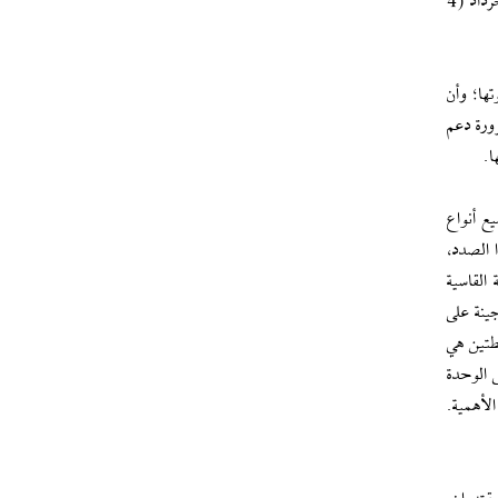
وفي هذا السياق، وفضلاً عن إبقائه مدرسة الإمام حية في القول والقلم والعمل، وفي لقاءاته المتعددة، فقد حول القائد الشهيد الرابع عشر من خرداد (4
ها؛ وأن
ورة دعم
ا.
ع أنواع
ا الصدد،
القاسية
ينة على
طتين هي
 الوحدة
لأهمية.