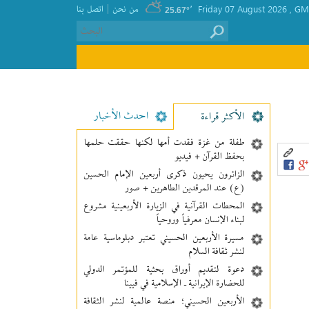
|
GMT
, Friday 07 August 2026
٬
من نحن
اتصل بنا
25.67°
احدث الأخبار
الأکثر قراءة
طفلة من غزة فقدت أمها لكنها حققت حلمها
بحفظ القرآن + فيديو
الزائرون يحيون ذكرى أربعين الإمام الحسين
(ع) عند المرقدين الطاهرين + صور
المحطات القرآنية في الزيارة الأربعينية مشروع
لبناء الإنسان معرفیاً وروحياً
مسيرة الأربعين الحسيني تعتبر دبلوماسية عامة
لنشر ثقافة السلام
دعوة لتقديم أوراق بحثية للمؤتمر الدولي
للحضارة الإيرانية ـ الإسلامية في فيينا
الأربعين الحسيني؛ منصة عالمية لنشر الثقافة