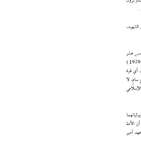
صدر نزول
.
الشهيد،
امس عشر
من خرداد عام 1342 (4 يونيو 1963)؟ وأي قوة جاذبة استطاعت أن تجذب الملايين إلى الشوارع في الثاني عشر من بهمن عام 1357 (1 فبراير 1979)
آخر نموذج مذهل، أي قوة
ن منذ فجر العاشر من إسفند عام 1404 (28 فبراير 2026)، وبدافع سامٍ، لا
لإسلامي
وليانهما
أن الأمة
هد أمير