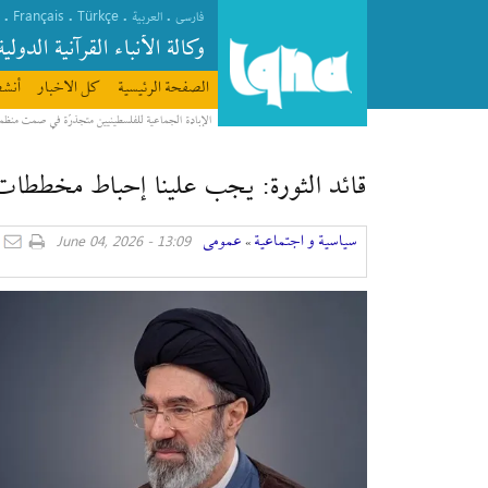
Français
Türkçe
.
.
.
.
فارسی
العربیة
وکالة الأنباء القرآنیة الدولیة
الصفحة الرئیسیة
كل الاخبار
أنشط
الإبادة الجماعية للفلسطينيين متجذرّة في صمت منظ
قائد الثورة: يجب علينا إحباط مخططات
سیاسیة و اجتماعیة
عمومی
13:09 - June 04, 2026
»