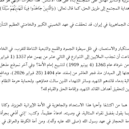
ربية والتأثير الهائل على المجتمع بناءً على هذا الأساس. هذا الحراك الإلهي هو م
مع إلى طريق الحق، كما قال تعالى: (وَالَّذِينَ جَاهَدُوا فِينَا لَنَهْدِيَنَّهُمْ سُبُلَنَا)
لجماهيرية في إيران، قد تحققت في عهد الخميني الكبير والخامنئي العظيم الشأن 
ستكبار والاستعمار، في ظل سيطرة الجمود والقمع والتبعية الشاملة للغرب، في الخ
للاحتفاء بقائدهم (استقبال الإمام الخميني)، وفي الرابع عشر من خرداد عام 1368 (4 يونيو 1989) لتشييع إمام الأمة؟ وفي 
صلبة وإرادة فولاذية كانت تلك التي بعثت الأمة الإيرانية وأخرجتها إلى الميدا
بة بدماء قائدهم الشهيد وسائر الشهداء الذين سالت دماؤهم، ولحماية حرمة النظام ا
ن لتحقيق أهداف القائد الشهيد وإقامة الحق والقيام لله؟
ما من اكتشفا وأحيا هذا الاستعداد والجاهزية في الأمة الإيرانية العزيزة، وكانا ي
ا يقول بفضل تقواه المثالية، في وصيته، ادعاءً عظيماً، وكتب: 'إنني أدّعي بجرأة 
أمة الحجاز في عهد رسول الله (صلى الله عليه وآله)، ومن أمة الكوفة والعراق في ع