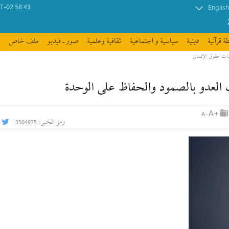
-02:58:43
English
ة قرآنیة
دينية
سیاسیة و اجتماعیة
ثقافیة وعلمیة
صور ـ فيديو
ملف خاص
مات حقوق الإنسان
 العدو بالصمود والحفاظ على الوحدة
رمز الخبر:
3504975