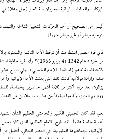
أساس مدرسة الإمام، ومن أهم آثار وبركات وجوده، الهداية والت
البركات والعنايات الربانية، وجريان سنة الحق (جل وعلا) في هداية المجت
أليس من الصحيح أن أهم الحركات الشعبية الشاملة والنهضات ا
بتوجيه مباشر أو غير مباشر منهما؟
فأي قوة عظمى استطاعت أن توقظ الأمة النائمة والمفتونة بالا
يزالون، بعد مرور أكثر من ثلاثة أشهر، حاضرين بحماسة، للمطال
ووطنهم العزيز، وأقاموا صفوفاً من عشرات الملايين من الفدائيي
نعم، لقد كان الخميني الكبير والخامنئي العظيم الشأن الشهيد ه
أهمية خاصة دائماً. لقد طرح الإمام العظيم، الذي كان يعمل بم
الإيرانية، بجماهيرها المليونية، في العصر الحالي، أفضل من 