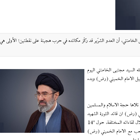
بى الخامنئي، أن العدو الشرّير قد ركّز مكائده في حرب هجينة على نقطتين؛ الأولى ه
لله السيد مجتبى الخامنئي اليوم
سبة عيد الغدير الاغر والذكرى السنوية الـ 37 لرحيل الامام الخميني (رض) وبدء
ي تلاها حجة الاسلام والمسلمين
(رض) ان قائد الثورة الشهيد
وفضلا عن احياء مدرسة الامام في القول والقلم والتطبيق وخلال لقاءاته المختلفة، حول "14
ي للشعب مع الامام الخميني (رض)