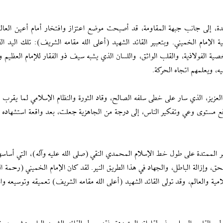
لجديدة، إلى جانب جبهة المقاومة، قد أصبحت موضع اعتزاز وافتخار أمام أعين العالم
ام الخميني. وبتعبير القائد الشهيد (أعلى الله مقامه الشريف): تلك اليد القو
 الفولاذية، والقلب الواثق، واللسان الذي يشبه سيف ذو الفقار للإمام العظيم و
يه، ويعلمهم اتجاه الحركة.
 العزيز، الذي سار على خطى سلفه الصالح، وقاد الثورة والنظام الإسلامي لما يقرب 
 مستوى وعي وتفكير الناس، إلى درجة من الجاهزية جعلت، بعد واقعة استشهاده ا
 الممتدة على طول خط الإسلام المحمدي النقي (صلى الله عليه وآله)، التي أساسها 
ق، وإزالة الباطل، والجهاد في هذا الطريق النير. لقد كان الإمام الخميني (رحمة ال
ة والعالم، وقد تولى القائد الشهيد (أعلى الله مقامه الشريف) تعميقه وتوسيعه واس