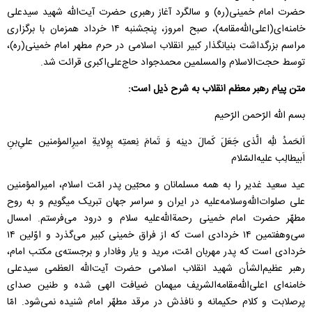
حضرت امام خمینی(ره) و سالگرد آغاز رهبری حضرت آیت‌الله شهید سیدعلی
خامنه‌ای(اعلی‌الله‌مقامه)، صبح امروز، پنجشنبه ۱۴ خرداد همزمان با برگزاری
مراسم بزرگداشت بنیانگذار کبیر انقلاب اسلامی در حرم مطهر امام خمینی(ره)،
توسط حجت‌الاسلام والمسلمین محمدجواد حاج‌علی‌اکبری قرائت شد.
متن پیام رهبر معظم انقلاب به شرح ذیل است:
بسم الله الرّحمن الرّحیم
اَلحَمدُ للهِ الَّذی جَعَلَ کَمالَ دینِه وَ تَمامَ نِعمتِه بِوِلایةِ امیرِالمؤمنین علیِ‌بنِ
اَبیطالِب علیه‌السّلام
عید سعید غدیر را به همه‌ مسلمانان و محبّین پدر امّت اسلام، امیرالمؤمنین
علی صلوات‌الله‌وسلامه‌علیه در ایران و سراسر جهان تبریک میگویم و به روح
مطهّر حضرت امام خمینی رحمة‌الله‌علیه سلام و درود می‌فرستم. امسال
سی‌و‌هفتمین ۱۴ خردادی است که از فراق خمینی کبیر می‌گذرد و اوّلین ۱۴
خردادی است که پدر مهربان امّت، مرید و یار وفادار و برجسته‌ی مکتب امام،
رهبر عظیم‌الشأن شهید انقلاب اسلامی حضرت آیت‌الله العظمی سیدعلی
خامنه‌ای اعلی‌الله‌مقامه‌الشریف میهمان ضیافت الهی شده و طنین صدای
پرصلابت و کلام حکیمانه و نافذ‌ش در مرقد مطهّر امام شنیده نمی‌شود. امّا