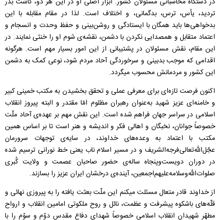
در دستگاه محاسباتی مسئولان کشور. ابزار اصلی او در این هر دو، کاشت بذر
تردید، یأس، ترس، بدگمانی، و اختلاف است. لذا در مقام مقابله با این
بدخواهی‌ها باید همگان با ایستادگی و روشن‌بینی و حفظ وحدت و انسجام و
اعتماد متقابل و همصدایی نکردن با دشمن، نقشه‌ی شوم او را خنثی نمایند. در
این مقام، نقش مسئولان در پشتیبانی از این امور بسیار مهم است. هرگونه
اقدامی که موجب بدبینی و سرخوردگی آحاد مردم شود، نوعی کمک به دشمن
این کشور و مردمانش محسوب میگردد.
اکنون فرصت تازه‌ای برای معرفی عملی و تحقق بخشیدن به مکتب خمینی کبیر
و خامنه‌ای عزیز شهید به‌عنوان رهبران مظلوم امّا مقتدر و البته پیروز انقلاب
اسلامی در سراسر جهان فراهم شده است. این نقش مهم بر عهده‌ی آحاد ملّت
خصوصاً جوانان، نخبگان و اهالی فکر و اندیشه و هنر است تا بر اساس همین
مکتب با اعتماد به وعده‌های خداوند، در سایه‌ی توجهات سرورمان
عجّل‌‌الله‌تعالی‌فرجه‌الشریف و در مسیر اسلام ناب یعنی خط نورانی ترسیم شده
در دوران دویست‌و‌پنجاه ساله‌ی حضور صاحبان عصمت و ولایت کُبری
صلوات‌الله‌وسلامه‌علیهم‌اجمعین، آینده‌ی درخشان ایران عزیز را بسازند.
از خداوند قادر متعال مسئلت میکنم این ملّت بعثت یافته را به پیروزی نهائی و
قلّه‌های باشکوه پیشرفت و عظمت، نائل و روح ملکوتی امامین انقلاب و ارواح
مطهّر شهیدان انقلاب اسلامی خصوصاً شهدای دفاع مقدس دوّم و سوّم را با