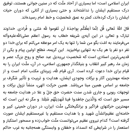
ایران اسلامی است؛ اما بسیاری از آحاد ملّت که در سنین جوانی هستند، توفیق
درک مستقیم ایشان را نداشته‌اند و حتی بسیاری از آنانی که دوران حیات
ایشان را درک کرده‌اند، کمتر به عمق شخصیّت و خط امام رسیده‌اند.
قالَ اللهُ تَعالی قُل اِنَّما اَعِظُکُم بِواحِدَة‌ اَن تَقوموا لله مَثنی و فُرادی. خداوند
تبارک و تعالی در این آیه‌ی شریفه خطاب به رسول‌ اعظم‌ صلی‌الله‌علیه‌وآله
می‌فرمایند به امّت بگو من شما را تنها به یک امر موعظه می‌کنم که برای خدا دو
نفر دو نفر یا هر یک به تنهایی بپاخیزید. این کریمه، مَطلع اولین پیام و یکی از
قدیمی‌ترین اسنادی است که شخصیت بی‌بدیل عبد صالح و روح بزرگ عصر و
زمان ما، رهبر کبیر انقلاب و بنیانگذار جمهوری اسلامی، در آن، ملّت ایران را به
قیام برای خدا دعوت کرده است. آری قیام لله، زیربنای مکتب امام است و از
جمله مهمترین آثار و برکات وجودی ایشان، هدایت و تربیت و تأثیر شگرف بر
جامعه بر اساس همین مبنا می‌باشد. همین حرکت الهی، منشأ نزول برکات و
توجهات ربوبی و جاری شدن سنت حضرت حق جل‌ّ و علا در هدایت جامعه به
مسیر حق است که وَالَّذینَ جاهَدوا فینا لَنَهدِیَنَّهُم سُبُلَنا. و مگر نه این است که
مهمترین حرکتهای فراگیر و برانگیختگی ملّت ایران، در دوران خمینی کبیر و
خامنه‌ای عظیم‌الشأن شهید و با هدایت مستقیم یا غیرمستقیم ایشان صورت
گرفته است؟ کدام نیروی عظیم می‌توانست ملّت خواب‌زده و مسحور استکبار و
استعمار را در شرایطی که انسداد و خفقان و وابستگی همه‌جانبه به غرب حاکم