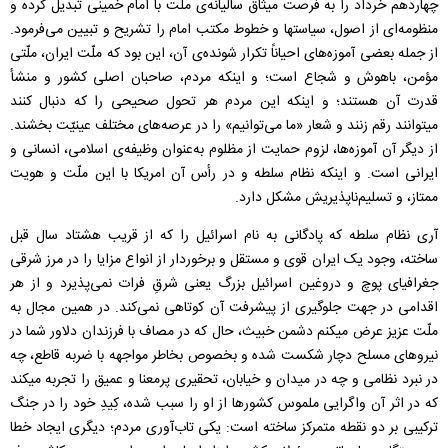
چهاردهم خرداد را به فرصت میثاق سالیانه‌ی ملّت با امام خمینی تبدیل کرده و
منظومه‌ای از اصول، سیاستها و خطوط مکتب امام را تشریح و تبیین می‌فرمود.
از جمله بعضی آموزه‌های احیاناً تکرار شونده‌ی آن، این بود که ملّت ایران، ملّتی
مؤمن، باهوش و شجاع است؛ و اینکه مردم، صاحبان اصلی کشور و منشأ
قدرت آن هستند؛ و اینکه این مردم هر تحول صحیحی را که دنبال کنند
میتوانند رقم زنند و شعار «ما می‌توانیم» را در عرصه‌های مختلف عینیّت بخشند.
از دیگر آن آموزه‌ها، لزوم حمایت از مظلوم به‌عنوان وظیفه‌ی اسلامی، انسانی و
ایرانی است. و اینکه نظام سلطه و در رأس آن امریکا با این ملّت و هویت
ممتاز، و تسلیم‌ناپذیریش مشکل دارد.
آری نظام سلطه که پادگانی به نام اسرائیل را که از قریب هشتاد سال قبل
ساخته، وجود یک ایران قوی و مستقل و برخوردار از انواع مزایا را در مرز شرقی
جغرافیای پوچ و دروغین اسرائیل بزرگ یعنی شرقِ فرات نمی‌پذیرد و از هر
اقدامی در جهت جلوگیری از پیشرفت آن کوتاهی نمی‌کند. در همین مجال به
ملّت عزیز عرض میکنم دشمن خبیث، حال که در مصاف با فرزندان دلاور شما در
نیروهای مسلح دچار شکست شده و بخصوص بخاطر مواجهه با ضربه‌ قاطع، چه
در نبرد نظامی و چه در میدان و خیابان، تحقیری پرمعنا و عمیق را تجربه میکند
که در اثر آن واگرایی ملموس کشورها از او را سبب شده، کِیدِ خود را در جنگ
ترکیبی بر دو نقطه متمرکز ساخته است: یکی تاب‌آوری مردم؛ دیگری ایجاد خطا