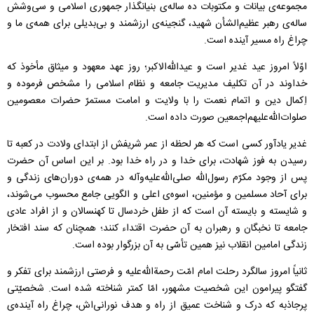
مجموعه‌ی بیانات و مکتوبات ده‌ ساله‌ی بنیانگذار جمهوری اسلامی و سی‌وشش‌
ساله‌ی رهبر عظیم‌الشأن شهید، گنجینه‌ی ارزشمند و بی‌بدیلی برای همه‌ی ما و
چراغ راه مسیر آینده است.
اوّلاً امروز عید غدیر است و عید‌الله‌الاکبر؛ روز عهد معهود و میثاق مأخوذ که
خداوند در آن تکلیف مدیریت جامعه و نظام اسلامی را مشخص فرموده و
اِکمال دین و اتمام نعمت را با ولایت و امامت مستمرّ حضرات معصومین
صلوات‌الله‌علیهم‌اجمعین صورت داده است.
غدیر یادآور کسی است که هر لحظه از عمر شریفش از ابتدای ولادت در کعبه تا
رسیدن به فوز شهادت، برای خدا و در راه خدا بود. بر این اساس آن حضرت
پس از وجود مکرّم رسو‌ل‌الله صلی‌الله‌علیه‌وآله در همه‌ی دوران‌های زندگی و
برای آحاد مسلمین و مؤمنین، اسوه‌ی اعلی و الگویی جامع محسوب می‌شوند،
و شایسته و بایسته آن است که از طفل خردسال تا کهنسالان و از افراد عادی
جامعه تا نخبگان و رهبران به آن حضرت اقتداء کنند؛ همچنان که سند افتخار
زندگی امامین انقلاب نیز همین تأسّی به آن بزرگوار بوده است.
ثانیاً امروز سالگرد رحلت امام امّت رحمة‌الله‌علیه و فرصتی ارزشمند برای تفکر و
گفتگو پیرامون این شخصیت مشهور، امّا کمتر شناخته شده است. شخصیّتی
پرجاذبه که درک و شناخت عمیق از راه و هدف نورانی‌اش، چراغ راه آینده‌ی