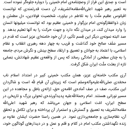
است و صِدق این فراز از وصیّتنامه‌ی امام خمینی را دوباره جلوه‌گر نموده است.
به تعبیر رهبر شهید اعلی‌الله‌مقامه‌الشریف، آن دست قدرتمندی که توانست
اقیانوس عظیم ملّت را به تلاطم در بیاورد، شخصیت فولادین، دل مطمئن و
زبان ذوالفقارگونه‌ی امام بزرگوار و خمینی عظیم بود که توانست میلیونها انسان
را وارد میدان کند، در میدان نگه دارد و جهت حرکت را به آنها تعلیم بدهد. و
صد البته نمونه‌ی دیگر این قِسم تأثیر، از آنِ خود خامنه‌ای عزیز است که قدم در
مسیر سَلَف صالح خود گذاشت و قریب به چهار دهه رهبری انقلاب و نظام
اسلامی، با اعتماد به جوانان و تعمیق و ارتقاء سطح بینش و نگرش مردم، جامعه
را به چنان سطحی از آمادگی رساند که پس از واقعه‌‌ی عظیم شهادتش، نِصابی
تازه از بعثت ملّت ایران شکل گرفت.
آری مکتب خامنه‌ای عزیز، همان مکتب خمینی کبیر در امتداد اسلام ناب
محمّدی صلی‌الله‌علیه‌وآله‌وسلم است که زیربنای آن قیامِ لله است و شاگردان
این مکتب، صف در صف آماده‌ی اقامه‌ی حق، اِزاله‌ی باطل و مجاهده در این
مسیر نورانی هستند. امام رحمة‌الله‌علیه پدیدآورنده‌‌ی تحولی بزرگ و تاریخی در
سطح ایران، امّت اسلامی و جهان می‌باشد که رهبر شهید اعلی‌الله
مقامه‌الشریف به تعمیق و گسترش و استمرار آن پرداخته و برای تکامل و تحقق
آن، نظام‌سازی و جامعه‌پردازی نمود. در همین راستا حضرت ایشان علاوه بر
زنده نگهداشتن مکتب امام در کلام و قلم و عمل و در دیدارهای گوناگون خود،