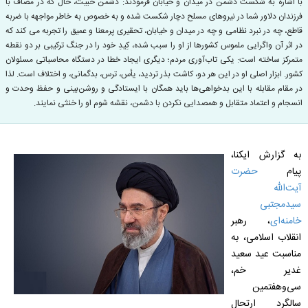
با اشاره به شکست دشمن در میدان و خیابان فرمودند: دشمن خبیث، حال که در مصاف با
فرزندان دلاور شما در نیروهای مسلح دچار شکست شده و به خصوص به خاطر مواجهه با ضربه‌
قاطع، چه در نبرد نظامی و چه در میدان و خیابان، تحقیری پرمعنا و عمیق را تجربه می کند که
در اثر آن واگرایی ملموس کشورها از او را سبب شده، کِیدِ خود را در جنگ ترکیبی بر دو نقطه
متمرکز ساخته است: یکی تاب‌آوری مردم؛ دیگری ایجاد خطا در دستگاه محاسباتی مسئولان
کشور. ابزار اصلی او در این هر دو، کاشت بذر تردید، یأس، ترس، بدگمانی، و اختلاف است. لذا
در مقام مقابله با این بدخواهی‌ها باید همگان با ایستادگی و روشن‌بینی و حفظ وحدت و
انسجام و اعتماد متقابل و همصدایی نکردن با دشمن، نقشه‌ شوم او را خنثی نمایند.
به گزارش ایکنا،
پیام
حضرت
آیت‌الله
سیدمجتبی
خامنه‌ای
، رهبر
انقلاب اسلامی، به
مناسبت عید سعید
غدیر خم،
سی‌وهفتمین
سالگرد ارتحال