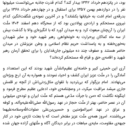
بود، در پانزدهم خرداد ۱۳۴۲ بیدار کند؟ کدام قدرت جاذبه می‌توانست میلیونها
نفر را در دوازدهم بهمن ۱۳۵۷ برای استقبال و در چهاردهم خرداد ۱۳۶۸ برای
بدرقه‌ی امام امّت به خیابانها بکشاند؟ و در آخرین نمونه‌ی شگفت‌انگیز، کدام
نیروی مستحکم و اراده‌ی پولادین بود که از سحرگاه دهم اسفند ۱۴۰۴ ملّت
ایران را آن‌چنان مبعوث کرد و به میدان آورد که با انگیزه‌ای والا با گذشت بیش
از سه ماه کماکان پرحرارت به خونخواهی رهبر شهید خود و سایر شهیدان
به‌خون‌خفته و به پاسداشت حریم نظام اسلامی و وطن عزیزشان در میدان
حاضر هستند و صفوف چند ده میلیونی جان‌فدایان را برای تحقق آرمان رهبر
شهید و اقامه‌ی حق و قیام‌ِ لله مستحکم کرده‌اند؟
آری این خمینی کبیر و خامنه‌ای عظیم‌الشأن شهید بودند که این استعداد و
آمادگی را در ملّت عزیز ایران کشف و احیاء نمودند و همواره به آن ارج ویژه‌ای
می‌نهادند. امام بزرگوار که بی‌تردید با تقوای مثال‌زدنی‌اش از آنچه بر قلمش
جاری میشد مراقبت میکرد، در وصیّتنامه‌ی خود، ادعایی عظیم مطرح فرمود و
اینگونه نگاشت که «من با جرأت مدّعی هستم که ملّت ایران و توده‌ی میلیونی
آن در عصر حاضر، بهتر از ملّت حجاز در عهد رسول‌الله صلی‌الله‌علیه‌وآله، و کوفه
و عراق در عهد امیرالمؤمنین و حسین‌بن‌علی صلوات‌الله‌وسلامه‌علیهما
می‌باشند». امروز همه‌ی ملّت عزیز مفتخر است که با بعثت تازه‌ی خود در کنار
جبهه‌ی مقاومت، مایه‌ی مباهات در برابر دیدگان آگاه و ملّتهای آزاده جهان شده