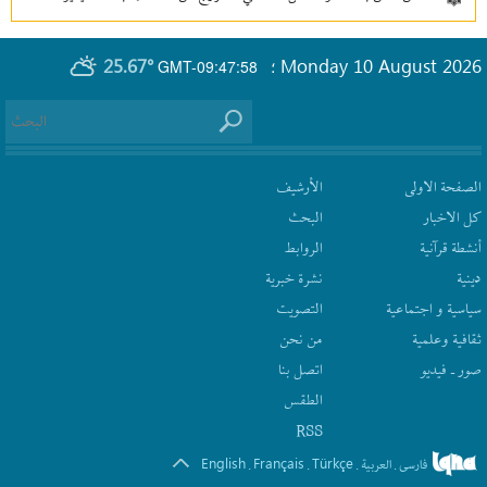
25.67°
Monday 10 August 2026
GMT-09:47:58
؛
الصفحة الاولى
الأرشیف
كل الاخبار
البحث
أنشطة قرآنیة
الروابط
دينية
نشرة‌ خبریة
سیاسیة و اجتماعیة
التصويت
ثقافیة وعلمیة
من نحن
صور ـ فيديو
اتصل بنا
الطقس
RSS
English
Français
Türkçe
فارسی
العربیة
.
.
.
.