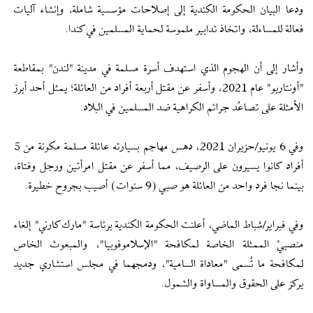
ودعا البيان الحكومة الكندية إلى إصلاحات مؤسسية شاملة، وإنشاء آليات
فعالة للمساءلة، واتخاذ تدابير ملموسة لحماية المسلمين في كندا.
وأشار إلى أن الهجوم الذي استهدف أسرة مسلمة في مدينة "لندن" بمقاطعة
"أونتاريو" عام 2021، وأسفر عن مقتل أربعة أفراد من العائلة؛ يمثل أحد أبرز
الأمثلة على تصاعُد جرائم الكراهية ضد المسلمين في البلاد.
وفي 6 يونيو/حزيران 2021، دهس مهاجم بسيارته عائلة مسلمة مكونة من 5
أفراد كانوا يسيرون على الرصيف، مما أسفر عن مقتل امرأتين ورجل وفتاة،
بينما نجا فرد واحد من العائلة هو صبي (9 سنوات) أصيب بجروح خطيرة.
وفي فبراير/شباط الماضي، أعلنت الحكومة الكندية برئاسة "مارك كارني" إلغاء
منصبيْ الممثلة الخاصة لمكافحة "الإسلاموفوبيا"، والمبعوث الخاص
لمكافحة ما تُسمى "معاداة السامية"، ودمجهما في مجلس استشاري جديد
يركز على الحقوق والمساواة والشمول.