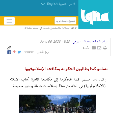
English
.
فارسی
العربیة
تطبيق ديسك توب
باز
و
بسته
کردن
سیاسیة و اجتماعیة
عمومی
9:18 - June 06, 2026
منو
»
رمز الخبر:
3504991
مسلمو كندا يطالبون الحكومة بمكافحة الإسلاموفوبيا
إکنا: دعا مسلمو كندا الحكومة إلى مكافحة ظاهرة رُهاب الإسلام
(الإسلاموفوبيا) في البلاد من خلال إصلاحات شاملة وتدابير ملموسة.