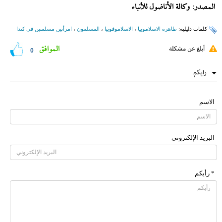
المصدر: وكالة الأناضول للأنباء
کلمات دلیلیة:
ظاهرة الاسلاموبيا
،
الاسلاموفوبیا
،
المسلمون
،
امرأتين مسلمتين في كندا
الموافق
أبلغ عن مشكلة
0
رایکم
الاسم
البرید الإلکتروني
* رأیکم