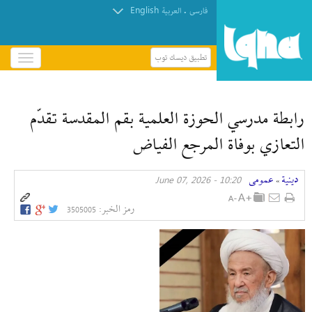
English
.
فارسی
العربیة
تطبيق ديسك توب
باز
و
بسته
کردن
رابطة مدرسي الحوزة العلمية بقم المقدسة تقدّم
منو
التعازي بوفاة المرجع الفياض
دينية
عمومی
10:20 - June 07, 2026
»
رمز الخبر:
3505005