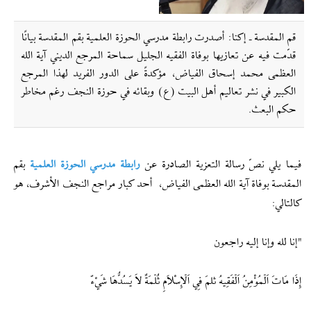
قم المقدسة ـ إكنا: أصدرت رابطة مدرسي الحوزة العلمية بقم المقدسة بيانًا
قدّمت فيه عن تعازيها بوفاة الفقيه الجليل سماحة المرجع الديني آية الله
العظمى محمد إسحاق الفياض، مؤكدةً على الدور الفريد لهذا المرجع
الكبير في نشر تعاليم أهل البيت (ع) وبقائه في حوزة النجف رغم مخاطر
حكم البعث.
فيما يلي نصّ رسالة التعزية الصادرة عن
رابطة مدرسي الحوزة العلمية
بقم
المقدسة بوفاة آية الله العظمى الفياض، أحد كبار مراجع النجف الأشرف، هو
كالتالي:
"إنا لله وإنا إليه راجعون
إِذَا مَاتَ اَلْمُؤْمِنُ اَلْفَقِيهُ ثلمَ فِي اَلْإِسْلاَمِ ثُلْمَةٌ لاَ يَسُدُّهَا شَيْءٌ