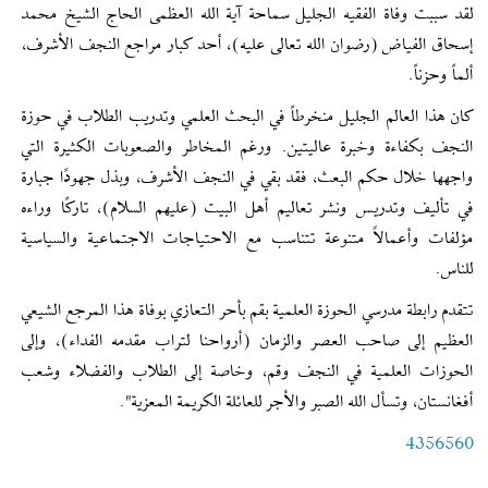
لقد سببت وفاة الفقيه الجليل سماحة آية الله العظمى الحاج الشيخ محمد
إسحاق الفياض (رضوان الله تعالى عليه)، أحد كبار مراجع النجف الأشرف،
ألماً وحزناً.
كان هذا العالم الجليل منخرطاً في البحث العلمي وتدريب الطلاب في حوزة
النجف بكفاءة وخبرة عاليتين. ورغم المخاطر والصعوبات الكثيرة التي
واجهها خلال حكم البعث، فقد بقي في النجف الأشرف، وبذل جهودًا جبارة
في تأليف وتدريس ونشر تعاليم أهل البيت (عليهم السلام)، تاركًا وراءه
مؤلفات وأعمالاً متنوعة تتناسب مع الاحتياجات الاجتماعية والسياسية
للناس.
تتقدم رابطة مدرسي الحوزة العلمية بقم بأحر التعازي بوفاة هذا المرجع الشيعي
العظيم إلى صاحب العصر والزمان (أرواحنا لتراب مقدمه الفداء)، وإلى
الحوزات العلمية في النجف وقم، وخاصة إلى الطلاب والفضلاء وشعب
أفغانستان، وتسأل الله الصبر والأجر للعائلة الكريمة المعزية".
4356560