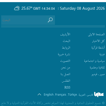
25.67°
Saturday 08 August 2026
GMT-14:34:04
؛
الصفحة الاولى
الأرشیف
كل الاخبار
البحث
أنشطة قرآنیة
الروابط
دينية
نشرة‌ خبریة
سیاسیة و اجتماعیة
التصويت
ثقافیة وعلمیة
من نحن
صور ـ فيديو
اتصل بنا
الطقس
RSS
English
Français
Türkçe
فارسی
العربیة
.
.
.
.
© جمیع الحقوق المادیة و المعنویة لهذا الموقع تخص وکالة الأنباء القرآنیة الدولیة و لا مانع