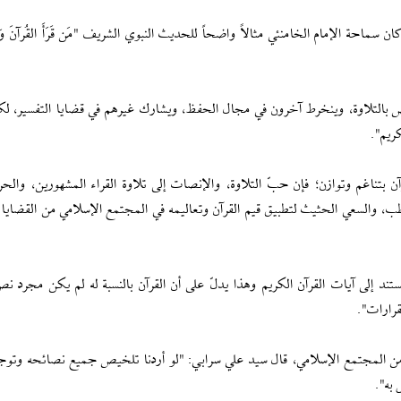
ماحة الإمام الخامنئي مثالاً واضحاً للحديث النبوي الشريف "مَن قَرَأَ القُرآنَ وَهُ
لبعض بالتلاوة، وينخرط آخرون في مجال الحفظ، ويشارك غيرهم في قضايا التفسير، لكن
كريم".
ن بتناغم وتوازن؛ فإن حبّ التلاوة، والإنصات إلى تلاوة القراء المشهورين، وال
طب، والسعي الحثيث لتطبيق قيم القرآن وتعاليمه في المجتمع الإسلامي من القضايا ا
تند إلى آيات القرآن الكريم وهذا يدلّ على أن القرآن بالنسبة له لم يكن مجرد ن
قرارات".
 من المجتمع الإسلامي، قال سيد علي سرابي: "لو أردنا تلخيص جميع نصائحه وتوجي
 به".