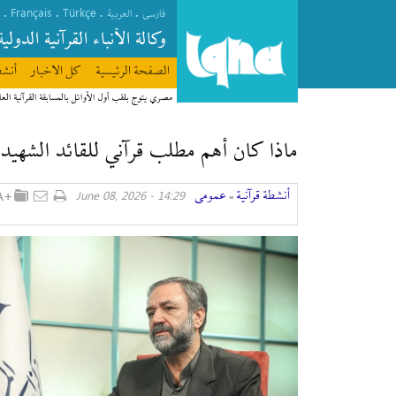
Français
Türkçe
.
.
.
.
فارسی
العربیة
وکالة الأنباء القرآنیة الدولیة
الصفحة الرئیسیة
كل الاخبار
أنشط
مصري يتوج بلقب أول الأوائل بالمسابقة القرآنية العا
ماذا كان أهم مطلب قرآني للقائد الشهيد لل
أنشطة قرآنیة
عمومی
14:29 - June 08, 2026
»