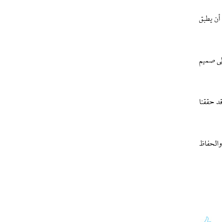
أن يطبق
لى صميم
د حققنا
والحفاظ