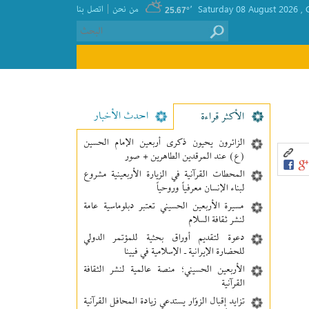
|
, Saturday 08 August 2026
٬
من نحن
اتصل بنا
25.67°
احدث الأخبار
الأکثر قراءة
الزائرون يحيون ذكرى أربعين الإمام الحسين
(ع) عند المرقدين الطاهرين + صور
المحطات القرآنية في الزيارة الأربعينية مشروع
لبناء الإنسان معرفیاً وروحياً
مسيرة الأربعين الحسيني تعتبر دبلوماسية عامة
لنشر ثقافة السلام
دعوة لتقديم أوراق بحثية للمؤتمر الدولي
للحضارة الإيرانية ـ الإسلامية في فيينا
الأربعين الحسيني؛ منصة عالمية لنشر الثقافة
القرآنية
تزايد إقبال الزوّار يستدعي زيادة المحافل القرآنية