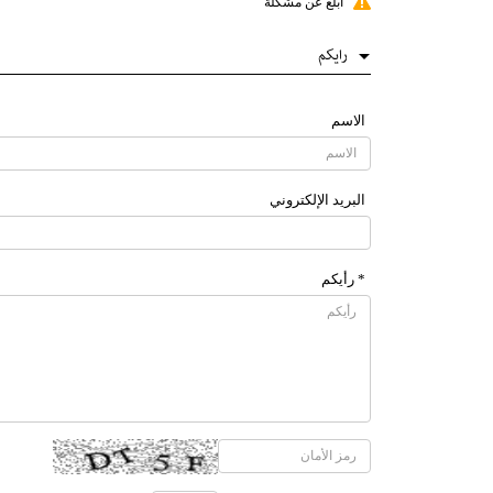
أبلغ عن مشكلة
رایکم
الاسم
البرید الإلکتروني
* رأیکم