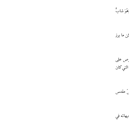
وَ شابٌّ
 ما برز
حرص على
لتي كان
صّ مقدس
هاته في