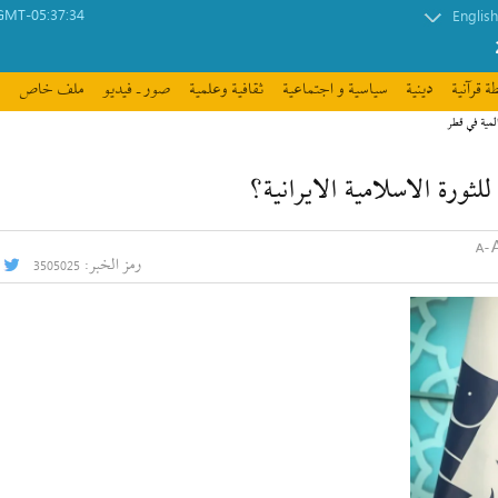
GMT-05:37:34
English
ة قرآنیة
دينية
سیاسیة و اجتماعیة
ثقافیة وعلمیة
صور ـ فيديو
ملف خاص
لمية في قطر
ثورة الاسلامية الايرانية؟
رمز الخبر:
3505025