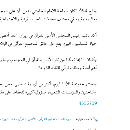
وتابع قائلاً: "كان سماحة الإمام الخامنئي يؤمن بأن على الم
تعاليمه وقيمه في مختلف مجالات الحياة الفردية والاجتماعية
أكد نائب رئيس المجلس الأعلى للقرآن في إیران: "لقد أمضى الق
حياة المسلمين. اليوم، يقع على عاتق المجتمع القرآني في البل
وأضاف: "إذا تمكنا من نشر الأنس بالقرآن في المجتمع، وخلق ف
أهم أمنية ومطلب قرآني للقائد الشهيد".
واختتم حديثه قائلاً: "اليوم، أكثر من أي وقت مضى، نحن بحاج
والباحثون والمؤسسات الشعبية، مسؤولية كبيرة للحفاظ على هذا ا
4355719
کلمات دلیلیة:
الشهید القائد
،
تعالیم القرآن
،
الأنس بالقرآن
،
قائد الثورة
،