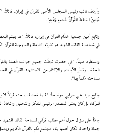
وأردف نائب رئيس المجلس الأعلى للقرآن في إیران، قائلاً: "كان س
مُؤمِنٌ اختَلَطَ القُرآنُ بِلَحمِهِ وَدَمِهِ".
وتابع أمين جمعية خدّام القرآن في إیران، قائلاً: "قد يهتم ا
في شخصية القائد الشهيد هو نظرته الشاملة والمنهجية للقرآن ال
واستطرد مبيناً: "في حضرته تجلّت جميع جوانب الصلة بالقرآ
الحفظ، وتدبّر الآيات، والإكثار من الاستشهاد بالقرآن في الخ
سماحته مُلماً بها".
وتابع سيد علي سرابي موضحاً: "قلما نجد لسماحته قولاً لا يس
للبركة، بل كان يعتبر المصدر الرئيسي للفكر والتحليل واتخاذ ال
وردّاً على سؤال حول أهم مطلب قرآني لسماحة القائد الشهيد
جملة واحدة، لكان أهمها بناء مجتمع مُلِم بالقرآن الكريم ويعمل