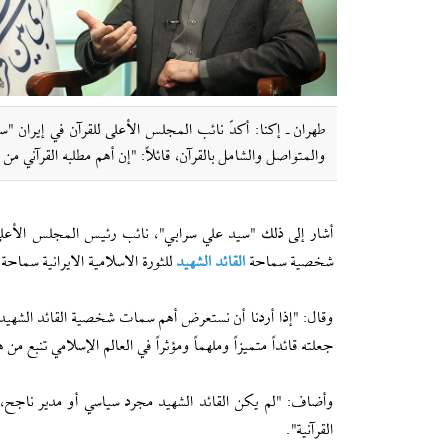
طهران ـ إکنا: أكدّ نائب المجلس الأعلى للقرآن في إیران "س
والمتواصل والشامل بالقرآن، قائلاً: "إن أهم مطلبه القرآني من
أشار إلى ذلك "سيد علي سرابي"، نائب رئيس المجلس الأعل
شخصية سماحة
القائد الشهيد
للثورة الاسلامية الايرانية سماحة 
وقال: "إذا أردنا أن نستعرض أهم سمات شخصية القائد الشهيد للث
جعلته قائداً متميزاً وملهماً ومؤثراً في العالم الإسلامي تنبع من 
وأضاف: "لم يكن القائد الشهيد مجرد سياسي أو مدير ناجح، ب
القرآنية".