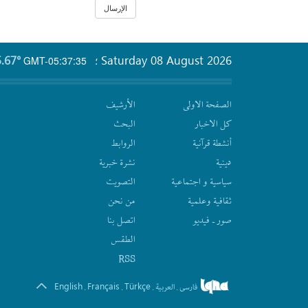
.67°
Saturday 08 August 2026
GMT-05:37:35
؛
الصفحة الاولى
الأرشیف
كل الاخبار
البحث
أنشطة قرآنیة
الروابط
دينية
نشرة‌ خبریة
سیاسیة و اجتماعیة
التصويت
ثقافیة وعلمیة
من نحن
صور ـ فيديو
اتصل بنا
الطقس
RSS
English
Français
Türkçe
فارسی
العربیة
.
.
.
.