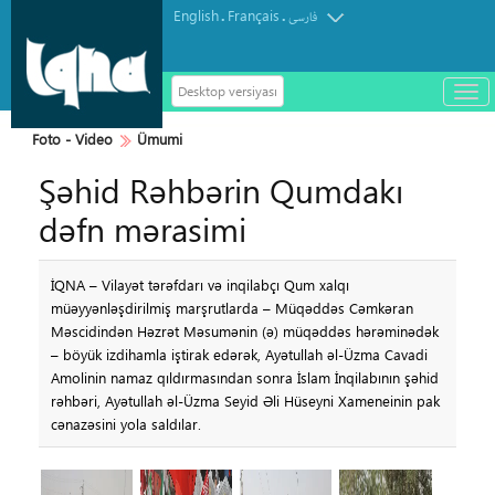
English
Français
.
.
فارسی
Desktop versiyası
باز
و
سته
Foto - Video
Ümumi
ردن
Şəhid Rəhbərin Qumdakı
منو
dəfn mərasimi
İQNA – Vilayət tərəfdarı və inqilabçı Qum xalqı
müəyyənləşdirilmiş marşrutlarda – Müqəddəs Cəmkəran
Məscidindən Həzrət Məsumənin (ə) müqəddəs hərəminədək
– böyük izdihamla iştirak edərək, Ayətullah əl-Üzma Cavadi
Amolinin namaz qıldırmasından sonra İslam İnqilabının şəhid
rəhbəri, Ayətullah əl-Üzma Seyid Əli Hüseyni Xameneinin pak
cənazəsini yola saldılar.