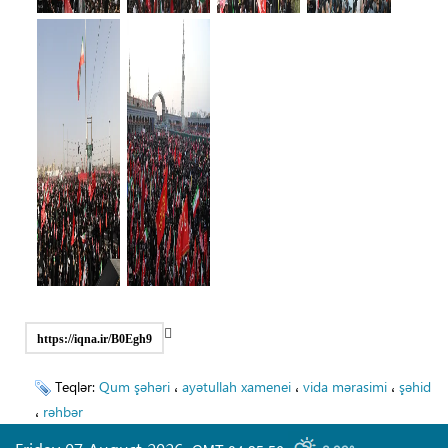
https://iqna.ir/B0Egh9
Teqlər:
Qum şəhəri
،
ayətullah xamenei
،
vida mərasimi
،
şəhid
،
rəhbər