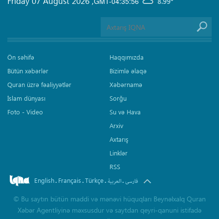
Friday 07 August 2026
,
GMT-04:35:56
8.99°
Ön səhifə
Haqqımızda
Bütün xəbərlər
Bizimlə əlaqə
Quran üzrə fəaliyyətlər
Xəbərnamə
İslam dünyası
Sorğu
Foto - Video
Su və Hava
Arxiv
Axtarış
Linklər
RSS
English
Français
Türkçe
.
.
.
.
فارسی
العربیة
©
Bu saytın bütün maddi və mənəvi hüquqları Beynəlxalq Quran
Xəbər Agentliyinə məxsusdur və saytdan qeyri-qanuni istifadə