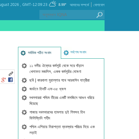
|
ugust 2026 ,
GMT-12:09:23
8.99°
আমাদের সম্পর্কে
যোগাযোগ
সর্বশেষ সংবাদ
সর্বাধিক পঠিত সংবাদ
১১ দলীয় ঐক্যের কর্মসূচি থেকে সরে দাঁড়াল
খেলাফত মজলিস, একক কর্মসূচির ঘোষণা
ছবি | কারবালা মুয়াল্লার পথে আরবাঈন যাত্রীরা
জর্ডানে তিনটি এফ-৩৫ ধ্বংস
দখলদাররা পশ্চিম তীরের একটি মসজিদে আগুন ধরিয়ে
দিয়েছে
গাজায় দখলদারদের হামলায় দুই শিশুসহ তিন
ফিলিস্তিনি শহীদ
পশ্চিম এশিয়ায় নিরাপত্তা ব্যবস্থার পরিচয় নিয়ে এক
লড়াই