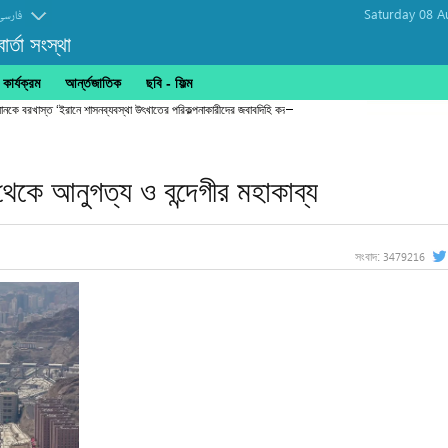
Saturday 08 A
فارسی
র্তা সংস্থা
ার্যক্রম
আর্ন্তজাতিক
ছবি‎ - ফিল্ম
্রধানকে বরখাস্ত ‘ইরানে শাসনব্যবস্থা উৎখাতের পরিকল্পনাকারীদের জবাবদিহি করতেই হবে’
থেকে আনুগত্য ও বন্দেগীর মহাকাব্য
3479216
সংবাদ: