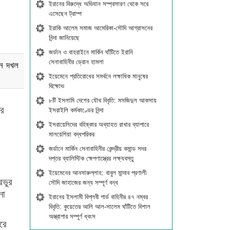
ইরানের বিরুদ্ধে অভিযান সম্প্রসারণ থেকে সরে
এসেছেন ট্রাম্প
ইরাকি আলেম সমাজ আমেরিকা-সৌদি আগ্রাসনের
নিন্দা জানিয়েছে
জর্ডান ও বাহরাইনে মার্কিন ঘাঁটিতে ইরানি
সেনাবাহিনীর ড্রোন হামলা
থান দখল
ইয়েমেনে প্রতিরোধের সমর্থনে লক্ষাধিক মানুষের
বিক্ষোভ
৮টি ইসলামি দেশের যৌথ বিবৃতি: মসজিদুল আকসায়
ের
ইসরাইলি কর্মকাণ্ডের নিন্দা
ইসরায়েলিদের বহিষ্কার অব্যাহত রাখার ব্যাপারে
মালয়েশিয়া বদ্ধপরিকর
জর্ডানে মার্কিন সেনাবাহিনীর কেন্দ্রীয় কমান্ড সদর
দপ্তর ব্যালিস্টিক ক্ষেপণাস্ত্রের লক্ষ্যবস্তু
ইয়েমেনের আনসারুল্লাহ: বাবুল মান্দাব প্রণালী
রভুর
সৌদি জাহাজের জন্য সম্পূর্ণ বন্ধ
নো
ইরানের ইসলামী বিপ্লবী গার্ড বাহিনীর ৪৭ নম্বর
বিবৃতি: কুয়েতের আলি আল-সালেম ঘাঁটিতে বিশাল
অস্ত্রাগার সম্পূর্ণ ধ্বংস
রে