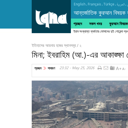
English
Français
Türkçe
.
.
.
.
العربیة
আন্তর্জাতিক কুরআন বিষয়ক বা
প্রচ্ছদ
সকল খবর
কুরআন বিষয়ক ক
ইরান সংক্রান্ত ব্যর্থতায় মোসাদের দুই গোয়েন্দা প
ইতিহাসের আয়নায় হজের স্থানসমূহ / ২
মিনা; ইবরাহিম (আ.)-এর আকাঙ্ক্ষা 
23:32 - May 25, 2026
প্রচ্ছদ
সাধারণ