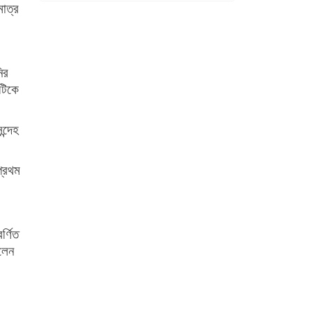
াত্র
ির
এটিকে
ন্দেহ
প্রথম
্ণিত
লেন