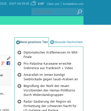
|
2026 ,
GMT-04:59:40
8.99°
Über uns
kontaktiere uns
Meist gesehene Titel
Neueste Nachrichten
Diplomatisches Kräftemessen im WM-
Finale
Pro-Palästina-Karawane erreichte
Srebrenica aus Frankreich + Video
Ansarallah im Jemen kündigt
der
Seeblockade gegen Saudi-Arabien an
Begrüßung der Wahl des neuen
Vorsitzenden des Hamas-Politbüros
en.
durch Widerstandsgruppen
Radar-Säuberung der Region als
Fortsetzung der schwarzen Nacht für
 rein
US-Systeme und Radare