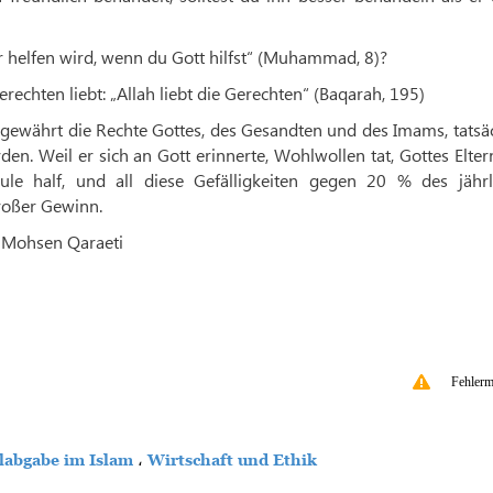
ir helfen wird, wenn du Gott hilfst“ (Muhammad, 8)?
rechten liebt: „Allah liebt die Gerechten“ (Baqarah, 195)
t, gewährt die Rechte Gottes, des Gesandten und des Imams, tatsä
den. Weil er sich an Gott erinnerte, Wohlwollen tat, Gottes Elte
ule half, und all diese Gefälligkeiten gegen 20 % des jährl
roßer Gewinn.
 Mohsen Qaraeti
Fehlerm
labgabe im Islam
،
Wirtschaft und Ethik