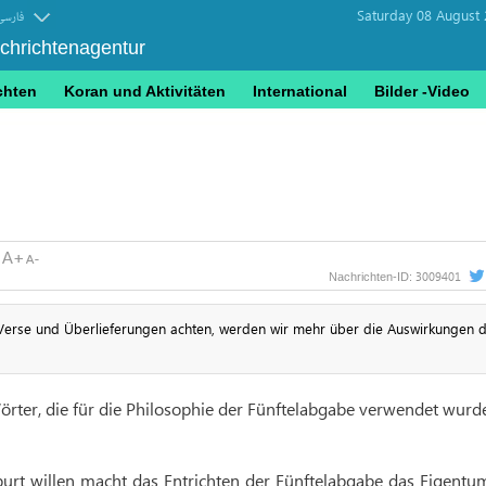
Saturday 08 August 
فارسی
achrichtenagentur
chten
Koran und Aktivitäten
International
Bilder -Video
3009401
Nachrichten-ID:
 Verse und Überlieferungen achten, werden wir mehr über die Auswirkungen 
Wörter, die für die Philosophie der Fünftelabgabe verwendet wurd
urt willen macht das Entrichten der Fünftelabgabe das Eigentum