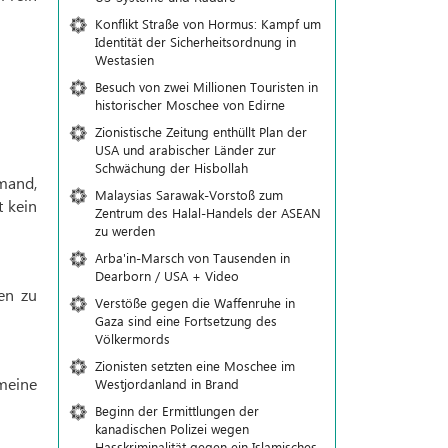
Konflikt Straße von Hormus: Kampf um
Identität der Sicherheitsordnung in
Westasien
Besuch von zwei Millionen Touristen in
historischer Moschee von Edirne
Zionistische Zeitung enthüllt Plan der
USA und arabischer Länder zur
Schwächung der Hisbollah
emand,
Malaysias Sarawak-Vorstoß zum
t kein
Zentrum des Halal-Handels der ASEAN
zu werden
Arba'in-Marsch von Tausenden in
Dearborn / USA + Video
en zu
Verstöße gegen die Waffenruhe in
Gaza sind eine Fortsetzung des
Völkermords
Zionisten setzten eine Moschee im
meine
Westjordanland in Brand
Beginn der Ermittlungen der
kanadischen Polizei wegen
Hasskriminalität gegen ein Islamisches