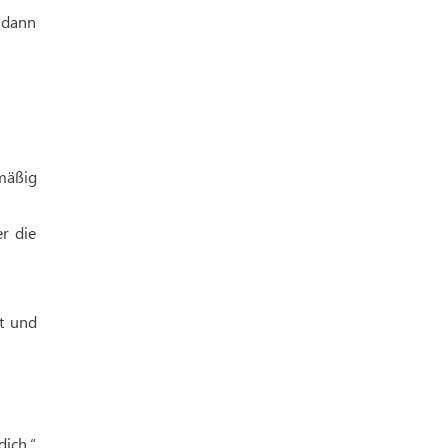
, dann
lmäßig
r die
it und
dich.“