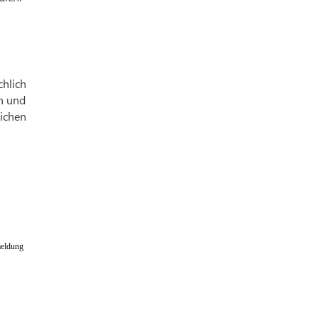
chlich
rn und
ichen
eldung