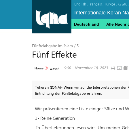
English
Français
Türkçe
.
.
.
.
العربیة
Internationale Koran N
Deutschland
Alle Nachri
Fünftelabgabe im Islam / 5
Fünf Effekte
9:50 - November 18, 2023
Home
عمومی
Teheran (IQNA)- Wenn wir auf die Interpretationen der
Entrichtung der Fünftelabgabe erfahren.
Wir präsentieren eine Liste einiger Sätze und 
1- Reine Generation
In Überlieferungen lesen wir: „Um meiner Geb