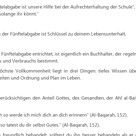
telabgabe ist unsere Hilfe bei der Aufrechterhaltung der Schule“
solange ihr könnt.“
n der Fünftelabgabe ist Schlüssel zu deinem Lebensunterhalt.
ünftelabgabe entrichtet, ist eigentlich ein Buchhalter, der rege
s und Verbrauchs bestimmt.
öchste Vollkommenheit liegt in drei Dingen: tiefes Wissen übe
gkeiten und Ordnung und Plan im Leben.
berücksichtigen den Anteil Gottes, des Gesandten, der Ahl al-Ba
h so werde ich mich dich an dich erinnern“ (Al-Baqarah, 152).
o tatest du dir selbst Gutes.“ (Al-Baqarah, 152).
reundlich behandelt, solltest du ihn besser behandeln als er 