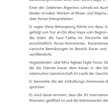
Einer der Gelehrten Algeriens schrieb ein Bu
beiden trivialen Werken al-Mizan und Majma A
über Koran-Interpretation!
Er sagte: Diese Behauptung führte uns dazu, ir
gefolgt von Nur al-Din Abul Haya vom Beginn d
des Islam die Sure Fatiha ins Persische ü
einschließlich Koran-Kommentar, Koranwisse
iranische Bemühungen im Bereich Koran und 
veröffentlicht.
Hojjatoleslam Jalal Mira Aghaei fügte hinzu:
die die Dienste Iraner dem Koran in den l
islamischen Gemeinschaft im Laufe der Geschic
Er bemerkte: Bei der Enthüllungs-Zeremonie d
sprechen.
Es wird daran erinnert, dass die 30. internat
Khomeini geöffnet ist und die Interessierten d