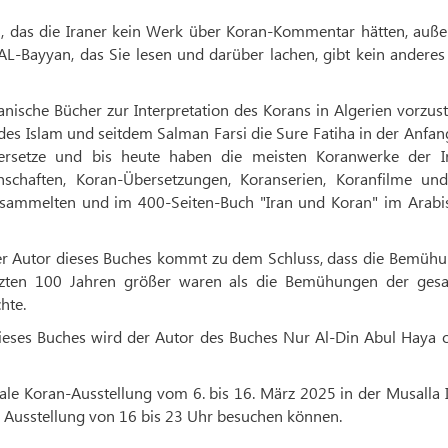
ch, das die Iraner kein Werk über Koran-Kommentar hätten, auße
L-Bayyan, das Sie lesen und darüber lachen, gibt kein anderes
anische Bücher zur Interpretation des Korans in Algerien vorzust
es Islam und seitdem Salman Farsi die Sure Fatiha in der Anfan
bersetze und bis heute haben die meisten Koranwerke der Ir
nschaften, Koran-Übersetzungen, Koranserien, Koranfilme un
sammelten und im 400-Seiten-Buch "Iran und Koran" im Arabi
 Der Autor dieses Buches kommt zu dem Schluss, dass die Bemühu
etzten 100 Jahren größer waren als die Bemühungen der ges
hte.
ieses Buches wird der Autor des Buches Nur Al-Din Abul Haya o
ionale Koran-Ausstellung vom 6. bis 16. März 2025 in der Musall
ie Ausstellung von 16 bis 23 Uhr besuchen können.