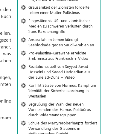
Grausamkeit der Zionisten forderte
r den
Leben einer Mutter Palästinas
 Buch
Eingeständnis US- und zionistischer
Medien zu schweren Verlusten durch
Irans Raketenangriffe
ellen,
gszeit
Ansarallah im Jemen kündigt
Seeblockade gegen Saudi-Arabien an
aner,
Pro-Palästina-Karawane erreichte
d was
Srebrenica aus Frankreich + Video
schen
Rezitationsduett von Seyyed Javad
Hosseini und Saeed Haddadian aus
ngen,
der Sure ad-Duha + Video
amten
Konflikt Straße von Hormus: Kampf um
Identität der Sicherheitsordnung in
Westasien
nline
Begrüßung der Wahl des neuen
Vorsitzenden des Hamas-Politbüros
durch Widerstandsgruppen
a Imam
Schule des Märtyreroberhaupts fordert
Verwandlung des Glaubens in
zivilisatorisches Projekt