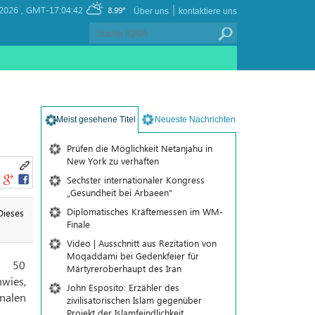
|
2026 ,
GMT-17:04:42
8.99°
Über uns
kontaktiere uns
Meist gesehene Titel
Neueste Nachrichten
Prüfen die Möglichkeit Netanjahu in
New York zu verhaften
Sechster internationaler Kongress
„Gesundheit bei Arbaeen“
Diplomatisches Kräftemessen im WM-
Dieses
Finale
Video | Ausschnitt aus Rezitation von
Moqaddami bei Gedenkfeier für
er 50
Märtyreroberhaupt des Iran
wies,
John Esposito: Erzähler des
onalen
zivilisatorischen Islam gegenüber
Projekt der Islamfeindlichkeit