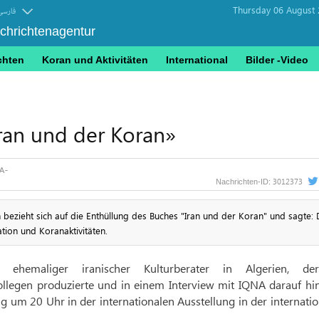
Thursday 06 August 
فارسی
achrichtenagentur
chten
Koran und Aktivitäten
International
Bilder -Video
ran und der Koran»
3012373
Nachrichten-ID:
 bezieht sich auf die Enthüllung des Buches "Iran und der Koran" und sagte: 
tion und Koranaktivitäten.
, ehemaliger iranischer Kulturberater in Algerien, d
legen produzierte und in einem Interview mit IQNA darauf hin
g um 20 Uhr in der internationalen Ausstellung in der internati