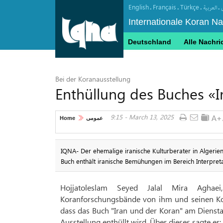
English
Français
Türkçe
.
.
.
.
العربیة
Internationale Koran N
Deutschland
Alle Nachri
Bei der Koranausstellung
Enthüllung des Buches «I
9:15 - March 13, 2025
Home
عمومی
IQNA- Der ehemalige iranische Kulturberater in Algerien
Buch enthält iranische Bemühungen im Bereich Interpreta
Hojjatoleslam Seyed Jalal Mira Aghaei
Koranforschungsbände von ihm und seinen Kol
dass das Buch "Iran und der Koran" am Diensta
Ausstellung enthüllt wird. Über dieses sagte er: