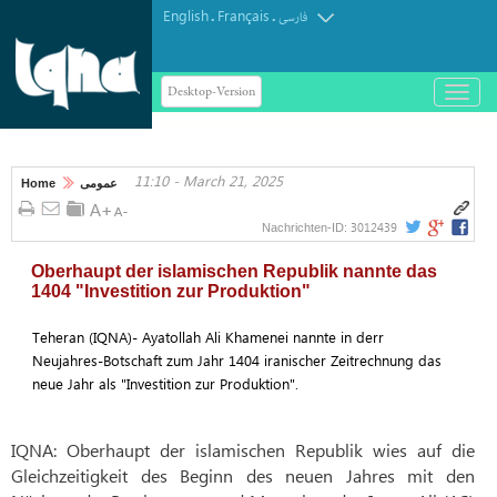
English
Français
.
.
فارسی
Desktop-Version
باز
و
بسته
کردن
11:10 - March 21, 2025
منو
Home
عمومی
3012439
Nachrichten-ID:
Oberhaupt der islamischen Republik nannte das
1404 "Investition zur Produktion"
Teheran (IQNA)- Ayatollah Ali Khamenei nannte in derr
Neujahres-Botschaft zum Jahr 1404 iranischer Zeitrechnung das
neue Jahr als "Investition zur Produktion".
IQNA: Oberhaupt der islamischen Republik wies auf die
Gleichzeitigkeit des Beginn des neuen Jahres mit den