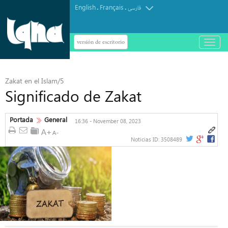
English
Français
.
.
فارسی
versión de escritorio
باز
و
بسته
کردن
منو
Zakat en el Islam/5
Significado de Zakat
Portada
General
16:36 - November 08, 2023
Noticias ID:
3508489