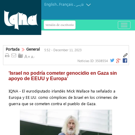
English
Français
.
.
فارسی
versión de escritorio
باز
و
بسته
کردن
منو
Portada
General
5:52 - December 11, 2023
Noticias ID:
3508554
‘Israel no podría cometer genocidio en Gaza sin
apoyo de EEUU y Europa’
IQNA - El eurodiputado irlandés Mick Wallace ha señalado a
Europa y EE.UU. como cómplices de Israel en los crímenes de
guerra que se cometen contra el pueblo de Gaza.