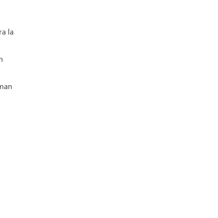
ra la
n
oman