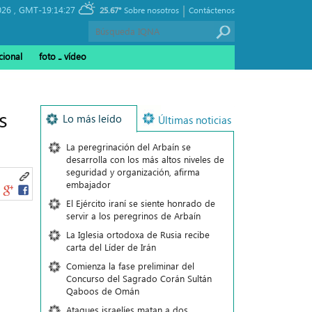
|
026 ,
GMT-19:14:27
25.67°
Sobre nosotros
Contáctenos
cional
foto ـ vídeo
s
Lo más leído
Últimas noticias
La peregrinación del Arbaín se
desarrolla con los más altos niveles de
seguridad y organización, afirma
embajador
El Ejército iraní se siente honrado de
servir a los peregrinos de Arbaín
La Iglesia ortodoxa de Rusia recibe
carta del Líder de Irán
Comienza la fase preliminar del
Concurso del Sagrado Corán Sultán
Qaboos de Omán
Ataques israelíes matan a dos