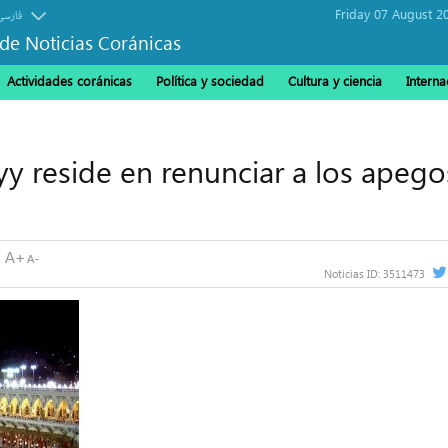
Friday 07 August 2
فارسی
de Noticias Coránicas
Actividades coránicas
Política y sociedad
Cultura y ciencia
Interna
ayy reside en renunciar a los apego
Noticias ID:
3511473