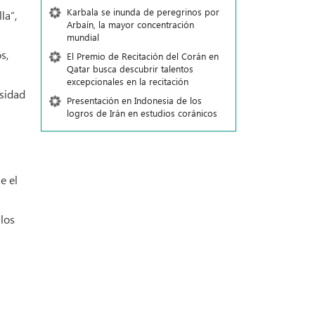
Karbala se inunda de peregrinos por
la”,
Arbaín, la mayor concentración
mundial
s,
El Premio de Recitación del Corán en
Qatar busca descubrir talentos
excepcionales en la recitación
rsidad
Presentación en Indonesia de los
logros de Irán en estudios coránicos
e el
 los