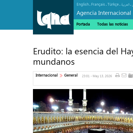
English
Français
Türkçe
.
.
.
.
العربیة
Agencia Internacional 
Portada
Todas las noticias
Erudito: la esencia del H
mundanos
Internacional
General
23:01 - May 13, 2026