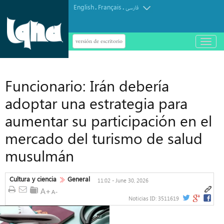
English
Français
.
.
فارسی
versión de escritorio
باز
و
بسته
کردن
منو
Funcionario: Irán debería
adoptar una estrategia para
aumentar su participación en el
mercado del turismo de salud
musulmán
Cultura y ciencia
General
11:02 - June 30, 2026
Noticias ID:
3511619