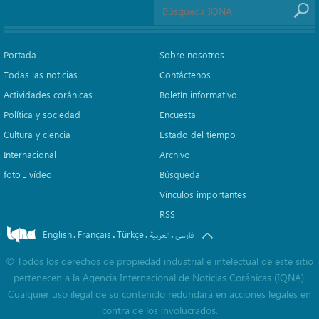
Portada
Sobre nosotros
Todas las noticias
Contáctenos
Actividades coránicas
Boletín informativo
Política y sociedad
Encuesta
Cultura y ciencia
Estado del tiempo
Internacional
Archivo
foto ـ vídeo
Búsqueda
Vínculos importantes
RSS
English
Français
Türkçe
.
.
.
.
فارسی
العربیة
©
Todos los derechos de propiedad industrial e intelectual de este sitio
pertenecen a la Agencia Internacional de Noticias Coránicas (IQNA).
Cualquier uso ilegal de su contenido redundará en acciones legales en
contra de los involucrados.