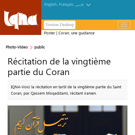
English
Français
.
.
فارسی
Version Desktop
باز
و
Poster | Coran, une guidance
بسته
complète pour l'humanité
کردن
Photo-Video
public
منو
Récitation de la vingtième
partie du Coran
IQNA-Voici la récitation en tartil de la vingtième partie du Saint
Coran, par Qassem Moqaddami, récitant iranien.