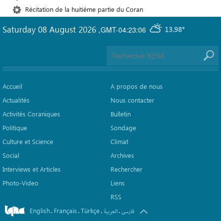
Récitation de la huitième partie du Coran
Saturday 08 August 2026
,
GMT-04:23:06
13.98°
Accueil
A propos de nous
Actualités
Nous contacter
Activités Coraniques
Bulletin
Politique
Sondage
Culture et Science
Climat
Social
Archives
Interviews et Articles
Rechercher
Photo-Video
Liens
RSS
English
Français
Türkçe
.
.
.
.
فارسی
العربیة