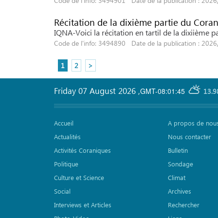
Code de l'info: 3494901 Date de la publication : 202
Récitation de la dixième partie du Cora
IQNA-Voici la récitation en tartil de la dixiième
Code de l'info: 3494890 Date de la publication : 202
1
2
>
Friday 07 August 2026
,
GMT-08:01:45
13.9
Accueil
A propos de nou
Actualités
Nous contacter
Activités Coraniques
Bulletin
Politique
Sondage
Culture et Science
Climat
Social
Archives
Interviews et Articles
Rechercher