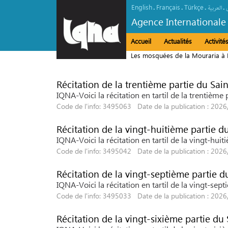
English
Français
Türkçe
.
.
.
.
العربیة
Agence Internationale
Accueil
Actualités
Activit
Les mosquées de la Mouraria à L
Récitation de la trentième partie du Sai
IQNA-Voici la récitation en tartil de la trentièm
Code de l'info: 3495063 Date de la publication : 202
Récitation de la vingt-huitième partie d
IQNA-Voici la récitation en tartil de la vingt-hu
Code de l'info: 3495042 Date de la publication : 202
Récitation de la vingt-septième partie d
IQNA-Voici la récitation en tartil de la vingt-se
Code de l'info: 3495033 Date de la publication : 202
Récitation de la vingt-sixième partie du