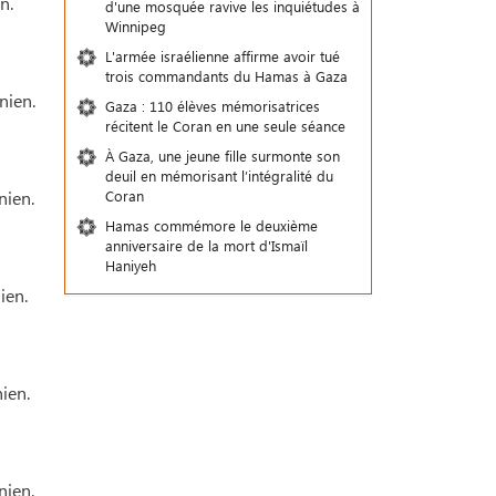
n.
d'une mosquée ravive les inquiétudes à
Winnipeg
L'armée israélienne affirme avoir tué
trois commandants du Hamas à Gaza
nien.
Gaza : 110 élèves mémorisatrices
récitent le Coran en une seule séance
À Gaza, une jeune fille surmonte son
deuil en mémorisant l’intégralité du
nien.
Coran
Hamas commémore le deuxième
anniversaire de la mort d'Ismaïl
Haniyeh
ien.
ien.
nien.