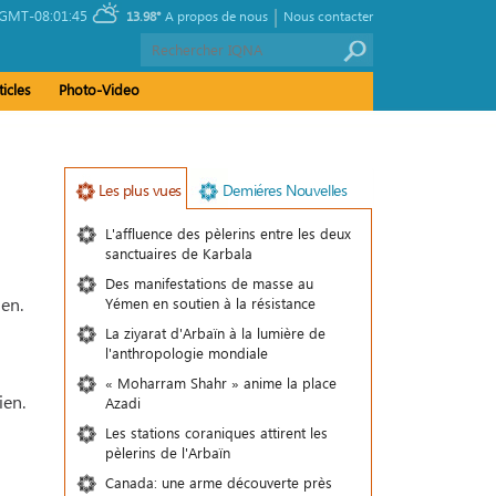
|
GMT-08:01:45
13.98°
A propos de nous
Nous contacter
ticles
Photo-Video
Les plus vues
Demiéres Nouvelles
L'affluence des pèlerins entre les deux
sanctuaires de Karbala
Des manifestations de masse au
ien.
Yémen en soutien à la résistance
La ziyarat d'Arbaïn à la lumière de
l'anthropologie mondiale
« Moharram Shahr » anime la place
ien.
Azadi
Les stations coraniques attirent les
pèlerins de l'Arbaïn
Canada: une arme découverte près