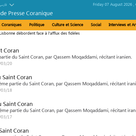
Friday 07 August 2026 ,
فارسی
 de Presse Coranique
és Coraniques
Politique
Culture et Science
Social
Interviews et Ar
isbonne débordent face à l'afflux des fidèles
nt Coran
e partie du Saint Coran, par Qassem Moqaddami, récitant iranien.
6/03/20
u Saint Coran
itième partie du Saint Coran, par Qassem Moqaddami, récitant iran
6/03/18
u Saint Coran
ptième partie du Saint Coran, par Qassem Moqaddami, récitant iran
6/03/17
 Saint Coran