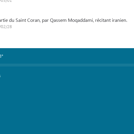
6/03/01
n
 partie du Saint Coran, par Qassem Moqaddami, récitant iranien.
6/02/28
8°
s