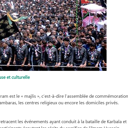
se et culturelle
am est le « majlis », c’est-à-dire l’assemblée de commémoration
mbaras, les centres religieux ou encore les domiciles privés.
tracent les événements ayant conduit à la bataille de Karbala et
participants écoutent les récits du sacrifice de l’Imam Hussein,