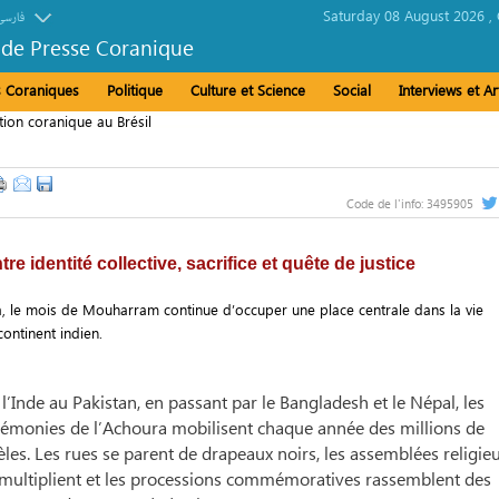
Saturday 08 August 2026 ,
فارسی
 de Presse Coranique
és Coraniques
Politique
Culture et Science
Social
Interviews et Ar
Code de l'info:
3495905
e identité collective, sacrifice et quête de justice
la, le mois de Mouharram continue d’occuper une place centrale dans la vie
continent indien.
l’Inde au Pakistan, en passant par le Bangladesh et le Népal, les
rémonies de l’Achoura mobilisent chaque année des millions de
èles. Les rues se parent de drapeaux noirs, les assemblées religie
 multiplient et les processions commémoratives rassemblent des