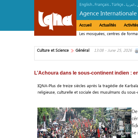
English
Français
Türkçe
.
.
.
.
العربیة
Agence Internationale
Accueil
Actualités
Activit
Culture et Science
Général
13:08 - June 25, 2026
L’Achoura dans le sous-continent indien : entr
IQNA-Plus de treize siècles après la tragédie de Karba
religieuse, culturelle et sociale des musulmans du sous-
De 
cé
fid
se