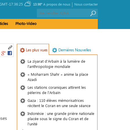
|
GMT-17:36:25
13.98°
A propos de nous
Nous contacter
ticles
Photo-Video
Les plus vues
Demiéres Nouvelles
La ziyarat d'Arbaïn à la lumière de
l'anthropologie mondiale
« Moharram Shahr » anime la place
Azadi
Les stations coraniques attirent les
pèlerins de l'Arbaïn
Gaza : 110 élèves mémorisatrices
récitent le Coran en une seule séance
Indonésie : une grande prière nationale
uses
placée sous le signe du Coran et de
l’unité