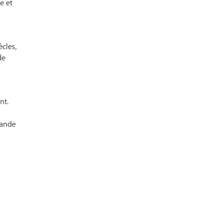
e et
ècles,
de
nt.
rande