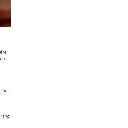
aire
 du
s de
u rang