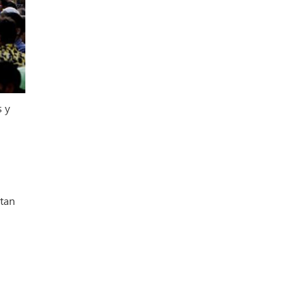
s y
stan